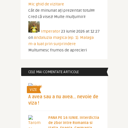
Mic ghid de vizitare
Cât de minunat ați prezentat totul!!!!
Cred că visez! Multe mulțumiri!
Imperator
23 iunie 2026 at 12:27
on
Andaluzia magica (ep. 1). Malaga
m-a luat prin surprindere
Multumesc frumos de aprecieri
CELE MAI COMENTATE ARTICOLE
VIZE
A avea sau a nu avea… nevoie de
viza !
PANA PE 16 IUNIE. Interdictia
de zbor intre Romania si
Italia, Spania, Germania,