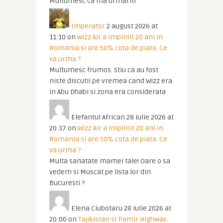
Multumesc ca ma urmariti
Imperator
2 august 2026 at
11:10
on
Wizz Air a implinit 20 ani in
Romania si are 50% cota de piata. Ce
va urma ?
Multumesc frumos. Stiu ca au fost
niste discutii pe vremea cand Wizz era
in Abu Dhabi si zona era considerata
Elefantul African
28 iulie 2026 at
20:37
on
Wizz Air a implinit 20 ani in
Romania si are 50% cota de piata. Ce
va urma ?
Multa sanatate mamei tale! Oare o sa
vedem si Muscat pe lista lor din
Bucuresti ?
Elena Ciubotaru
28 iulie 2026 at
20:00
on
Tajikistan si Pamir Highway.