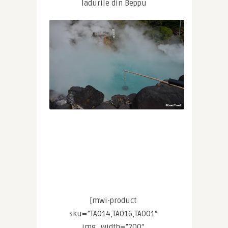
Iadurile din Beppu
[mwi-product 
sku=”TA014,TA016,TA001″ 
img_width=”200″ 