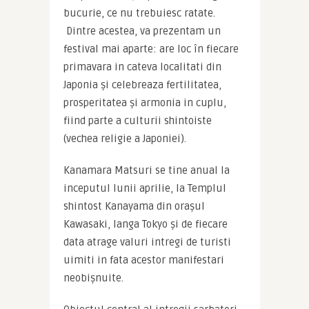
bucurie, ce nu trebuiesc ratate. 
 Dintre acestea, va prezentam un 
festival mai aparte: are loc în fiecare 
primavara in cateva localitati din 
Japonia şi celebreaza fertilitatea, 
prosperitatea şi armonia in cuplu, 
fiind parte a culturii shintoiste 
(vechea religie a Japoniei).
Kanamara Matsuri se tine anual la 
inceputul lunii aprilie, la Templul 
shintost Kanayama din oraşul 
Kawasaki, langa Tokyo şi de fiecare 
data atrage valuri intregi de turisti 
uimiti in fata acestor manifestari 
neobişnuite.