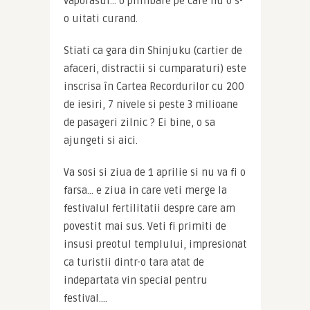
vaporasul… o plimbare pe care nu o s-
o uitati curand.
Stiati ca gara din Shinjuku (cartier de 
afaceri, distractii si cumparaturi) este 
inscrisa în Cartea Recordurilor cu 200 
de iesiri, 7 nivele si peste 3 milioane 
de pasageri zilnic ? Ei bine, o sa 
ajungeti si aici.
Va sosi si ziua de 1 aprilie si nu va fi o 
farsa… e ziua in care veti merge la 
festivalul fertilitatii despre care am 
povestit mai sus. Veti fi primiti de 
insusi preotul templului, impresionat 
ca turistii dintr-o tara atat de 
indepartata vin special pentru 
festival….