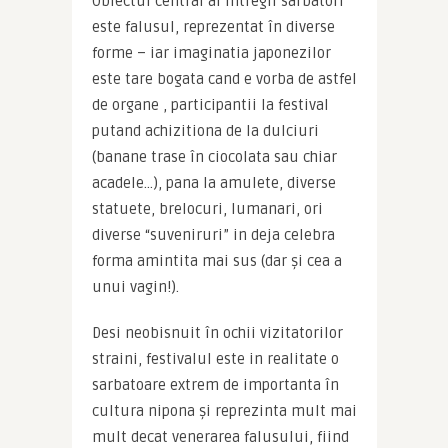
Obiectul central al intregii sarbatori 
este falusul, reprezentat în diverse 
forme – iar imaginatia japonezilor 
este tare bogata cand e vorba de astfel 
de organe , participantii la festival 
putand achizitiona de la dulciuri 
(banane trase în ciocolata sau chiar 
acadele…), pana la amulete, diverse 
statuete, brelocuri, lumanari, ori 
diverse “suveniruri” in deja celebra 
forma amintita mai sus (dar şi cea a 
unui vagin!).
Desi neobisnuit în ochii vizitatorilor 
straini, festivalul este in realitate o 
sarbatoare extrem de importanta în 
cultura nipona şi reprezinta mult mai 
mult decat venerarea falusului, fiind 