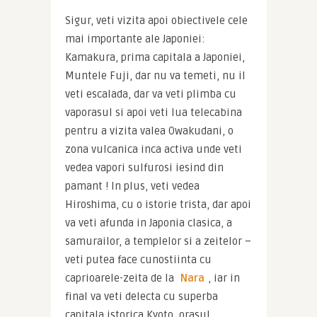
Sigur, veti vizita apoi obiectivele cele 
mai importante ale Japoniei: 
Kamakura, prima capitala a Japoniei, 
Muntele Fuji, dar nu va temeti, nu il 
veti escalada, dar va veti plimba cu 
vaporasul si apoi veti lua telecabina 
pentru a vizita valea Owakudani, o 
zona vulcanica inca activa unde veti 
vedea vapori sulfurosi iesind din 
pamant ! In plus, veti vedea 
Hiroshima, cu o istorie trista, dar apoi 
va veti afunda in Japonia clasica, a 
samurailor, a templelor si a zeitelor – 
veti putea face cunostiinta cu 
caprioarele-zeita de la 
Nara
, iar in 
final va veti delecta cu superba 
capitala istorica Kyoto, orasul 