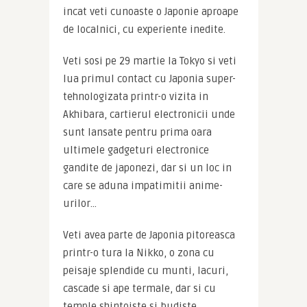
incat veti cunoaste o Japonie aproape 
de localnici, cu experiente inedite.
Veti sosi pe 29 martie la Tokyo si veti 
lua primul contact cu Japonia super-
tehnologizata printr-o vizita in 
Akhibara, cartierul electronicii unde 
sunt lansate pentru prima oara 
ultimele gadgeturi electronice 
gandite de japonezi, dar si un loc in 
care se aduna impatimitii anime-
urilor…
Veti avea parte de Japonia pitoreasca 
printr-o tura la Nikko, o zona cu 
peisaje splendide cu munti, lacuri, 
cascade si ape termale, dar si cu 
temple shintoiste si budiste 