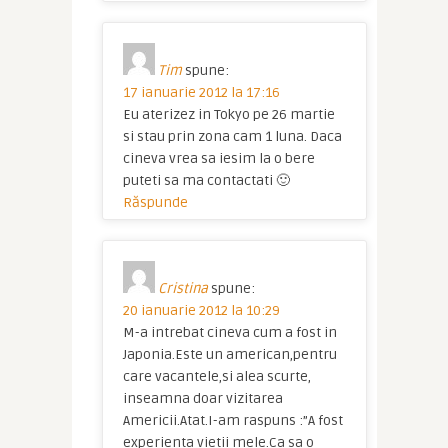
Tim
spune:
17 ianuarie 2012 la 17:16
Eu aterizez in Tokyo pe 26 martie
si stau prin zona cam 1 luna. Daca
cineva vrea sa iesim la o bere
puteti sa ma contactati 🙂
Răspunde
Cristina
spune:
20 ianuarie 2012 la 10:29
M-a intrebat cineva cum a fost in
Japonia.Este un american,pentru
care vacantele,si alea scurte,
inseamna doar vizitarea
Americii.Atat.I-am raspuns :”A fost
experienta vietii mele.Ca sa o