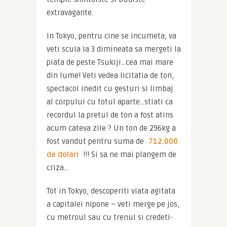
extravagante.
In Tokyo, pentru cine se incumeta, va 
veti scula la 3 dimineata sa mergeti la 
piata de peste Tsukiji…cea mai mare 
din lume! Veti vedea licitatia de ton, 
spectacol inedit cu gesturi si limbaj 
al corpului cu totul aparte…stiati ca 
recordul la pretul de ton a fost atins 
acum cateva zile ? Un ton de 296kg a 
fost vandut pentru suma de 
712.000 
de dolari
 !!! Si sa ne mai plangem de 
criza…
Tot in Tokyo, descoperiti viata agitata 
a capitalei nipone – veti merge pe jos, 
cu metroul sau cu trenul si credeti-