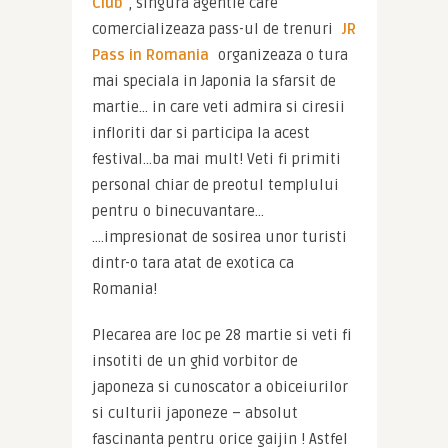
Club
, singura agentie care 
comercializeaza pass-ul de trenuri 
JR 
Pass in Romania
 organizeaza o tura 
mai speciala in Japonia la sfarsit de 
martie… in care veti admira si ciresii 
infloriti dar si participa la acest 
festival…ba mai mult! Veti fi primiti 
personal chiar de preotul templului 
pentru o binecuvantare… 
….impresionat de sosirea unor turisti 
dintr-o tara atat de exotica ca 
Romania!
Plecarea are loc pe 28 martie si veti fi 
insotiti de un ghid vorbitor de 
japoneza si cunoscator a obiceiurilor 
si culturii japoneze – absolut 
fascinanta pentru orice gaijin ! Astfel 