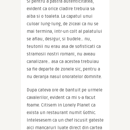
Si pentru a pastra autenticitatea, 
evident ca orice cladire trebuia sa 
aiba si o toaleta. La capatul unui 
culoar lung-lung, de ziceai ca nu se 
mai termina, intr-un colt al palatului 
se aflau, desigur, si budele… nu, 
teutonii nu erau asa de sofisticati ca 
stramosii nostri romani, nu aveau 
canalizare… asa ca acestea trebuiau 
sa fie departe de zonele sic, pentru a 
nu deranja nasul onoratelor domnite.
Dupa cateva ore de bantuit pe urmele 
cavalerilor, evident ca mi s-a facut 
foame. Citisem in Lonely Planet ca 
exista un restaurant numit Gothic. 
Intelesesem ca un chef iscusit gateste 
aici mancaruri luate direct din cartea 