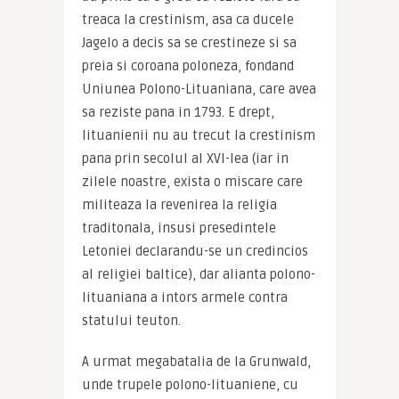
treaca la crestinism, asa ca ducele 
Jagelo a decis sa se crestineze si sa 
preia si coroana poloneza, fondand 
Uniunea Polono-Lituaniana, care avea 
sa reziste pana in 1793. E drept, 
lituanienii nu au trecut la crestinism 
pana prin secolul al XVI-lea (iar in 
zilele noastre, exista o miscare care 
militeaza la revenirea la religia 
traditonala, insusi presedintele 
Letoniei declarandu-se un credincios 
al religiei baltice), dar alianta polono-
lituaniana a intors armele contra 
statului teuton.
A urmat megabatalia de la Grunwald, 
unde trupele polono-lituaniene, cu 