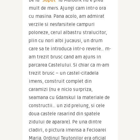
De la 
Sopot 
la Malbork nu e prea 
mult de mers. Ajungi cam intr-o ora 
cu masina. Pana acolo, am admirat 
verzile si nesfarsitele campuri 
poloneze, cerul albastru stralucitor, 
plin cu nori albi jucausi, un drum 
care sa te introduca intr-o reverie… m-
am trezit brusc cand am ajuns in 
parcarea Castelului. Si chiar ca m-am 
trezit brusc – un castel-citadela 
imens, construit complet din 
caramizi (nu e nicio surpriza, 
seamana cu Gdanskul la materiale de 
constructii… un zid prelung, si cele 
doua castele rasarind din spatele 
zidului de aparare). Pe una dintre 
cladiri, o pictura imensa a Fecioarei 
Maria. Ordinul Teutonilor era oficial 