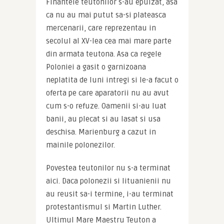
Finantele teutonilor s-au epuizat, asa 
ca nu au mai putut sa-si plateasca 
mercenarii, care reprezentau in 
secolul al XV-lea cea mai mare parte 
din armata teutona. Asa ca regele 
Poloniei a gasit o garnizoana 
neplatita de luni intregi si le-a facut o 
oferta pe care aparatorii nu au avut 
cum s-o refuze. Oamenii si-au luat 
banii, au plecat si au lasat si usa 
deschisa. Marienburg a cazut in 
mainile polonezilor.
Povestea teutonilor nu s-a terminat 
aici. Daca polonezii si lituanienii nu 
au reusit sa-i termine, i-au terminat 
protestantismul si Martin Luther. 
Ultimul Mare Maestru Teuton a 