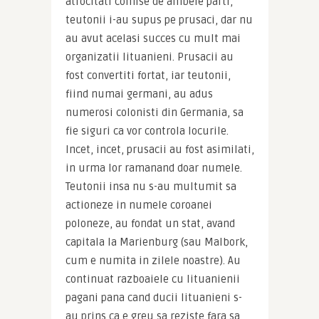
atrocitati comise de ambele parti, 
teutonii i-au supus pe prusaci, dar nu 
au avut acelasi succes cu mult mai 
organizatii lituanieni. Prusacii au 
fost convertiti fortat, iar teutonii, 
fiind numai germani, au adus 
numerosi colonisti din Germania, sa 
fie siguri ca vor controla locurile. 
Incet, incet, prusacii au fost asimilati, 
in urma lor ramanand doar numele. 
Teutonii insa nu s-au multumit sa 
actioneze in numele coroanei 
poloneze, au fondat un stat, avand 
capitala la Marienburg (sau Malbork, 
cum e numita in zilele noastre). Au 
continuat razboaiele cu lituanienii 
pagani pana cand ducii lituanieni s-
au prins ca e greu sa reziste fara sa 