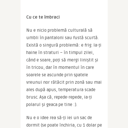
Cu ce te îmbraci
Nu e nicio problemă culturală să 
umbli în pantaloni sau fustă scurtă. 
Există o singură problemă: e frig. Ia-ți 
haine în straturi – în timpul zilei, 
când e soare, poți să mergi liniștit și 
în tricou, dar în momentul în care 
soarele se ascunde prin spatele 
vreunui nor rătăcit prin zonă sau mai 
ales după apus, temperatura scade 
brusc. Așa că, repede-repede, ia-ți 
polarul și geaca pe tine :).
Nu e o idee rea să-ți iei un sac de 
dormit (se poate închiria, cu 1 dolar pe 