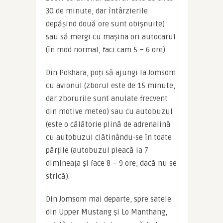
30 de minute, dar întârzierile 
depășind două ore sunt obișnuite) 
sau să mergi cu mașina ori autocarul 
(în mod normal, faci cam 5 – 6 ore).
Din Pokhara, poți să ajungi la Jomsom 
cu avionul (zborul este de 15 minute, 
dar zborurile sunt anulate frecvent 
din motive meteo) sau cu autobuzul 
(este o călătorie plină de adrenalină 
cu autobuzul clătinându-se în toate 
părțile (autobuzul pleacă la 7 
dimineața și face 8 – 9 ore, dacă nu se 
strică).
Din Jomsom mai departe, spre satele 
din Upper Mustang și Lo Manthang, 