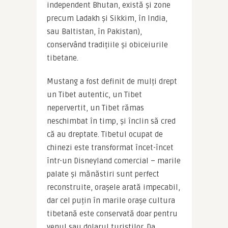
independent Bhutan, există și zone 
precum Ladakh și Sikkim, în India, 
sau Baltistan, în Pakistan), 
conservând tradițiile și obiceiurile 
tibetane.
Mustang a fost definit de mulți drept 
un Tibet autentic, un Tibet 
nepervertit, un Tibet rămas 
neschimbat în timp, și înclin să cred 
că au dreptate. Tibetul ocupat de 
chinezi este transformat încet-încet 
într-un Disneyland comercial – marile 
palate și mănăstiri sunt perfect 
reconstruite, orașele arată impecabil, 
dar cel puțin în marile orașe cultura 
tibetană este conservată doar pentru 
yenul sau dolarul turiștilor. Da, 