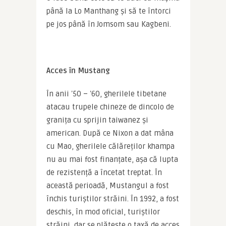
până la Lo Manthang și să te întorci 
pe jos până în Jomsom sau Kagbeni.
Acces în Mustang
În anii ʼ50 – ʼ60, gherilele tibetane 
atacau trupele chineze de dincolo de 
granița cu sprijin taiwanez și 
american. După ce Nixon a dat mâna 
cu Mao, gherilele călăreților khampa 
nu au mai fost finanțate, așa că lupta 
de rezistență a încetat treptat. În 
această perioadă, Mustangul a fost 
închis turiștilor străini. În 1992, a fost 
deschis, în mod oficial, turiștilor 
străini, dar se plătește o taxă de acces 