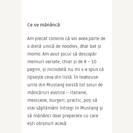
Ce se mănâncă
Am plecat convins că voi avea parte de 
o dietă unică de noodles, dhal bat și 
momo. Am avut șocul să descopăr 
meniuri variate, chiar și de 8 – 10 
pagini, și niciodată nu mi s-a spus că 
lipsește ceva din listă. În teahouse-
urile din Mustang există tot soiul de 
mâncăruri exotice – italiene, 
mexicane, burgeri; practic, poți să 
stai săptămâni întregi în Mustang și 
să mănânci doar preparate cu care 
ești obișnuit acasă.