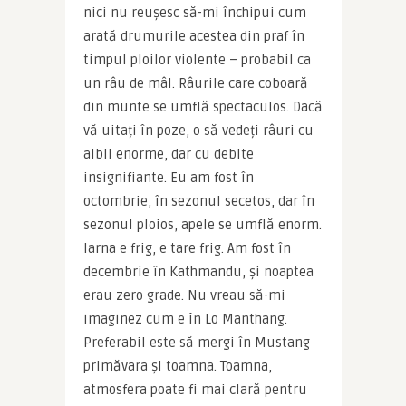
nici nu reușesc să-mi închipui cum 
arată drumurile acestea din praf în 
timpul ploilor violente – probabil ca 
un râu de mâl. Râurile care coboară 
din munte se umflă spectaculos. Dacă 
vă uitați în poze, o să vedeți râuri cu 
albii enorme, dar cu debite 
insignifiante. Eu am fost în 
octombrie, în sezonul secetos, dar în 
sezonul ploios, apele se umflă enorm. 
Iarna e frig, e tare frig. Am fost în 
decembrie în Kathmandu, și noaptea 
erau zero grade. Nu vreau să-mi 
imaginez cum e în Lo Manthang. 
Preferabil este să mergi în Mustang 
primăvara și toamna. Toamna, 
atmosfera poate fi mai clară pentru 