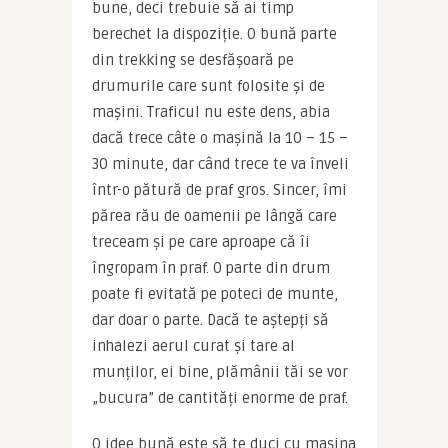
bune, deci trebuie să ai timp 
berechet la dispoziție. O bună parte 
din trekking se desfășoară pe 
drumurile care sunt folosite și de 
mașini. Traficul nu este dens, abia 
dacă trece câte o mașină la 10 – 15 – 
30 minute, dar când trece te va înveli 
într-o pătură de praf gros. Sincer, îmi 
părea rău de oamenii pe lângă care 
treceam și pe care aproape că îi 
îngropam în praf. O parte din drum 
poate fi evitată pe poteci de munte, 
dar doar o parte. Dacă te aștepți să 
inhalezi aerul curat și tare al 
munților, ei bine, plămânii tăi se vor 
„bucura” de cantități enorme de praf.
O idee bună este să te duci cu mașina 