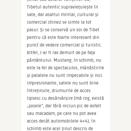
Tibetul autentic supraviețuiește în 
sate, dar asaltul militar, cultural și 
comercial chinez se simte la tot 
pasul. Și se conservă un soi de Tibet 
pentru că este foarte interesant din 
punct de vedere comercial și turistic. 
Altfel, l-ar fi ras demult de pe fața 
pământului. Mustang, în schimb, nu 
este la fel de spectaculos, mănăstirile 
și palatele nu sunt impecabile și nici 
impresionante, satele nu sunt bine 
întreținute, drumurile de acces 
lipsesc cu desărvârșire (mă rog, există 
„șosele”, dar fără niciun pic de asfalt 
sau macadam, pe care nu pot avea 
acces decât automobilele 4×4), în 
schimb este acel ținut descris de 