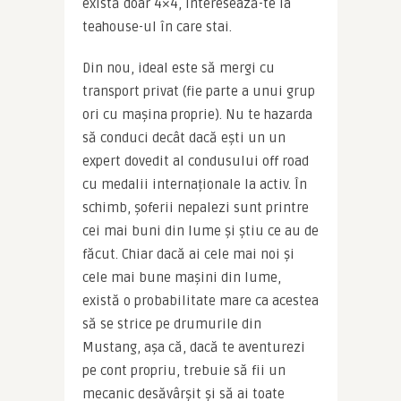
există doar 4×4, interesează-te la 
teahouse-ul în care stai.
Din nou, ideal este să mergi cu 
transport privat (fie parte a unui grup 
ori cu mașina proprie). Nu te hazarda 
să conduci decât dacă ești un un 
expert dovedit al condusului off road 
cu medalii internaționale la activ. În 
schimb, șoferii nepalezi sunt printre 
cei mai buni din lume și știu ce au de 
făcut. Chiar dacă ai cele mai noi și 
cele mai bune mașini din lume, 
există o probabilitate mare ca acestea 
să se strice pe drumurile din 
Mustang, așa că, dacă te aventurezi 
pe cont propriu, trebuie să fii un 
mecanic desăvârșit și să ai toate 