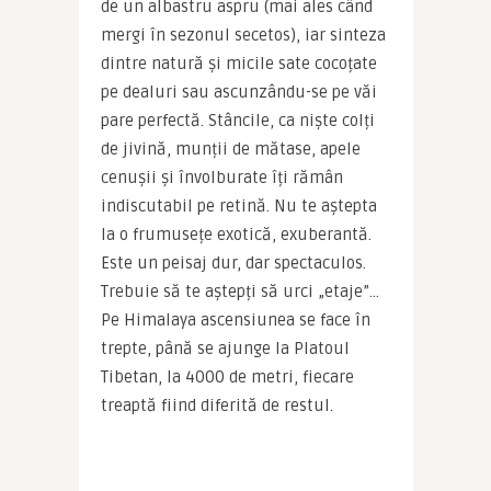
de un albastru aspru (mai ales când 
mergi în sezonul secetos), iar sinteza 
dintre natură și micile sate cocoțate 
pe dealuri sau ascunzându-se pe văi 
pare perfectă. Stâncile, ca niște colți 
de jivină, munții de mătase, apele 
cenușii și învolburate îți rămân 
indiscutabil pe retină. Nu te aștepta 
la o frumusețe exotică, exuberantă. 
Este un peisaj dur, dar spectaculos. 
Trebuie să te aștepți să urci „etaje”… 
Pe Himalaya ascensiunea se face în 
trepte, până se ajunge la Platoul 
Tibetan, la 4000 de metri, fiecare 
treaptă fiind diferită de restul.