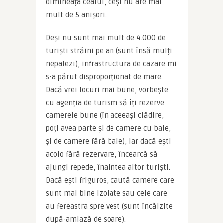
dimineața ceaiul, deși nu are mai 
mult de 5 anișori.
Deși nu sunt mai mult de 4.000 de 
turiști străini pe an (sunt însă mulți 
nepalezi), infrastructura de cazare mi 
s-a părut disproporționat de mare. 
Dacă vrei locuri mai bune, vorbește 
cu agenția de turism să îți rezerve 
camerele bune (în aceeași clădire, 
poți avea parte și de camere cu baie, 
și de camere fără baie), iar dacă ești 
acolo fără rezervare, încearcă să 
ajungi repede, înaintea altor turiști. 
Dacă ești friguros, caută camere care 
sunt mai bine izolate sau cele care 
au fereastra spre vest (sunt încălzite 
după-amiază de soare).