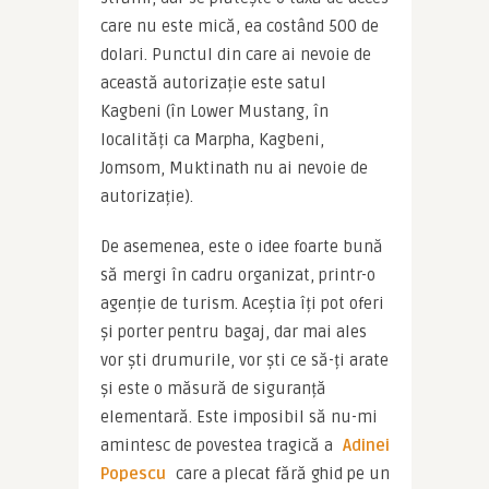
care nu este mică, ea costând 500 de 
dolari. Punctul din care ai nevoie de 
această autorizație este satul 
Kagbeni (în Lower Mustang, în 
localități ca Marpha, Kagbeni, 
Jomsom, Muktinath nu ai nevoie de 
autorizație).
De asemenea, este o idee foarte bună 
să mergi în cadru organizat, printr-o 
agenție de turism. Aceștia îți pot oferi 
și porter pentru bagaj, dar mai ales 
vor ști drumurile, vor ști ce să-ți arate 
și este o măsură de siguranță 
elementară. Este imposibil să nu-mi 
amintesc de povestea tragică a 
Adinei 
Popescu
 care a plecat fără ghid pe un 