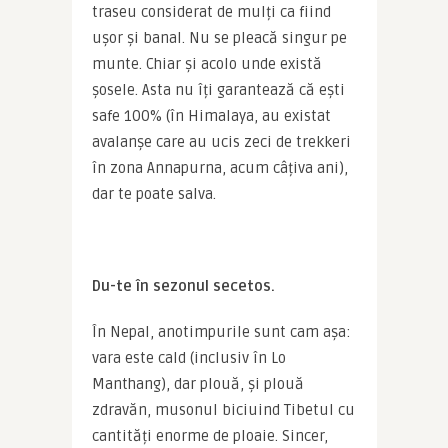
traseu considerat de mulți ca fiind 
ușor și banal. Nu se pleacă singur pe 
munte. Chiar și acolo unde există 
șosele. Asta nu îți garantează că ești 
safe 100% (în Himalaya, au existat 
avalanșe care au ucis zeci de trekkeri 
în zona Annapurna, acum câțiva ani), 
dar te poate salva.
Du-te în sezonul secetos.
În Nepal, anotimpurile sunt cam așa: 
vara este cald (inclusiv în Lo 
Manthang), dar plouă, și plouă 
zdravăn, musonul biciuind Tibetul cu 
cantități enorme de ploaie. Sincer, 