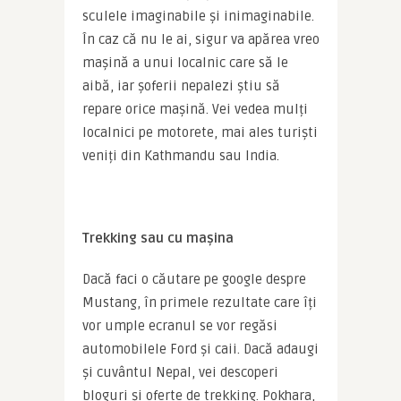
sculele imaginabile și inimaginabile. 
În caz că nu le ai, sigur va apărea vreo 
mașină a unui localnic care să le 
aibă, iar șoferii nepalezi știu să 
repare orice mașină. Vei vedea mulți 
localnici pe motorete, mai ales turiști 
veniți din Kathmandu sau India.
Trekking sau cu mașina
Dacă faci o căutare pe google despre 
Mustang, în primele rezultate care îți 
vor umple ecranul se vor regăsi 
automobilele Ford și caii. Dacă adaugi 
și cuvântul Nepal, vei descoperi 
bloguri și oferte de trekking. Pokhara, 