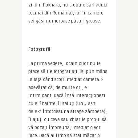
zi, din Pokhara, nu trebuie să-l aduci 
tocmai din România), iar în camere 
vei găsi numeroase pături groase.
Fotografii
La prima vedere, localnicilor nu le 
place să fie fotografiați. Își pun mâna 
la față când scoți imediat camera. E 
adevărat că, de multe ori, e 
intimidant. Dacă însă interacționezi 
cu ei înainte, îi saluți (un „Tashi 
delek” întotdeauna atrage zâmbete), 
îi ajuți cu ceva sau chiar le propui să 
vă pozați împreună, imediat o vor 
face. Dacă ai timp să stai măcar o 