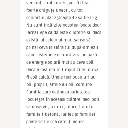
general, sunt curate, pot fi chiar 
foarte drăguțe uneori, cu tot 
confortul, dar așteaptă-te să fie frig. 
Nu sunt încălzite noaptea (poate doar 
iarna). Apa caldă este o loterie și, dacă 
există, ai cele mai mari șanse să 
prinzi ceva la sfârșitul după-amiezii, 
când sistemele de încălzire pe bază 
de energie solară mai au ceva apă. 
Dacă a fost nor în timpul zilei, nu va 
fi apă caldă. Unele teahouse-uri au 
băi proprii, altele au băi comune. 
Familia care deține proprietatea 
locuiește în aceeași clădire, deci poți 
să observi și cum își duce traiul o 
familie tibetană, iar fetița familiei 
poate să fie cea care îți aduce 