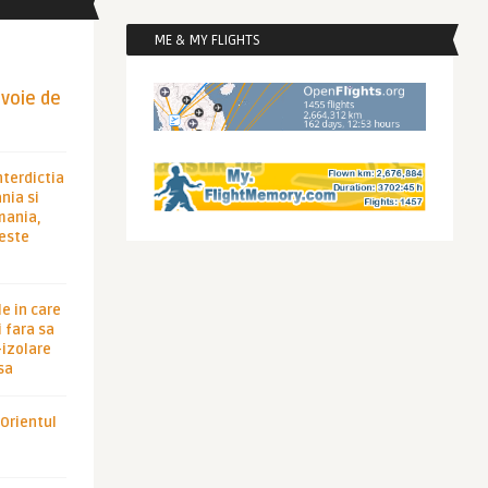
ME & MY FLIGHTS
evoie de
nterdictia
nia si
rmania,
 este
le in care
 fara sa
-izolare
sa
 Orientul