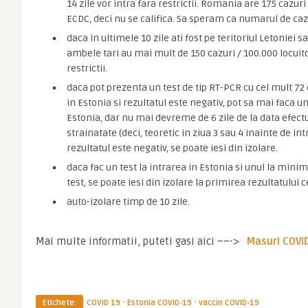
14 zile vor intra fara restrictii. Romania are 175 cazuri
ECDC, deci nu se califica. Sa speram ca numarul de caz
daca in ultimele 10 zile ati fost pe teritoriul Letoniei s
ambele tari au mai mult de 150 cazuri / 100.000 locuito
restrictii.
daca pot prezenta un test de tip RT-PCR cu cel mult 72 
in Estonia si rezultatul este negativ, pot sa mai faca un
Estonia, dar nu mai devreme de 6 zile de la data efectua
strainatate (deci, teoretic in ziua 3 sau 4 inainte de in
rezultatul este negativ, se poate iesi din izolare.
daca fac un test la intrarea in Estonia si unul la mini
test, se poate iesi din izolare la primirea rezultatului c
auto-izolare timp de 10 zile.
Mai multe informatii, puteti gasi aici ––-> 
Masuri COVID
·
·
Etichete:
COVID 19
Estonia COVID-19
vaccin COVID-19