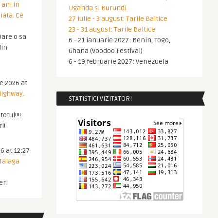
 ani in
Uganda și Burundi
iata. Ce
27 iulie - 3 august: Tarile Baltice
23 - 31 august: Tarile Baltice
are o sa
6 - 21 ianuarie 2027: Benin, Togo,
din
Ghana (Voodoo Festival)
6 - 19 februarie 2027: Venezuela
ie 2026 at
Highway.
STATISTICI VIZITATORI
otul!!!!
i!
6 at 12:27
 Malaga
eri