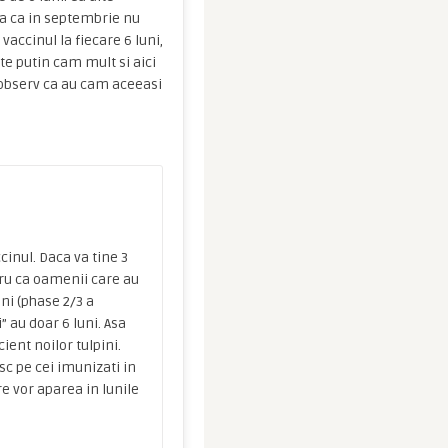
a ca in septembrie nu
vaccinul la fiecare 6 luni,
te putin cam mult si aici
e observ ca au cam aceeasi
inul. Daca va tine 3
ntru ca oamenii care au
uni (phase 2/3 a
” au doar 6 luni. Asa
cient noilor tulpini.
sc pe cei imunizati in
re vor aparea in lunile