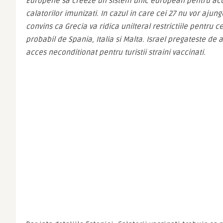
Europene sa creeze un sistem unic european pentru acce
calatorilor imunizati. In cazul in care cei 27 nu vor ajung
convins ca Grecia va ridica unilteral restrictiile pentru ce
probabil de Spania, Italia si Malta. Israel pregateste d
acces neconditionat pentru turistii straini vaccinati.