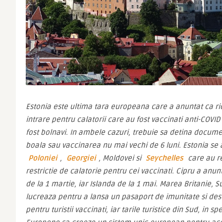
Estonia este ultima tara europeana care a anuntat ca ridi
intrare pentru calatorii care au fost vaccinati anti-COVI
fost bolnavi. In ambele cazuri, trebuie sa detina documen
boala sau vaccinarea nu mai vechi de 6 luni. Estonia se a
Poloniei
, 
Georgiei
, Moldovei si 
Seychelles
 care au r
restrictie de calatorie pentru cei vaccinati. Cipru a anunta
de la 1 martie, iar Islanda de la 1 mai. Marea Britanie, 
lucreaza pentru a lansa un pasaport de imunitate si desc
pentru turistii vaccinati, iar tarile turistice din Sud, in sp