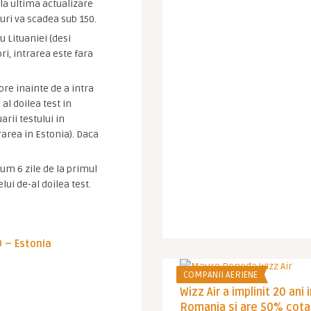
 la ultima actualizare
uri va scadea sub 150.
au Lituaniei (desi
ri, intrarea este fara
ore inainte de a intra
 al doilea test in
rii testului in
trarea in Estonia). Daca
mum 6 zile de la primul
elui de-al doilea test.
 – Estonia
COMPANII AERIENE
Wizz Air a implinit 20 ani 
Romania si are 50% cota