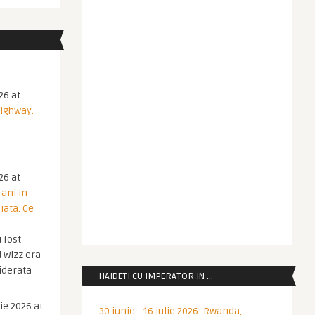
26 at
Highway.
26 at
 ani in
iata. Ce
 fost
 Wizz era
iderata
HAIDETI CU IMPERATOR IN …
ie 2026 at
30 iunie - 16 iulie 2026: Rwanda,