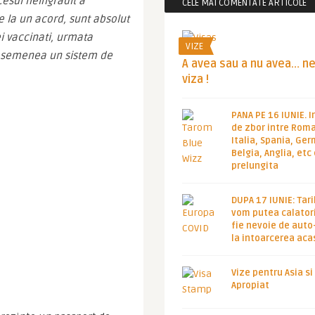
sul neingradit a 
CELE MAI COMENTATE ARTICOLE
e la un acord, sunt absolut 
i vaccinati, urmata 
VIZE
e asemenea un sistem de 
A avea sau a nu avea… n
viza !
PANA PE 16 IUNIE. I
de zbor intre Roma
Italia, Spania, Ge
Belgia, Anglia, etc
prelungita
DUPA 17 IUNIE: Tari
vom putea calatori
fie nevoie de auto
la intoarcerea aca
Vize pentru Asia si
Apropiat