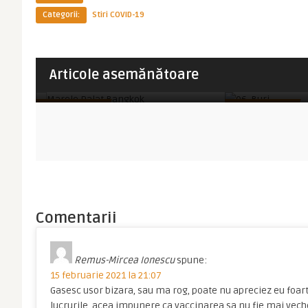
Categorii:
Stiri COVID-19
Imperator
Imperator
Articole asemănătoare
i
DE LA 1 MAI: Thailanda renunta la
Emiratele Arab
orice testare si caran ...
testul PCR pentr
STIRI COVID-19
STIRI COVID-19
Comentarii
Remus-Mircea Ionescu
spune:
15 februarie 2021 la 21:07
Gasesc usor bizara, sau ma rog, poate nu apreciez eu foar
lucrurile, acea impunere ca vaccinarea sa nu fie mai veche 