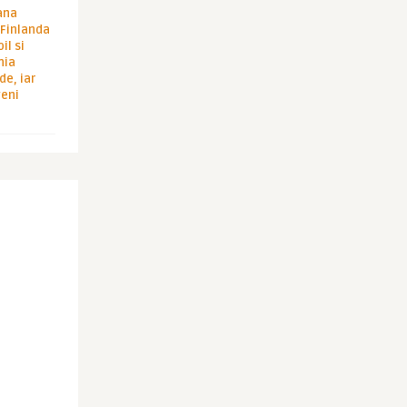
ana
i Finlanda
il si
hia
de, iar
veni