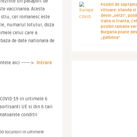
prezinte un pasaport de 
Posibil de saptam
ste vaccinarea. Acesta 
viitoare: Irlanda s
devin „verzi”, posib
 stiu, cel romanesc este 
Italia si Franta, Ce
le, numarul lotului, doza 
posibil ramane ver
Bulgaria poate de
mele celui care a 
„galbena”
 baza de date nationala de 
ntele aici –––-> 
Intrare 
 COVID-19 in ultimele 6 
ortisanti UE si din 6 tari 
matoarele conditii:
00 locuitori in ultimele