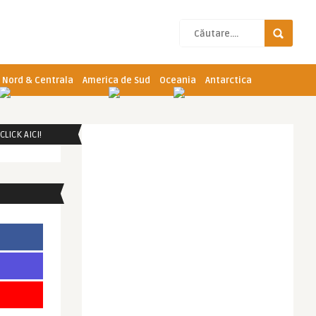
 Nord & Centrala
America de Sud
Oceania
Antarctica
LICK AICI!