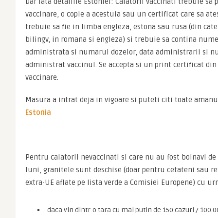
Dar iata detaliile Estoniei: Calatorii vaccinati trebuie sa 
vaccinare, o copie a acestuia sau un certificat care sa ate
trebuie sa fie in limba engleza, estona sau rusa (din cate
bilingv, in romana si engleza) si trebuie sa contina nume
administrata si numarul dozelor, data administrarii si nu
administrat vaccinul. Se accepta si un print certificat din
vaccinare.
Masura a intrat deja in vigoare si puteti citi toate amanu
Estonia
Pentru calatorii nevaccinati si care nu au fost bolnavi de
luni, granitele sunt deschise (doar pentru cetateni sau res
extra-UE aflate pe lista verde a Comisiei Europene) cu ur
daca vin dintr-o tara cu mai putin de 150 cazuri / 100.0