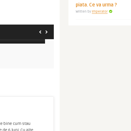
piata. Ce va urma ?
Written by
Imperator
Imperator
e Unite renunta la
1 MARTIE: Iordania anunta
u cei v ...
ridicarea obligativitatii test ...
STIRI COVID-19
S
te bine cum stau
de 6 luni. Cu alte