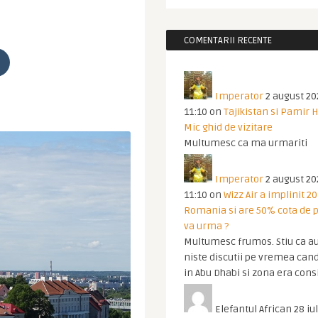
COMENTARII RECENTE
Imperator
2 august 20
11:10
on
Tajikistan si Pamir 
Mic ghid de vizitare
Multumesc ca ma urmariti
Imperator
2 august 20
11:10
on
Wizz Air a implinit 20
Romania si are 50% cota de p
va urma ?
Multumesc frumos. Stiu ca au
niste discutii pe vremea cand
in Abu Dhabi si zona era cons
Elefantul African
28 iul