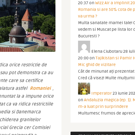
20:37
on
Wizz Air a implinit 20
Romania si are 50% cota de p
va urma ?
Multa sanatate mamei tale! O
vedem si Muscat pe lista lor 
Bucuresti ?
Elena Ciubotaru
28 iul
20:00
on
Tajikistan si Pamir 
Mic ghid de vizitare
ca orice restrictie de 
Cât de minunat ați prezentat t
D sau pot demonstra ca au 
Cred că visez! Multe mulțumir
te care sa certifice 
latura astfel 
Romaniei
, 
Imperator
23 iunie 202
enuntat la a impune orice 
on
Andaluzia magica (ep. 1).
t ca va ridica restrictiile 
m-a luat prin surprindere
Suedia si Danemarca 
Multumesc frumos de apreci
hiderea granitelor 
ecial Grecia cer Comisiei 