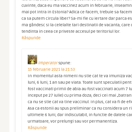
cuvinte, daca eu ma vaccinez acum in februarie, inseamn
mai pot intra in Estonia? Adica ce facem, trebuie sa facem 
ca sa putem circula liber? Sa-mi fie cu iertare dar parca es
ma gândesc si la celelalte tari destinatii de vacanta, car
tendinta in ceea ce priveste accesul pe teritoriul lor.
Răspunde
Imperator
spune:
15 februarie 2021 la 21:53
In momentul asta nimeni nu stie cat te va imuniza vacc
luni, 6 luni, 1 an sau pe viata. Toate sunt speculatii pe
fost vaccinati primii de abia au fost vaccinati acum 7 l
inceput pe 27 iulie) cu prima doza, deci cei mai „batrani
ca nu se stie cat va tine vaccinul. In plus, cat va fi de efi
Asa ca estonii au spus preliminar ca nu considera un ri
ultimele 6 luni, dar indiscutabil, in functie de datele ca
urmatoare, vor prelungi sau vor permanentiza.
Răspunde