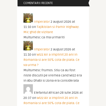
COMENTARII RECENTE
Imperator
2 august 2026 at
11:10
on
Tajikistan si Pamir Highway.
Mic ghid de vizitare
Multumesc ca ma urmariti
Imperator
2 august 2026 at
11:10
on
Wizz Air a implinit 20 ani in
Romania si are 50% cota de piata. Ce
va urma ?
Multumesc frumos. Stiu ca au fost
niste discutii pe vremea cand Wizz era
in Abu Dhabi si zona era considerata
Elefantul African
28 iulie 2026 at
20:37
on
Wizz Air a implinit 20 ani in
Romania si are 50% cota de piata. Ce