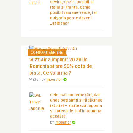
devin „verzi”, posibil si
Italia si Franta, Cehia
posibil ramane verde, iar
Bulgaria poate deveni
„galbena”
COMPANII AERIENE
Wizz Air a implinit 20 ani in
Romania si are 50% cota de
piata. Ce va urma ?
Written by
Imperator
Cele mai moderne țări, dar
unde poți simți și rădăcinile
istoriei – vizitează Japonia
și Coreea de Sud în toamna
aceasta
by
Imperator