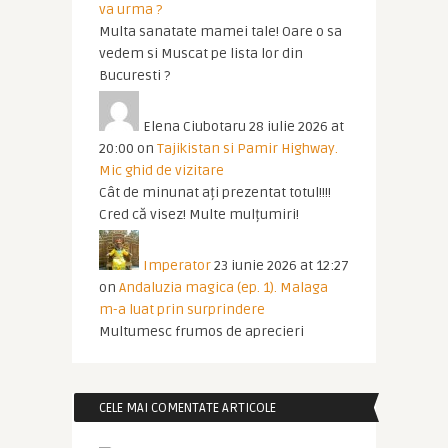
va urma ?
Multa sanatate mamei tale! Oare o sa
vedem si Muscat pe lista lor din
Bucuresti ?
Elena Ciubotaru
28 iulie 2026 at
20:00
on
Tajikistan si Pamir Highway.
Mic ghid de vizitare
Cât de minunat ați prezentat totul!!!!
Cred că visez! Multe mulțumiri!
Imperator
23 iunie 2026 at 12:27
on
Andaluzia magica (ep. 1). Malaga
m-a luat prin surprindere
Multumesc frumos de aprecieri
CELE MAI COMENTATE ARTICOLE