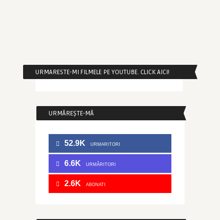
URMARESTE-MI FILMELE PE YOUTUBE. CLICK AICI!
URMĂREȘTE-MĂ
52.9K
URMARITORI
6.6K
URMĂRITORI
2.6K
ABONATI