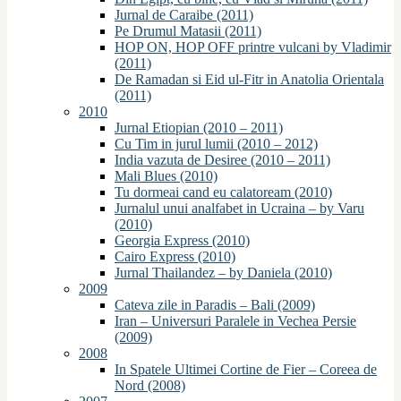
Jurnal de Caraibe (2011)
Pe Drumul Matasii (2011)
HOP ON, HOP OFF printre vulcani by Vladimir
(2011)
De Ramadan si Eid ul-Fitr in Anatolia Orientala
(2011)
2010
Jurnal Etiopian (2010 – 2011)
Cu Tim in jurul lumii (2010 – 2012)
India vazuta de Desiree (2010 – 2011)
Mali Blues (2010)
Tu dormeai cand eu calatoream (2010)
Jurnalul unui analfabet in Ucraina – by Varu
(2010)
Georgia Express (2010)
Cairo Express (2010)
Jurnal Thailandez – by Daniela (2010)
2009
Cateva zile in Paradis – Bali (2009)
Iran – Universuri Paralele in Vechea Persie
(2009)
2008
In Spatele Ultimei Cortine de Fier – Coreea de
Nord (2008)