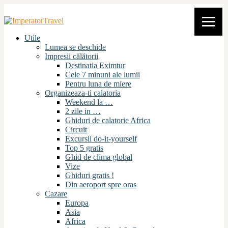
Utile
Lumea se deschide
Impresii călătorii
Destinatia Eximtur
Cele 7 minuni ale lumii
Pentru luna de miere
Organizeaza-ti calatoria
Weekend la …
2 zile in …
Ghiduri de calatorie Africa
Circuit
Excursii do-it-yourself
Top 5 gratis
Ghid de clima global
Vize
Ghiduri gratis !
Din aeroport spre oras
Cazare
Europa
Asia
Africa