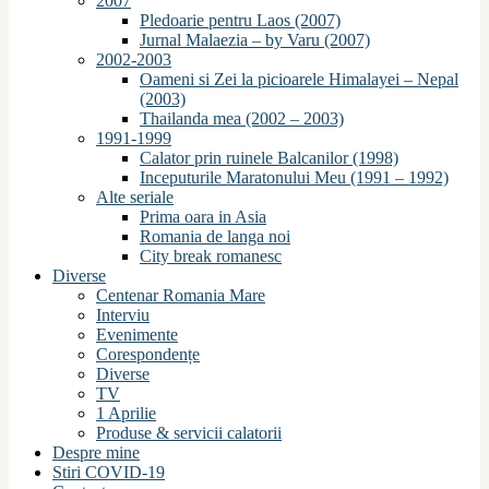
2007
Pledoarie pentru Laos (2007)
Jurnal Malaezia – by Varu (2007)
2002-2003
Oameni si Zei la picioarele Himalayei – Nepal
(2003)
Thailanda mea (2002 – 2003)
1991-1999
Calator prin ruinele Balcanilor (1998)
Inceputurile Maratonului Meu (1991 – 1992)
Alte seriale
Prima oara in Asia
Romania de langa noi
City break romanesc
Diverse
Centenar Romania Mare
Interviu
Evenimente
Corespondențe
Diverse
TV
1 Aprilie
Produse & servicii calatorii
Despre mine
Stiri COVID-19