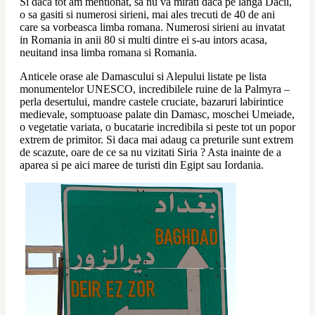
Si daca tot am mentionat, sa nu va mirati daca pe langa Dacii, 
o sa gasiti si numerosi sirieni, mai ales trecuti de 40 de ani 
care sa vorbeasca limba romana. Numerosi sirieni au invatat 
in Romania in anii 80 si multi dintre ei s-au intors acasa, 
neuitand insa limba romana si Romania.
Anticele orase ale Damascului si Alepului listate pe lista 
monumentelor UNESCO, incredibilele ruine de la Palmyra – 
perla desertului, mandre castele cruciate, bazaruri labirintice 
medievale, somptuoase palate din Damasc, moschei Umeiade, 
o vegetatie variata, o bucatarie incredibila si peste tot un popor 
extrem de primitor. Si daca mai adaug ca preturile sunt extrem 
de scazute, oare de ce sa nu vizitati Siria ? Asta inainte de a 
aparea si pe aici maree de turisti din Egipt sau Iordania.