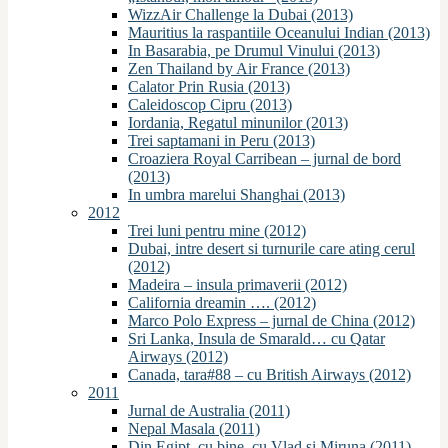
WizzAir Challenge la Dubai (2013)
Mauritius la raspantiile Oceanului Indian (2013)
In Basarabia, pe Drumul Vinului (2013)
Zen Thailand by Air France (2013)
Calator Prin Rusia (2013)
Caleidoscop Cipru (2013)
Iordania, Regatul minunilor (2013)
Trei saptamani in Peru (2013)
Croaziera Royal Carribean – jurnal de bord
(2013)
In umbra marelui Shanghai (2013)
2012
Trei luni pentru mine (2012)
Dubai, intre desert si turnurile care ating cerul
(2012)
Madeira – insula primaverii (2012)
California dreamin …. (2012)
Marco Polo Express – jurnal de China (2012)
Sri Lanka, Insula de Smarald… cu Qatar
Airways (2012)
Canada, tara#88 – cu British Airways (2012)
2011
Jurnal de Australia (2011)
Nepal Masala (2011)
Din Egipt, cu bine, cu Vlad si Miruna (2011)