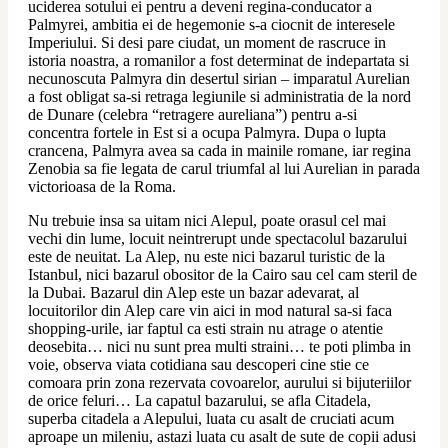
uciderea sotului ei pentru a deveni regina-conducator a 
Palmyrei, ambitia ei de hegemonie s-a ciocnit de interesele 
Imperiului. Si desi pare ciudat, un moment de rascruce in 
istoria noastra, a romanilor a fost determinat de indepartata si 
necunoscuta Palmyra din desertul sirian – imparatul Aurelian 
a fost obligat sa-si retraga legiunile si administratia de la nord 
de Dunare (celebra “retragere aureliana”) pentru a-si 
concentra fortele in Est si a ocupa Palmyra. Dupa o lupta 
crancena, Palmyra avea sa cada in mainile romane, iar regina 
Zenobia sa fie legata de carul triumfal al lui Aurelian in parada 
victorioasa de la Roma.
Nu trebuie insa sa uitam nici Alepul, poate orasul cel mai 
vechi din lume, locuit neintrerupt unde spectacolul bazarului 
este de neuitat. La Alep, nu este nici bazarul turistic de la 
Istanbul, nici bazarul obositor de la Cairo sau cel cam steril de 
la Dubai. Bazarul din Alep este un bazar adevarat, al 
locuitorilor din Alep care vin aici in mod natural sa-si faca 
shopping-urile, iar faptul ca esti strain nu atrage o atentie 
deosebita… nici nu sunt prea multi straini… te poti plimba in 
voie, observa viata cotidiana sau descoperi cine stie ce 
comoara prin zona rezervata covoarelor, aurului si bijuteriilor 
de orice feluri… La capatul bazarului, se afla Citadela, 
superba citadela a Alepului, luata cu asalt de cruciati acum 
aproape un mileniu, astazi luata cu asalt de sute de copii adusi 