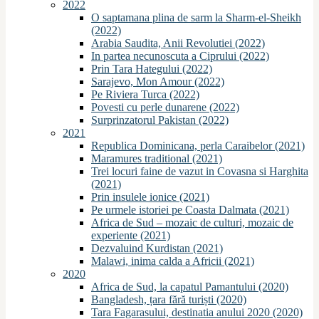
2022
O saptamana plina de sarm la Sharm-el-Sheikh
(2022)
Arabia Saudita, Anii Revolutiei (2022)
In partea necunoscuta a Ciprului (2022)
Prin Tara Hategului (2022)
Sarajevo, Mon Amour (2022)
Pe Riviera Turca (2022)
Povesti cu perle dunarene (2022)
Surprinzatorul Pakistan (2022)
2021
Republica Dominicana, perla Caraibelor (2021)
Maramures traditional (2021)
Trei locuri faine de vazut in Covasna si Harghita
(2021)
Prin insulele ionice (2021)
Pe urmele istoriei pe Coasta Dalmata (2021)
Africa de Sud – mozaic de culturi, mozaic de
experiente (2021)
Dezvaluind Kurdistan (2021)
Malawi, inima calda a Africii (2021)
2020
Africa de Sud, la capatul Pamantului (2020)
Bangladesh, țara fără turiști (2020)
Tara Fagarasului, destinatia anului 2020 (2020)