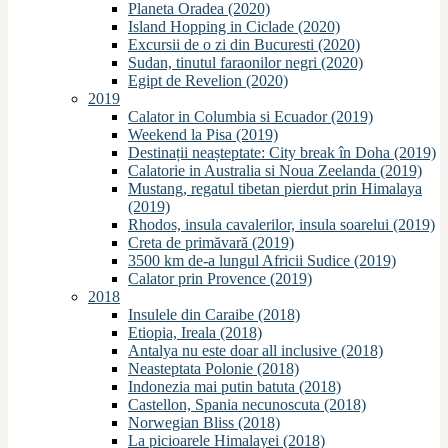
Planeta Oradea (2020)
Island Hopping in Ciclade (2020)
Excursii de o zi din Bucuresti (2020)
Sudan, tinutul faraonilor negri (2020)
Egipt de Revelion (2020)
2019
Calator in Columbia si Ecuador (2019)
Weekend la Pisa (2019)
Destinații neașteptate: City break în Doha (2019)
Calatorie in Australia si Noua Zeelanda (2019)
Mustang, regatul tibetan pierdut prin Himalaya
(2019)
Rhodos, insula cavalerilor, insula soarelui (2019)
Creta de primăvară (2019)
3500 km de-a lungul Africii Sudice (2019)
Calator prin Provence (2019)
2018
Insulele din Caraibe (2018)
Etiopia, Ireala (2018)
Antalya nu este doar all inclusive (2018)
Neasteptata Polonie (2018)
Indonezia mai putin batuta (2018)
Castellon, Spania necunoscuta (2018)
Norwegian Bliss (2018)
La picioarele Himalayei (2018)