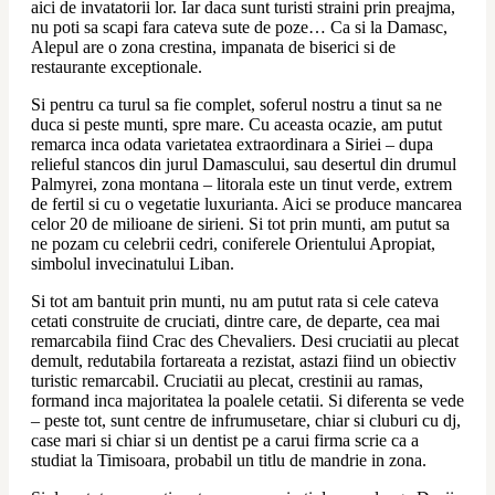
aici de invatatorii lor. Iar daca sunt turisti straini prin preajma, 
nu poti sa scapi fara cateva sute de poze… Ca si la Damasc, 
Alepul are o zona crestina, impanata de biserici si de 
restaurante exceptionale.
Si pentru ca turul sa fie complet, soferul nostru a tinut sa ne 
duca si peste munti, spre mare. Cu aceasta ocazie, am putut 
remarca inca odata varietatea extraordinara a Siriei – dupa 
relieful stancos din jurul Damascului, sau desertul din drumul 
Palmyrei, zona montana – litorala este un tinut verde, extrem 
de fertil si cu o vegetatie luxurianta. Aici se produce mancarea 
celor 20 de milioane de sirieni. Si tot prin munti, am putut sa 
ne pozam cu celebrii cedri, coniferele Orientului Apropiat, 
simbolul invecinatului Liban. 
Si tot am bantuit prin munti, nu am putut rata si cele cateva 
cetati construite de cruciati, dintre care, de departe, cea mai 
remarcabila fiind Crac des Chevaliers. Desi cruciatii au plecat 
demult, redutabila fortareata a rezistat, astazi fiind un obiectiv 
turistic remarcabil. Cruciatii au plecat, crestinii au ramas, 
formand inca majoritatea la poalele cetatii. Si diferenta se vede 
– peste tot, sunt centre de infrumusetare, chiar si cluburi cu dj, 
case mari si chiar si un dentist pe a carui firma scrie ca a 
studiat la Timisoara, probabil un titlu de mandrie in zona.