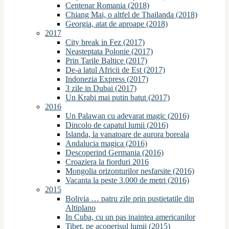
Centenar Romania (2018)
Chiang Mai, o altfel de Thailanda (2018)
Georgia, atat de aproape (2018)
2017
City break in Fez (2017)
Neasteptata Polonie (2017)
Prin Tarile Baltice (2017)
De-a latul Africii de Est (2017)
Indonezia Express (2017)
3 zile in Dubai (2017)
Un Krabi mai putin batut (2017)
2016
Un Palawan cu adevarat magic (2016)
Dincolo de capatul lumii (2016)
Islanda, la vanatoare de aurora boreala
Andalucia magica (2016)
Descoperind Germania (2016)
Croaziera la fiorduri 2016
Mongolia orizonturilor nesfarsite (2016)
Vacanta la peste 3.000 de metri (2016)
2015
Bolivia … patru zile prin pustietatile din
Altiplano
In Cuba, cu un pas inaintea americanilor
Tibet, pe acoperisul lumii (2015)