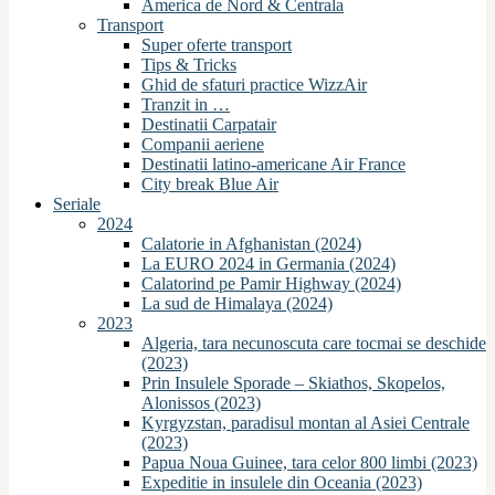
America de Nord & Centrala
Transport
Super oferte transport
Tips & Tricks
Ghid de sfaturi practice WizzAir
Tranzit in …
Destinatii Carpatair
Companii aeriene
Destinatii latino-americane Air France
City break Blue Air
Seriale
2024
Calatorie in Afghanistan (2024)
La EURO 2024 in Germania (2024)
Calatorind pe Pamir Highway (2024)
La sud de Himalaya (2024)
2023
Algeria, tara necunoscuta care tocmai se deschide
(2023)
Prin Insulele Sporade – Skiathos, Skopelos,
Alonissos (2023)
Kyrgyzstan, paradisul montan al Asiei Centrale
(2023)
Papua Noua Guinee, tara celor 800 limbi (2023)
Expeditie in insulele din Oceania (2023)