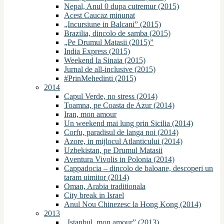
Nepal, Anul 0 dupa cutremur (2015)
Acest Caucaz minunat
„Incursiune in Balcani” (2015)
Brazilia, dincolo de samba (2015)
„Pe Drumul Matasii (2015)”
India Express (2015)
Weekend la Sinaia (2015)
Jurnal de all-inclusive (2015)
#PrinMehedinti (2015)
2014
Capul Verde, no stress (2014)
Toamna, pe Coasta de Azur (2014)
Iran, mon amour
Un weekend mai lung prin Sicilia (2014)
Corfu, paradisul de langa noi (2014)
Azore, in mijlocul Atlanticului (2014)
Uzbekistan, pe Drumul Matasii
Aventura Vivolis in Polonia (2014)
Cappadocia – dincolo de baloane, descoperi un
taram uimitor (2014)
Oman, Arabia traditionala
City break in Israel
Anul Nou Chinezesc la Hong Kong (2014)
2013
„Istanbul, mon amour” (2013)