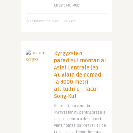
CITEȘTE MAI MULT
17 noiembrie 2023
2471
Kyrgyzstan,
paradisul montan al
Asiei Centrale (ep.
4). Viata de nomad
la 3000 metri
altitudine – lacul
Song-Kul
Si totusi, am venit in
Kyrgyzstan nu pentru orasele
tarii, ci pentru a descoperi
viata nomazilor kyrgyzi, si, de
ce nu, sa o si experimentam.