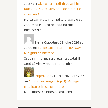
20:37
on
Wizz Air a implinit 20 ani in
Romania si are 50% cota de piata. Ce
va urma ?
Multa sanatate mamei tale! Oare o sa
vedem si Muscat pe lista lor din
Bucuresti ?
Elena Ciubotaru
28 iulie 2026 at
20:00
on
Tajikistan si Pamir Highway.
Mic ghid de vizitare
Cât de minunat ați prezentat totul!!!!
Cred că visez! Multe mulțumiri!
Imperator
23 iunie 2026 at 12:27
on
Andaluzia magica (ep. 1). Malaga
m-a luat prin surprindere
Multumesc frumos de aprecieri