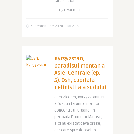
tara, si aici ..
CITEȘTE MAI MULT
23 septembrie 2024
2535
Kyrgyzstan,
paradisul montan al
Asiei Centrale (ep.
5). Osh, capitala
nelinistita a sudului
Cum ziceam, Kyrgyzstanul nu
a fost un taram al marilor
concentratii urbane. In
perioada Drumului Matasii,
aici au existat ceva orase,
dar care spre deosebire ..