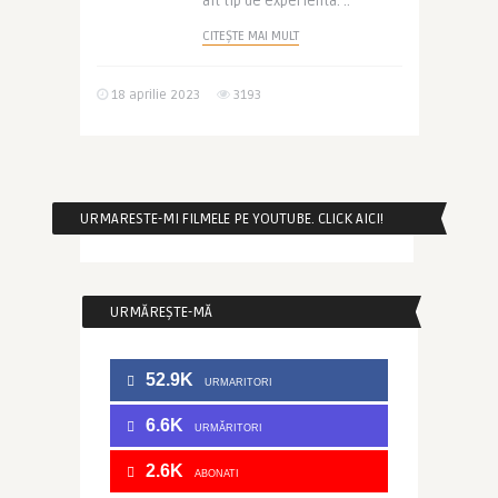
alt tip de experienta. ..
CITEȘTE MAI MULT
18 aprilie 2023
3193
URMARESTE-MI FILMELE PE YOUTUBE. CLICK AICI!
URMĂREȘTE-MĂ
52.9K
URMARITORI
6.6K
URMĂRITORI
2.6K
ABONATI