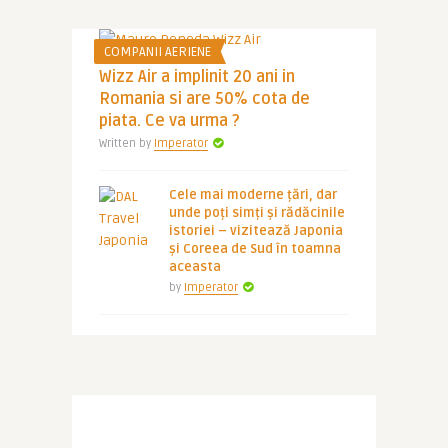
COMPANII AERIENE
Wizz Air a implinit 20 ani in
Romania si are 50% cota de
piata. Ce va urma ?
Written by
Imperator
Cele mai moderne țări, dar
unde poți simți și rădăcinile
istoriei – vizitează Japonia
și Coreea de Sud în toamna
aceasta
by
Imperator