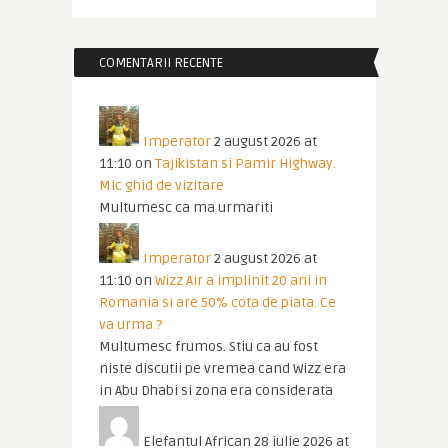
COMENTARII RECENTE
Imperator
2 august 2026 at
11:10
on
Tajikistan si Pamir Highway.
Mic ghid de vizitare
Multumesc ca ma urmariti
Imperator
2 august 2026 at
11:10
on
Wizz Air a implinit 20 ani in
Romania si are 50% cota de piata. Ce
va urma ?
Multumesc frumos. Stiu ca au fost
niste discutii pe vremea cand Wizz era
in Abu Dhabi si zona era considerata
Elefantul African
28 iulie 2026 at