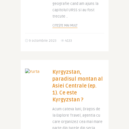
geografie cand am ajuns la
capitolul URSS si au fost
trecute ..
CITEȘTE MAI MULT
9 octombrie 2023
4133
Kyrgyzstan,
paradisul montan al
Asiei Centrale (ep.
1). Ce este
Kyrgyzstan ?
Acum cateva luni, Dragos de
la Explore Travel, agentia cu
care organizez cea mai mare
parte din turele din seria