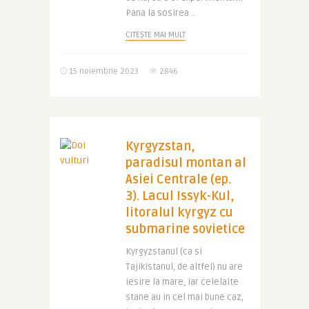
Pana la sosirea ..
CITEȘTE MAI MULT
15 noiembrie 2023
2846
Kyrgyzstan,
paradisul montan al
Asiei Centrale (ep.
3). Lacul Issyk-Kul,
litoralul kyrgyz cu
submarine sovietice
Kyrgyzstanul (ca si
Tajikistanul, de altfel) nu are
iesire la mare, iar celelalte
stane au in cel mai bune caz,