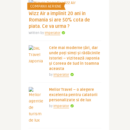
COMPANII AERIENE
Wizz Air a implinit 20 ani in
Romania si are 50% cota de
piata. Ce va urma ?
Written by
Imperator
Cele mai moderne țări, dar
unde poți simți și rădăcinile
istoriei – vizitează Japonia
și Coreea de Sud în toamna
aceasta
by
Imperator
Melior Travel – o alegere
excelenta pentru calatorii
personalizate si de lux
by
Imperator