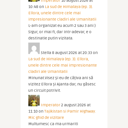
Imperator
10 august 2026 at
10:48
on
La sud de Himalaya (ep. 3).
Ellora, unele dintre cele mai
impresionante cladiri ale Umanitatii
L-am organizat eu acum 2 sau 3 ani:)
Sigur, or mai fi, dar intr-adevar, e o
destinatie putin vizitata.
Stella
8 august 2026 at 20:33
on
La sud de Himalaya (ep. 3). Ellora,
unele dintre cele mai impresionante
cladiri ale Umanitatii
Minunat.Visez și eu de câțiva ani să
vizitez Ellora și Ajanta dar, nu găsesc
un circuit potrivit.
Imperator
2 august 2026 at
11:10
on
Tajikistan si Pamir Highway.
Mic ghid de vizitare
Multumesc ca ma urmariti