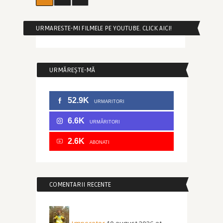
URMARESTE-MI FILMELE PE YOUTUBE. CLICK AICI!
URMĂREȘTE-MĂ
52.9K
URMARITORI
6.6K
URMĂRITORI
2.6K
ABONATI
COMENTARII RECENTE