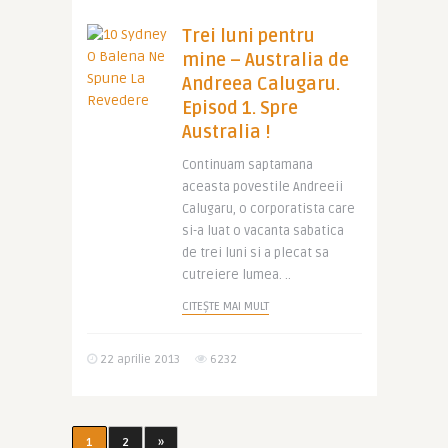
Trei luni pentru
mine – Australia de
Andreea Calugaru.
Episod 1. Spre
Australia !
Continuam saptamana
aceasta povestile Andreeii
Calugaru, o corporatista care
si-a luat o vacanta sabatica
de trei luni si a plecat sa
cutreiere lumea. ..
CITEȘTE MAI MULT
22 aprilie 2013
6232
1
2
»