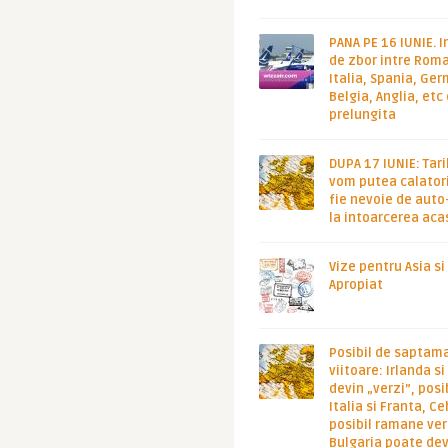
PANA PE 16 IUNIE. I
de zbor intre Roma
Italia, Spania, Ge
Belgia, Anglia, etc
prelungita
DUPA 17 IUNIE: Tari
vom putea calatori
fie nevoie de auto
la intoarcerea aca
Vize pentru Asia si
Apropiat
Posibil de saptam
viitoare: Irlanda s
devin „verzi”, posib
Italia si Franta, Ce
posibil ramane ver
Bulgaria poate de