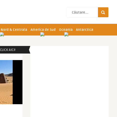
 Nord & Centrala
America de Sud
Oceania
Antarctica
LICK AICI!