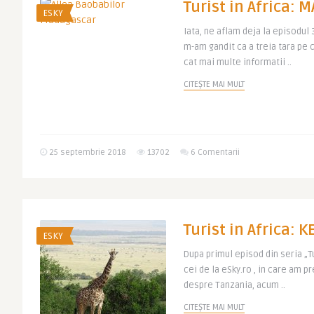
Turist in Africa:
ESKY
Iata, ne aflam deja la episodul 3
m-am gandit ca a treia tara pe c
cat mai multe informatii ..
CITEȘTE MAI MULT
25 septembrie 2018
13702
6 Comentarii
Turist in Africa: 
ESKY
Dupa primul episod din seria „Tu
cei de la eSky.ro , in care am p
despre Tanzania, acum ..
CITEȘTE MAI MULT