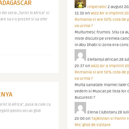
 MADAGASCAR
Imperator
2 august 20
 din seria „Turist in Africa” si
11:10
on
Wizz Air a implinit 20
are sa v-o prezint si sa ofer
Romania si are 50% cota de p
va urma ?
Multumesc frumos. Stiu ca au
niste discutii pe vremea cand
in Abu Dhabi si zona era cons
Elefantul African
28 iul
20:37
on
Wizz Air a implinit 20
Romania si are 50% cota de p
va urma ?
Multa sanatate mamei tale! O
vedem si Muscat pe lista lor 
KENYA
Bucuresti ?
rist in Africa”, pusa la cale cu
regatit pentru voi un ghid
Elena Ciubotaru
28 iul
20:00
on
Tajikistan si Pamir 
Mic ghid de vizitare