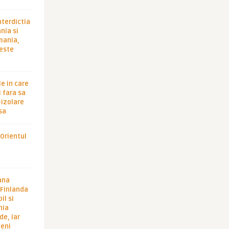
nterdictia
nia si
rmania,
 este
le in care
 fara sa
-izolare
sa
 Orientul
ana
i Finlanda
il si
hia
de, iar
veni