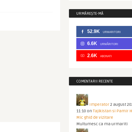
URMĂREȘTE-MĂ
52.9K
URMARITORI
6.6K
URMĂRITORI
2.6K
ABONATI
COMENTARII RECENTE
Imperator
2 august 20
11:10
on
Tajikistan si Pamir 
Mic ghid de vizitare
Multumesc ca ma urmariti