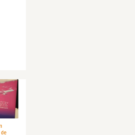
in
 de