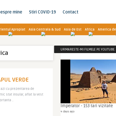
espre mine
Stiri COVID-19
Contact
rientul Apropiat
Asia Centrala & Sud
Asia de Est
Africa
America de
URMARESTE-MI FILMELE PE YOUTUBE. C
rica
CAPUL VERDE
a azi cu prezentarea de
ic stat insular, aflat la vest
rtanta ..
Imperator - 153 tari vizitate
4 days ago