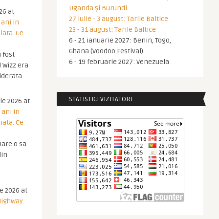
Uganda și Burundi
26 at
27 iulie - 3 august: Tarile Baltice
 ani in
23 - 31 august: Tarile Baltice
iata. Ce
6 - 21 ianuarie 2027: Benin, Togo,
Ghana (Voodoo Festival)
 fost
6 - 19 februarie 2027: Venezuela
 Wizz era
iderata
STATISTICI VIZITATORI
ie 2026 at
 ani in
iata. Ce
are o sa
din
ie 2026 at
Highway.