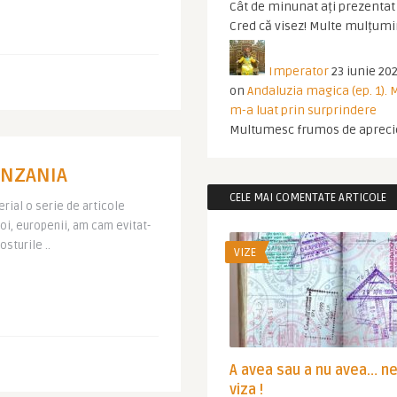
Cât de minunat ați prezentat t
Cred că visez! Multe mulțumir
Imperator
23 iunie 202
on
Andaluzia magica (ep. 1).
m-a luat prin surprindere
Multumesc frumos de apreci
TANZANIA
CELE MAI COMENTATE ARTICOLE
rial o serie de articole
oi, europenii, am cam evitat-
osturile ..
VIZE
A avea sau a nu avea… n
viza !