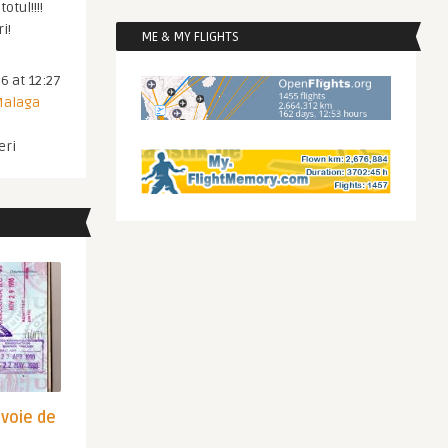
otul!!!!
i!
ME & MY FLIGHTS
6 at 12:27
 Malaga
eri
evoie de