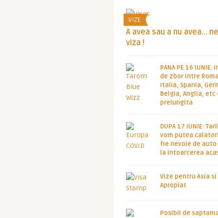
VIZE
A avea sau a nu avea… n
viza !
PANA PE 16 IUNIE. I
de zbor intre Roma
Italia, Spania, Ge
Belgia, Anglia, etc
prelungita
DUPA 17 IUNIE: Tari
vom putea calatori
fie nevoie de auto
la intoarcerea aca
Vize pentru Asia si
Apropiat
Posibil de saptam