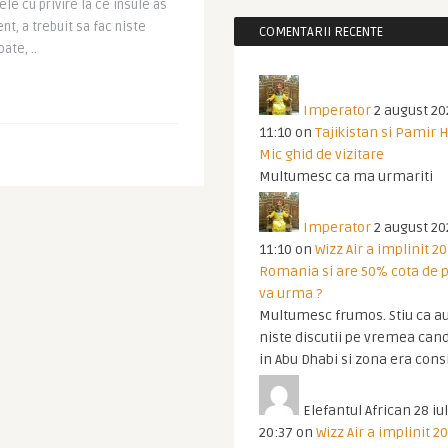
le cu privire la ce insule as
nt, a trebuit sa fac niste
COMENTARII RECENTE
ate, ..
Imperator
2 august 20
11:10
on
Tajikistan si Pamir 
Mic ghid de vizitare
Multumesc ca ma urmariti
Imperator
2 august 20
11:10
on
Wizz Air a implinit 20
Romania si are 50% cota de p
va urma ?
Multumesc frumos. Stiu ca au
niste discutii pe vremea cand
in Abu Dhabi si zona era cons
Elefantul African
28 iul
20:37
on
Wizz Air a implinit 20