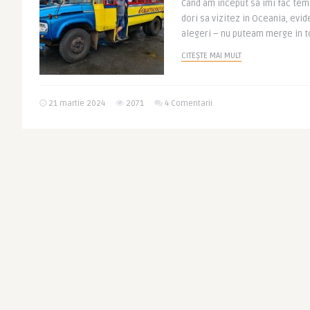
Cand am inceput sa imi fac teme
dori sa vizitez in Oceania, evide
alegeri – nu puteam merge in to
CITEȘTE MAI MULT
21 martie 2024
2071
4 Comentarii