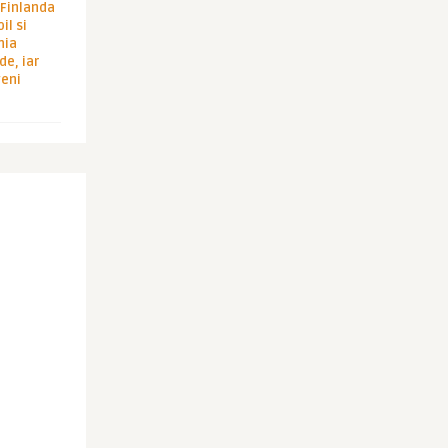
i Finlanda
il si
hia
de, iar
veni