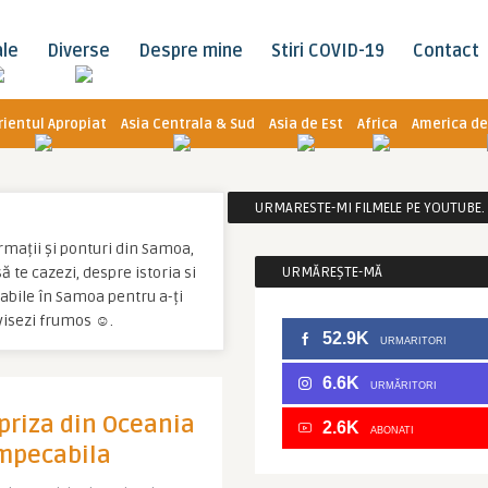
ale
Diverse
Despre mine
Stiri COVID-19
Contact
rientul Apropiat
Asia Centrala & Sud
Asia de Est
Africa
America de
URMARESTE-MI FILMELE PE YOUTUBE. C
ormații și ponturi din Samoa,
ă te cazezi, despre istoria si
URMĂREȘTE-MĂ
onabile în Samoa pentru a-ți
 visezi frumos ☺.
52.9K
URMARITORI
6.6K
URMĂRITORI
priza din Oceania
2.6K
ABONATI
impecabila