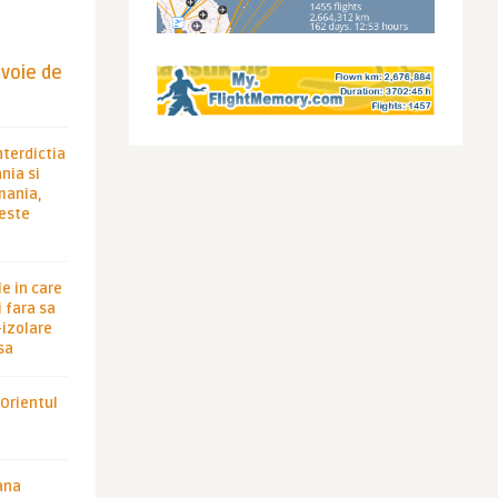
evoie de
nterdictia
nia si
rmania,
 este
le in care
 fara sa
-izolare
sa
 Orientul
ana