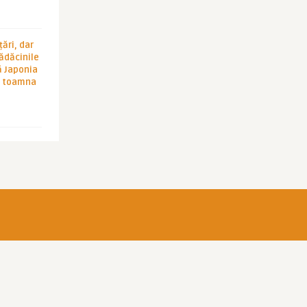
ări, dar
rădăcinile
ă Japonia
în toamna