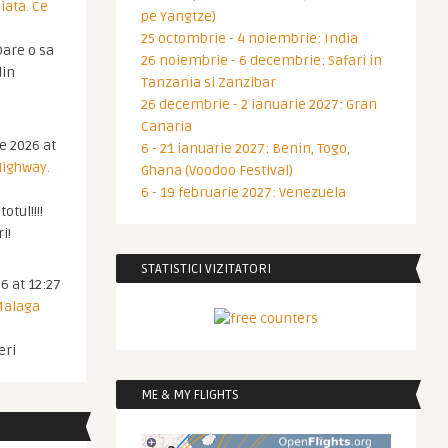
iata. Ce
pe Yangtze)
25 octombrie - 4 noiembrie: India
are o sa
26 noiembrie - 6 decembrie: Safari in
din
Tanzania si Zanzibar
26 decembrie - 2 ianuarie 2027: Gran
Canaria
ie 2026 at
6 - 21 ianuarie 2027: Benin, Togo,
Highway.
Ghana (Voodoo Festival)
6 - 19 februarie 2027: Venezuela
otul!!!!
i!
STATISTICI VIZITATORI
6 at 12:27
 Malaga
eri
ME & MY FLIGHTS