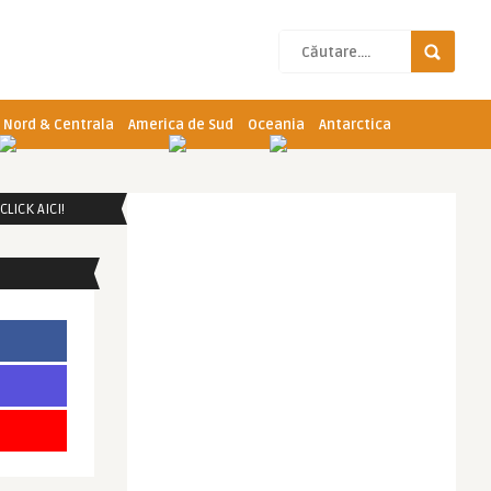
 Nord & Centrala
America de Sud
Oceania
Antarctica
LICK AICI!