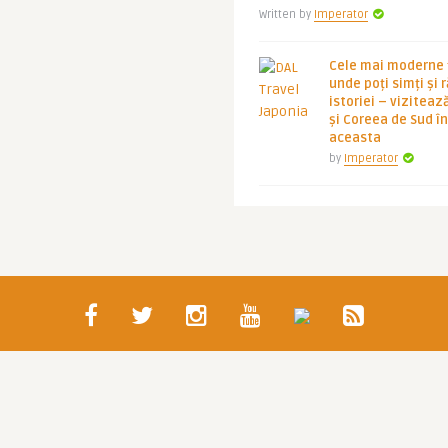
Written by
Imperator
Cele mai moderne ț
unde poți simți și 
istoriei – viziteaz
și Coreea de Sud 
aceasta
by
Imperator