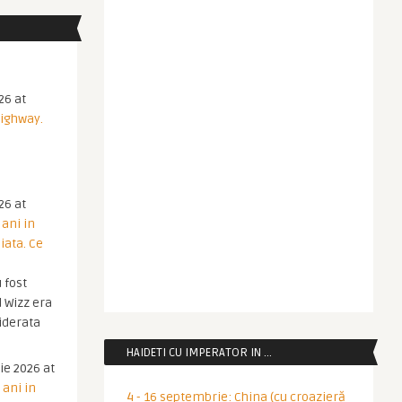
26 at
Highway.
26 at
 ani in
iata. Ce
 fost
 Wizz era
iderata
HAIDETI CU IMPERATOR IN …
ie 2026 at
 ani in
4 - 16 septembrie: China (cu croazieră