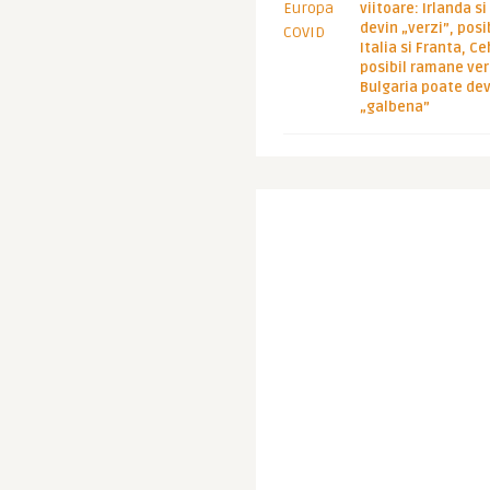
viitoare: Irlanda s
devin „verzi”, posib
Italia si Franta, Ce
posibil ramane ver
Bulgaria poate de
„galbena”