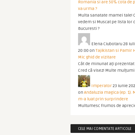
Romania si are 50% cota de p
va urma ?
Multa sanatate mamei tale! O
vedem si Muscat pe lista lor 
Bucuresti ?
Elena Ciubotaru
28 iul
20:00
on
Tajikistan si Pamir 
Mic ghid de vizitare
Cât de minunat ați prezentat t
Cred că visez! Multe mulțumir
Imperator
23 iunie 202
on
Andaluzia magica (ep. 1).
m-a luat prin surprindere
Multumesc frumos de apreci
CELE MAI COMENTATE ARTICOLE