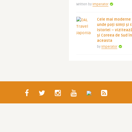
Written by
Imperator
Cele mai moderne ț
unde poți simți și 
istoriei – viziteaz
și Coreea de Sud 
aceasta
by
Imperator