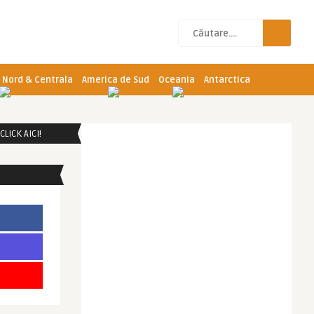
 Nord & Centrala
America de Sud
Oceania
Antarctica
LICK AICI!