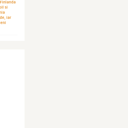
i Finlanda
il si
hia
de, iar
veni