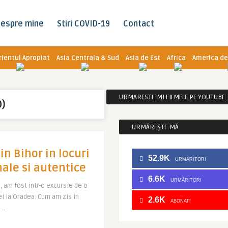
espre mine
Stiri COVID-19
Contact
rientul Apropiat
Asia Centrala & Sud
Asia de Est
Africa
America de
URMARESTE-MI FILMELE PE YOUTUBE. C
)
URMĂREȘTE-MĂ
in Bihor in locuri
52.9K
URMARITORI
nale si autentice
6.6K
URMĂRITORI
 am fost intr-o excursie de o
ei la Oradea. Cum am zis in
2.6K
ABONATI
..