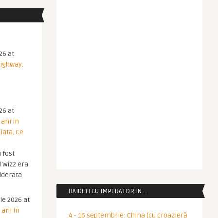
26 at
Highway.
26 at
 ani in
iata. Ce
 fost
 Wizz era
iderata
HAIDETI CU IMPERATOR IN …
ie 2026 at
 ani in
4 - 16 septembrie: China (cu croazieră