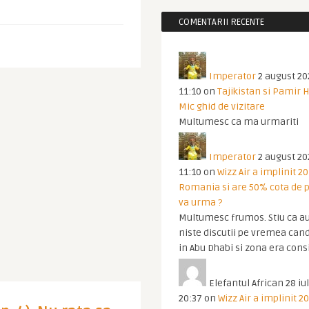
COMENTARII RECENTE
Imperator
2 august 20
11:10
on
Tajikistan si Pamir 
Mic ghid de vizitare
Multumesc ca ma urmariti
Imperator
2 august 20
11:10
on
Wizz Air a implinit 20
Romania si are 50% cota de p
va urma ?
Multumesc frumos. Stiu ca au
niste discutii pe vremea cand
in Abu Dhabi si zona era cons
Elefantul African
28 iul
20:37
on
Wizz Air a implinit 20