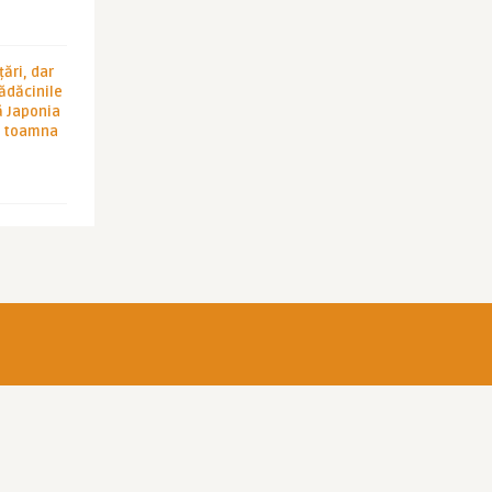
ări, dar
rădăcinile
ă Japonia
în toamna