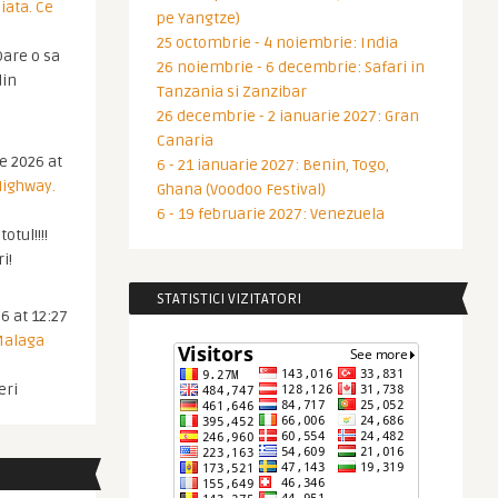
iata. Ce
pe Yangtze)
25 octombrie - 4 noiembrie: India
are o sa
26 noiembrie - 6 decembrie: Safari in
din
Tanzania si Zanzibar
26 decembrie - 2 ianuarie 2027: Gran
Canaria
ie 2026 at
6 - 21 ianuarie 2027: Benin, Togo,
Highway.
Ghana (Voodoo Festival)
6 - 19 februarie 2027: Venezuela
otul!!!!
i!
STATISTICI VIZITATORI
6 at 12:27
 Malaga
eri