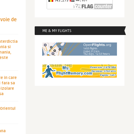
evoie de
ME & MY FLIGHTS
nterdictia
nia si
rmania,
 este
le in care
 fara sa
-izolare
sa
 Orientul
ana