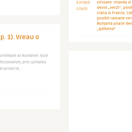
viitoare: Irlanda s
devin „verzi”, posib
Italia si Franta, Ce
posibil ramane ver
Bulgaria poate de
„galbena”
. 1). Vreau o
ul-minune al Romaniei. Este
esionalism, prin calitatea
n proiecte, ..