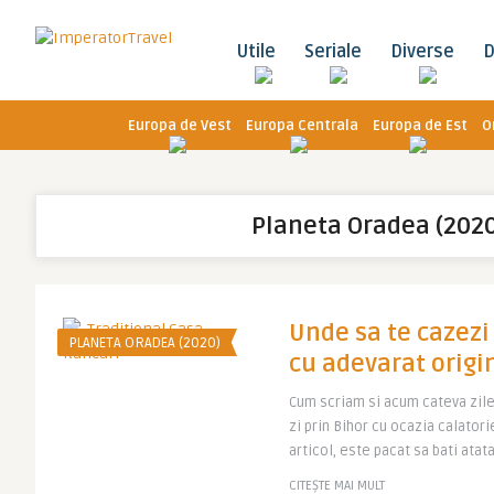
Utile
Seriale
Diverse
D
Europa de Vest
Europa Centrala
Europa de Est
O
Planeta Oradea (2020
Unde sa te cazezi 
PLANETA ORADEA (2020)
cu adevarat origi
Cum scriam si acum cateva zile,
zi prin Bihor cu ocazia calatori
articol, este pacat sa bati atata 
CITEȘTE MAI MULT