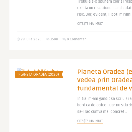
Trebuie s-o spunem clar si rasp
exista un risc atunci cand calat
risc. Dar, evident, il poti minimiz
CITEȘTE MAI MULT
28 iulie 2020
3500
0 Comentarii
Planeta Oradea (ep
PLANETA ORADEA (2020)
vedea prin Oradea
fundamental de v
Initial m-am gandit sa scriu si 
bord ca de obicei. Dar nu stiu 
sa-l fac cumva mai concret ..
CITEȘTE MAI MULT