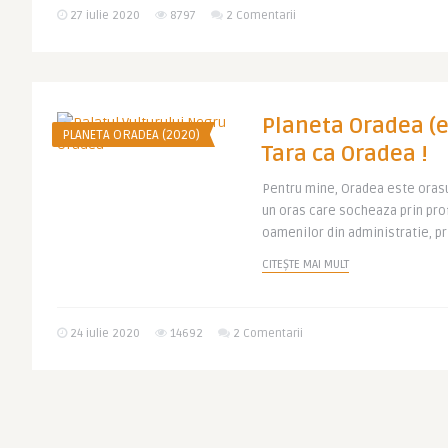
27 iulie 2020
8797
2 Comentarii
Planeta Oradea (ep
PLANETA ORADEA (2020)
Tara ca Oradea !
Pentru mine, Oradea este oras
un oras care socheaza prin prof
oamenilor din administratie, pri
CITEȘTE MAI MULT
24 iulie 2020
14692
2 Comentarii