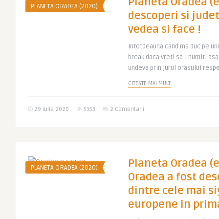
Planeta Oradea (ep
PLANETA ORADEA (2020)
descoperi si judet
vedea si face !
Intotdeauna cand ma duc pe unde
break daca vreti sa-I numiti asa
undeva prin jurul orasului respec
CITEȘTE MAI MULT
29 iulie 2020
5353
2 Comentarii
Planeta Oradea (ep
PLANETA ORADEA (2020)
Oradea a fost de
dintre cele mai si
europene in prim