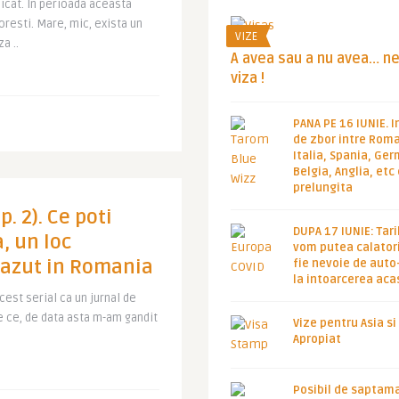
icat. In perioada aceasta
oresti. Mare, mic, exista un
VIZE
a ..
A avea sau a nu avea… n
viza !
PANA PE 16 IUNIE. I
de zbor intre Roma
Italia, Spania, Ge
Belgia, Anglia, etc
prelungita
. 2). Ce poti
DUPA 17 IUNIE: Tari
, un loc
vom putea calatori
azut in Romania
fie nevoie de auto
la intoarcerea aca
acest serial ca un jurnal de
de ce, de data asta m-am gandit
Vize pentru Asia si
Apropiat
Posibil de saptam