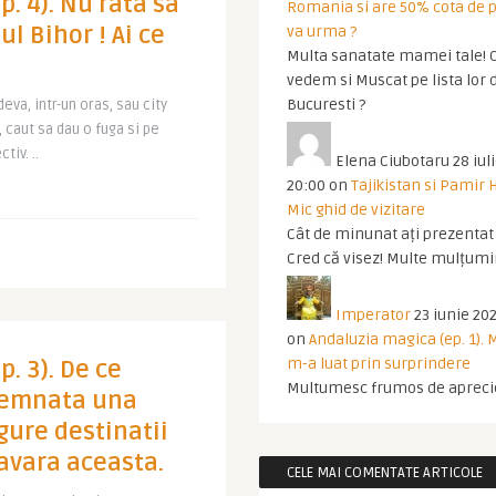
. 4). Nu rata sa
Romania si are 50% cota de p
ul Bihor ! Ai ce
va urma ?
Multa sanatate mamei tale! O
vedem si Muscat pe lista lor 
Bucuresti ?
va, intr-un oras, sau city
, caut sa dau o fuga si pe
tiv. ..
Elena Ciubotaru
28 iul
20:00
on
Tajikistan si Pamir 
Mic ghid de vizitare
Cât de minunat ați prezentat t
Cred că visez! Multe mulțumir
Imperator
23 iunie 202
on
Andaluzia magica (ep. 1).
m-a luat prin surprindere
. 3). De ce
Multumesc frumos de apreci
semnata una
gure destinatii
avara aceasta.
CELE MAI COMENTATE ARTICOLE