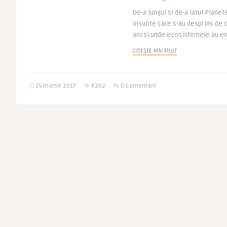
De-a lungul si de-a latul Plane
insulite care s-au desprins de
ani si unde ecosistemele au evo
CITEȘTE MAI MULT
14 martie 2017
8202
0 Comentarii