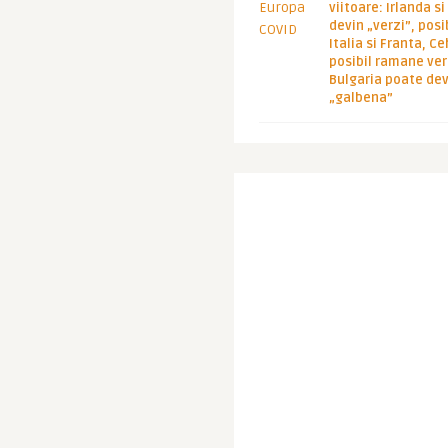
viitoare: Irlanda s
devin „verzi”, posib
Italia si Franta, Ce
posibil ramane ver
Bulgaria poate de
„galbena”