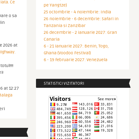
iata. Ce
pe Yangtze)
25 octombrie - 4 noiembrie: India
are o sa
26 noiembrie - 6 decembrie: Safari in
din
Tanzania si Zanzibar
26 decembrie - 2 ianuarie 2027: Gran
Canaria
ie 2026 at
6 - 21 ianuarie 2027: Benin, Togo,
Highway.
Ghana (Voodoo Festival)
6 - 19 februarie 2027: Venezuela
otul!!!!
i!
STATISTICI VIZITATORI
6 at 12:27
 Malaga
eri