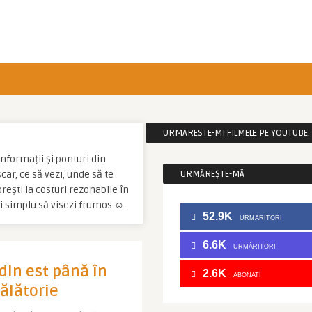
URMARESTE-MI FILMELE PE YOUTUBE. C
informații și ponturi din
ar, ce să vezi, unde să te
URMĂREȘTE-MĂ
orești la costuri rezonabile în
și simplu să visezi frumos ☺.
52.9K
URMARITORI
6.6K
URMĂRITORI
din est până în
2.6K
ABONATI
călătorie