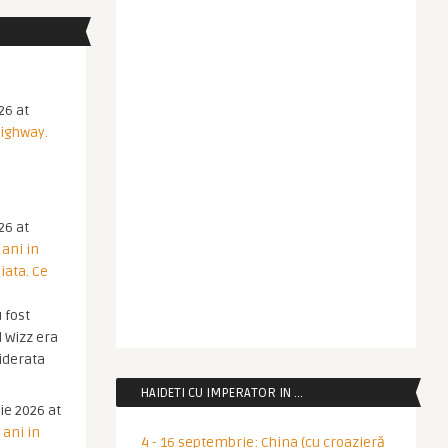
26 at
Highway.
26 at
 ani in
iata. Ce
 fost
 Wizz era
iderata
HAIDETI CU IMPERATOR IN …
ie 2026 at
 ani in
4 - 16 septembrie: China (cu croazieră