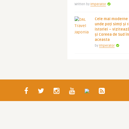
Written by
Imperator
Cele mai moderne ț
unde poți simți și 
istoriei – viziteaz
și Coreea de Sud 
aceasta
by
Imperator