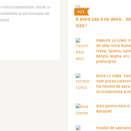
tei exista numeroase insule si
VIZE
 continente acum milioane de
A avea sau a nu avea… n
luat ..
viza !
PANA PE 16 IUNIE. I
de zbor intre Roma
Italia, Spania, Ge
Belgia, Anglia, etc
prelungita
DUPA 17 IUNIE: Tari
vom putea calatori
fie nevoie de auto
la intoarcerea aca
Vize pentru Asia si
Apropiat
Posibil de saptam