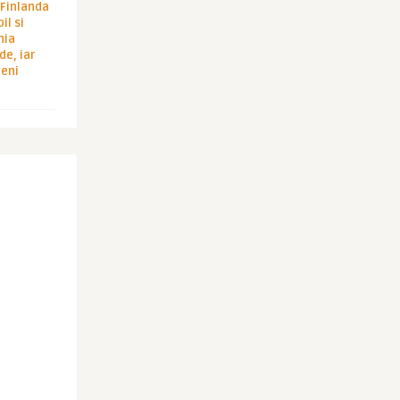
i Finlanda
il si
hia
de, iar
veni