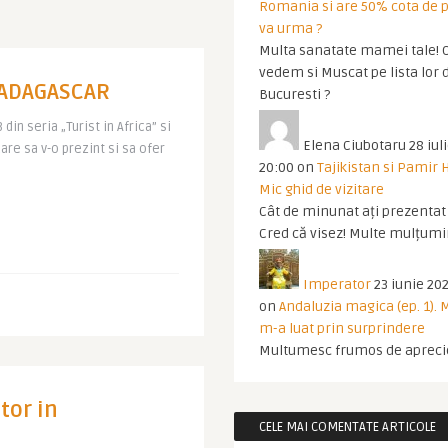
Romania si are 50% cota de p
va urma ?
Multa sanatate mamei tale! O
vedem si Muscat pe lista lor 
 MADAGASCAR
Bucuresti ?
 din seria „Turist in Africa” si
Elena Ciubotaru
28 iul
are sa v-o prezint si sa ofer
20:00
on
Tajikistan si Pamir 
Mic ghid de vizitare
Cât de minunat ați prezentat t
Cred că visez! Multe mulțumir
Imperator
23 iunie 202
on
Andaluzia magica (ep. 1).
m-a luat prin surprindere
Multumesc frumos de apreci
tor in
CELE MAI COMENTATE ARTICOLE