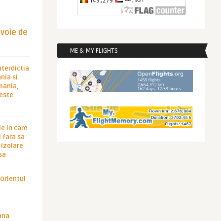
evoie de
ME & MY FLIGHTS
nterdictia
nia si
rmania,
 este
le in care
 fara sa
-izolare
sa
 Orientul
ana