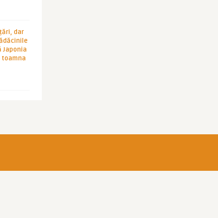
ări, dar
rădăcinile
ă Japonia
în toamna