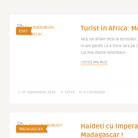
Turist in Africa:
ESKY
Iata, ne aflam deja la episodul 3
m-am gandit ca a treia tara pe c
cat mai multe informatii ..
CITEȘTE MAI MULT
25 septembrie 2018
13703
6 Comentarii
Haideti cu Impera
MADAGASCAR
Madagascar !