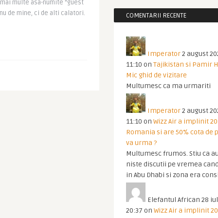
t mai multe asa-numite “guest
nu de mine, ci de alti calatori.
COMENTARII RECENTE
Imperator
2 august 20
11:10
on
Tajikistan si Pamir 
Mic ghid de vizitare
Multumesc ca ma urmariti
Imperator
2 august 20
11:10
on
Wizz Air a implinit 20
Romania si are 50% cota de p
va urma ?
Multumesc frumos. Stiu ca au
niste discutii pe vremea cand
in Abu Dhabi si zona era cons
Elefantul African
28 iul
20:37
on
Wizz Air a implinit 20