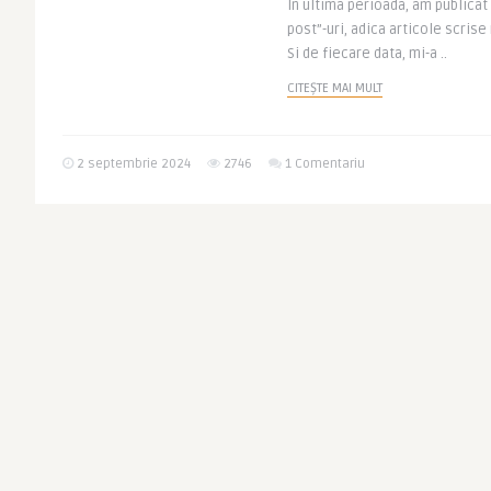
In ultima perioada, am publica
post”-uri, adica articole scrise 
Si de fiecare data, mi-a ..
CITEȘTE MAI MULT
2 septembrie 2024
2746
1 Comentariu