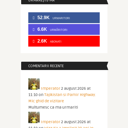
URMĂREȘTE-MĂ
52.9K
URMARITORI
6.6K
URMĂRITORI
2.6K
ABONATI
COMENTARII RECENTE
Imperator
2 august 2026 at
11:10
on
Tajikistan si Pamir Highway.
Mic ghid de vizitare
Multumesc ca ma urmariti
Imperator
2 august 2026 at