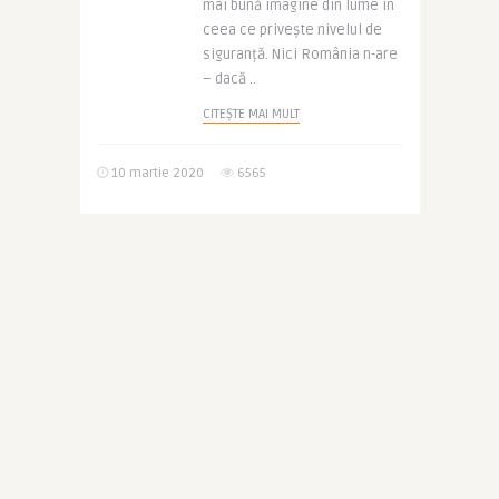
mai bună imagine din lume în
ceea ce privește nivelul de
siguranță. Nici România n-are
– dacă ..
CITEȘTE MAI MULT
10 martie 2020
6565