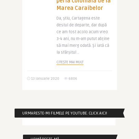
perla colonială de la
Marea Caraibelor
Da, știu, Cartagena este
destul de departe, dar după
ce am fost acolo acum vreo
3-4 ani, nu m-am putut abține
să mai merg odată. Și iată că
la sfârșitul ..
CITEȘTE MAI MULT
13 ianuarie 2020
6806
URMARESTE-MI FILMELE PE YOUTUBE. CLICK AICI!