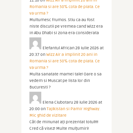
11:10
on
Wizz Air a implinit 20 ani in
Romania si are 50% cota de piata. Ce
va urma ?
Multumesc frumos. Stiu ca au fost
niste discutii pe vremea cand Wizz era
in Abu Dhabi si zona era considerata
Elefantul African
28 iulie 2026 at
20:37
on
Wizz Air a implinit 20 ani in
Romania si are 50% cota de piata. Ce
va urma ?
Multa sanatate mamei tale! Oare o sa
vedem si Muscat pe lista lor din
Bucuresti ?
Elena Ciubotaru
28 iulie 2026 at
20:00
on
Tajikistan si Pamir Highway.
Mic ghid de vizitare
Cât de minunat ați prezentat totul!!!!
Cred că visez! Multe mulțumiri!