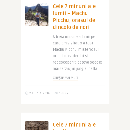
Cele 7 minuni ale
lumii – Machu
Picchu, orasul de
dincolo de nori
A treia minune a lumii pe
care am vizitat-o a fost
Machu Picchu, misteriosul
oras incas pierdut si
redescoperit, cateva secole
mai tarziu, in jungla inalta ..
CITEȘTE MAI MULT
23 iunie 2016
18382
Cele 7 minuni ale