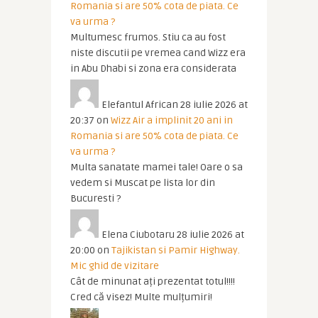
Romania si are 50% cota de piata. Ce
va urma ?
Multumesc frumos. Stiu ca au fost
niste discutii pe vremea cand Wizz era
in Abu Dhabi si zona era considerata
Elefantul African
28 iulie 2026 at
20:37
on
Wizz Air a implinit 20 ani in
Romania si are 50% cota de piata. Ce
va urma ?
Multa sanatate mamei tale! Oare o sa
vedem si Muscat pe lista lor din
Bucuresti ?
Elena Ciubotaru
28 iulie 2026 at
20:00
on
Tajikistan si Pamir Highway.
Mic ghid de vizitare
Cât de minunat ați prezentat totul!!!!
Cred că visez! Multe mulțumiri!