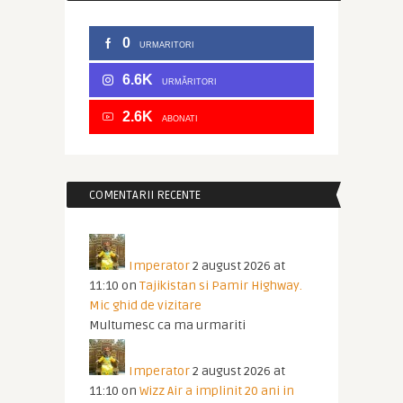
0
URMARITORI
6.6K
URMĂRITORI
2.6K
ABONATI
COMENTARII RECENTE
Imperator
2 august 2026 at
11:10
on
Tajikistan si Pamir Highway.
Mic ghid de vizitare
Multumesc ca ma urmariti
Imperator
2 august 2026 at
11:10
on
Wizz Air a implinit 20 ani in