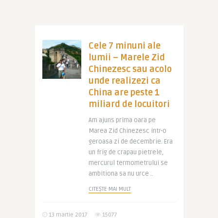
Cele 7 minuni ale
lumii – Marele Zid
Chinezesc sau acolo
unde realizezi ca
China are peste 1
miliard de locuitori
Am ajuns prima oara pe
Marea Zid Chinezesc intr-o
geroasa zi de decembrie. Era
un frig de crapau pietrele,
mercurul termometrului se
ambitiona sa nu urce ..
CITEȘTE MAI MULT
13 martie 2017
15077