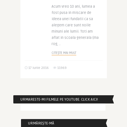
Acum vreo 10 ani, lumea a
fost pusa in miscare de
ideea unei fundatii ca sa
alegem care sunt noile
minuni ale lumii. Toti am
aflat in scoala generala (ma
rog, ..
CITEȘTE MAI MULT
17 iunie 2016
11969
URMARESTE-MI FILMELE PE YOUTUBE. CLICK AICI!
URMĂREȘTE-MĂ