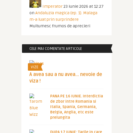
Imperator
23 iunie 2026 at 12:27
on
Andaluzia magica (ep. 1). Malaga
m-a luat prin surprindere
Multumesc frumos de aprecieri
CELE MAI COMENTATE ARTICOLE
VIZE
A avea sau a nu avea… nevoie de
viza !
PANA PE 16 IUNIE. Interdictia
de zbor intre Romania si
Italia, Spania, Germania,
Belgia, Anglia, etc este
prelungita
DUPA 17 IUNIE: Tarile in care