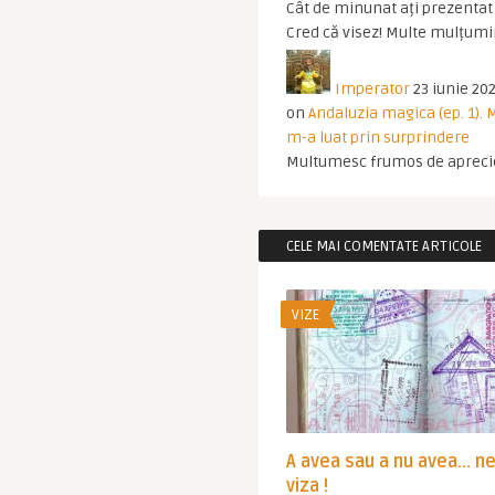
Cât de minunat ați prezentat t
Cred că visez! Multe mulțumir
Imperator
23 iunie 202
on
Andaluzia magica (ep. 1).
m-a luat prin surprindere
Multumesc frumos de apreci
CELE MAI COMENTATE ARTICOLE
VIZE
A avea sau a nu avea… n
viza !