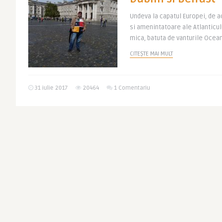
Undeva la capatul Europei, de a
si amenintatoare ale Atlanticulu
mica, batuta de vanturile Oceanu
CITEȘTE MAI MULT
31 iulie 2017
20464
1 Comentariu