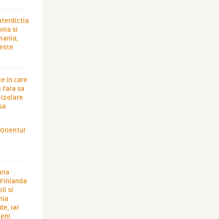
nterdictia
nia si
rmania,
 este
le in care
 fara sa
-izolare
sa
 Orientul
ana
i Finlanda
il si
hia
de, iar
veni