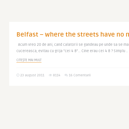
Belfast – where the streets have no
Acum vreo 20 de ani, cand calatorii se gandeau pe unde sa se mai
cucereasca, evitau cu grija “cei 4 B”… Cine erau cei 4 B ? Simplu ..
CITEȘTE MAI MULT
23 august 2011
8114
16 Comentarii