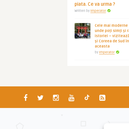
piata. Ce va urma ?
Written by
Imperator
Cele mai moderne ț
unde poți simți și 
istoriei – viziteaz
și Coreea de Sud 
aceasta
by
Imperator