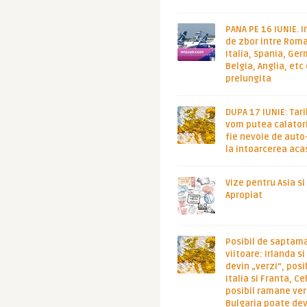
PANA PE 16 IUNIE. I
de zbor intre Roma
Italia, Spania, Ge
Belgia, Anglia, etc
prelungita
DUPA 17 IUNIE: Tari
vom putea calatori
fie nevoie de auto
la intoarcerea aca
Vize pentru Asia si
Apropiat
Posibil de saptam
viitoare: Irlanda s
devin „verzi”, posib
Italia si Franta, Ce
posibil ramane ver
Bulgaria poate de