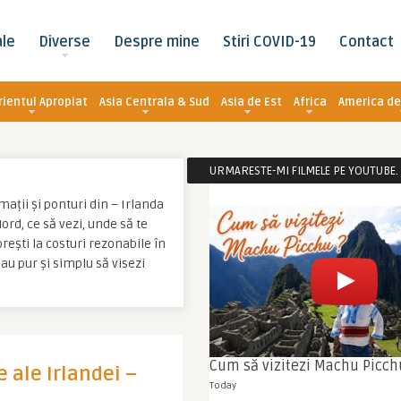
ale
Diverse
Despre mine
Stiri COVID-19
Contact
rientul Apropiat
Asia Centrala & Sud
Asia de Est
Africa
America de
URMARESTE-MI FILMELE PE YOUTUBE. C
mații și ponturi din – Irlanda
ord, ce să vezi, unde să te
orești la costuri rezonabile în
sau pur și simplu să visezi
Cum să vizitezi Machu Picch
 ale Irlandei –
Today