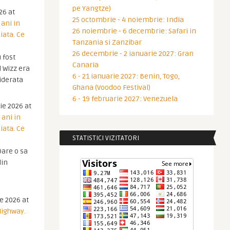
pe Yangtze)
26 at
25 octombrie - 4 noiembrie: India
 ani in
26 noiembrie - 6 decembrie: Safari in
iata. Ce
Tanzania si Zanzibar
26 decembrie - 2 ianuarie 2027: Gran
 fost
Canaria
 Wizz era
6 - 21 ianuarie 2027: Benin, Togo,
iderata
Ghana (Voodoo Festival)
6 - 19 februarie 2027: Venezuela
ie 2026 at
 ani in
iata. Ce
STATISTICI VIZITATORI
are o sa
din
ie 2026 at
Highway.