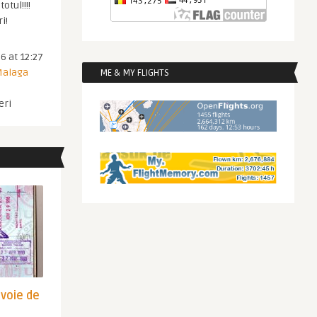
otul!!!!
i!
6 at 12:27
 Malaga
ME & MY FLIGHTS
eri
evoie de