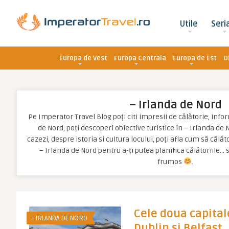
Utile
Seri
Europa de Vest
Europa Centrala
Europa de Est
O
– Irlanda de Nord
Pe Imperator Travel Blog poți citi impresii de călătorie, infor
de Nord, poți descoperi obiective turistice în – Irlanda de N
cazezi, despre istoria si cultura locului, poți afla cum să călăt
– Irlanda de Nord pentru a-ți putea planifica călătoriile… 
frumos
.
Cele doua capitale
- IRLANDA DE NORD
Dublin si Belfast