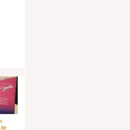
in
 de