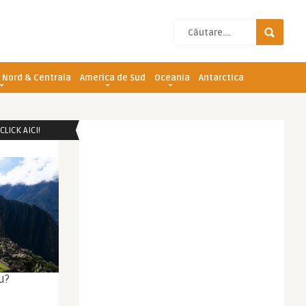
 Nord & Centrala
America de Sud
Oceania
Antarctica
LICK AICI!
u?