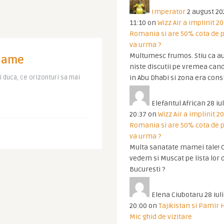
Imperator
2 august 20
11:10
on
Wizz Air a implinit 20
Romania si are 50% cota de p
va urma ?
Multumesc frumos. Stiu ca au
 name
niste discutii pe vremea cand
 duca, ce orizonturi sa mai
in Abu Dhabi si zona era cons
Elefantul African
28 iul
20:37
on
Wizz Air a implinit 20
Romania si are 50% cota de p
va urma ?
Multa sanatate mamei tale! O
vedem si Muscat pe lista lor 
Bucuresti ?
Elena Ciubotaru
28 iul
20:00
on
Tajikistan si Pamir 
Mic ghid de vizitare