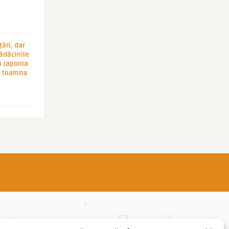
ări, dar
rădăcinile
ă Japonia
în toamna