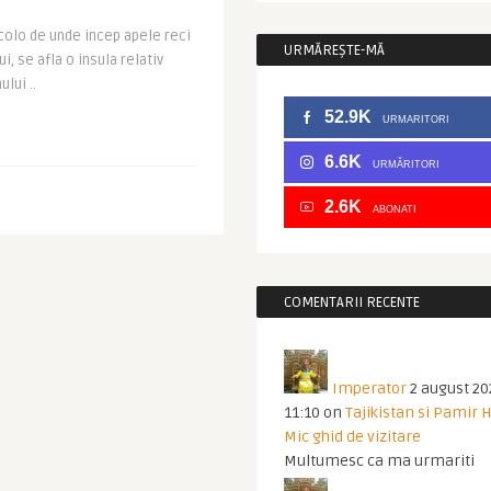
colo de unde incep apele reci
URMĂREȘTE-MĂ
i, se afla o insula relativ
lui ..
52.9K
URMARITORI
6.6K
URMĂRITORI
2.6K
ABONATI
COMENTARII RECENTE
Imperator
2 august 20
11:10
on
Tajikistan si Pamir 
Mic ghid de vizitare
Multumesc ca ma urmariti