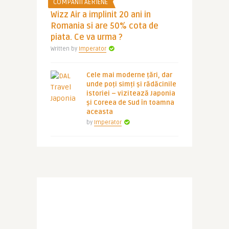
COMPANII AERIENE
Wizz Air a implinit 20 ani in
Romania si are 50% cota de
piata. Ce va urma ?
Written by
Imperator
Cele mai moderne țări, dar
unde poți simți și rădăcinile
istoriei – vizitează Japonia
și Coreea de Sud în toamna
aceasta
by
Imperator