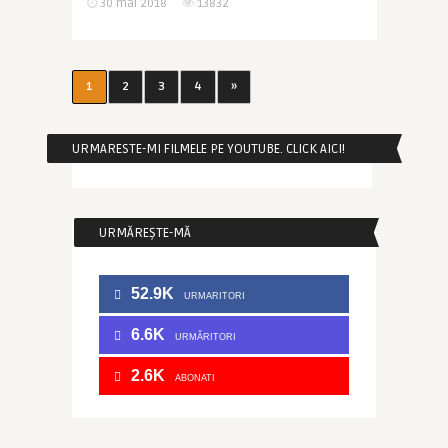
30 mai 2018
13832
1
2
3
4
»
URMARESTE-MI FILMELE PE YOUTUBE. CLICK AICI!
URMĂREȘTE-MĂ
52.9K
URMARITORI
6.6K
URMĂRITORI
2.6K
ABONATI