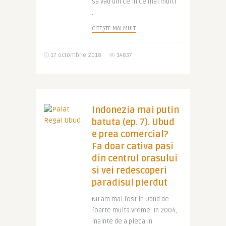
sa vad din ce in ce mai multi
..
CITEȘTE MAI MULT
17 octombrie 2018
14837
Indonezia mai putin
batuta (ep. 7). Ubud
e prea comercial?
Fa doar cativa pasi
din centrul orasului
si vei redescoperi
paradisul pierdut
Nu am mai fost in Ubud de
foarte multa vreme. In 2004,
inainte de a pleca in