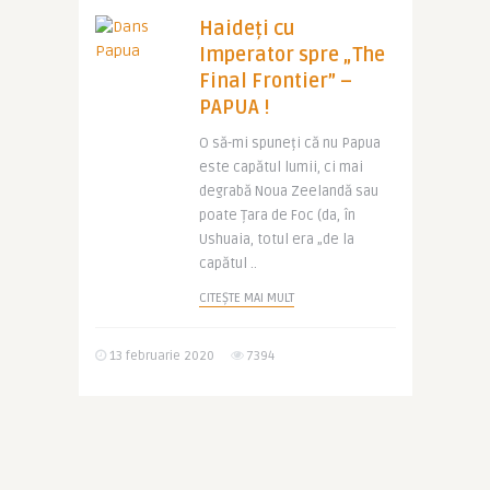
Haideți cu
Imperator spre „The
Final Frontier” –
PAPUA !
O să-mi spuneți că nu Papua
este capătul lumii, ci mai
degrabă Noua Zeelandă sau
poate Țara de Foc (da, în
Ushuaia, totul era „de la
capătul ..
CITEȘTE MAI MULT
13 februarie 2020
7394