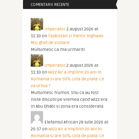
COMENTARII RECENTE
Imperator
2 august 2026 at
11:10
on
Tajikistan si Pamir Highway.
Mic ghid de vizitare
Multumesc ca ma urmariti
Imperator
2 august 2026 at
11:10
on
Wizz Air a implinit 20 ani in
Romania si are 50% cota de piata. Ce
va urma ?
Multumesc frumos. Stiu ca au fost
niste discutii pe vremea cand Wizz era
in Abu Dhabi si zona era considerata
Elefantul African
28 iulie 2026 at
20:37
on
Wizz Air a implinit 20 ani in
Romania si are 50% cota de piata. Ce