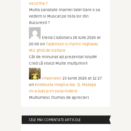
va urma ?
Multa sanatate mamei tale! Oare o sa
vedem si Muscat pe lista lor din
Bucuresti ?
Elena Ciubotaru
28 iulie 2026 at
20:00
on
Tajikistan si Pamir Highway.
Mic ghid de vizitare
Cât de minunat ați prezentat totul!!!!
Cred că visez! Multe mulțumiri!
Imperator
23 iunie 2026 at 12:27
on
Andaluzia magica (ep. 1). Malaga
m-a luat prin surprindere
Multumesc frumos de aprecieri
CELE MAI COMENTATE ARTICOLE