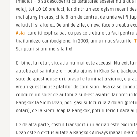
imediat – o sa descoperiti ca asfaltarea soselei nu a dus 
voiaj, tot 10-16 ore faci, iar dintr-un ecologism recent de
mai ajung in oras, ci la 8 km de centru, de unde vei fi jupu
valutisti si altele… De ani de zile, cineva face o treaba ex
Asia
 care iti explica pas cu pas ce trebuie sa faci pentru a
thailandezo-cambodgiene. In 2003, am urmat sfaturile 
T
Scripturi si am mers la fix!
Ei bine, la retur, situatia nu mai este aceeasi. Nu exista n
autobuzul sa intarzie – odata ajuns in Khao San, backpac
sute de guesthouse-uri, orasul e luminat a giorno, e practi
vreun guest house platitor de comision… Asa ca se conduce
conduce un sofer de autobuz sud-est asiatic. Iar preturile 
Bangkok la Siem Reap, poti gasi si locuri la 2 dolari (pretu
dolari), de la Siem Reap la Bangkok, poti fi fericit daca ai 
Pe de alta parte, costul transportului aerian este exorbi
Reap este o exclusivitate a Bangkok Airways (habar n-am d