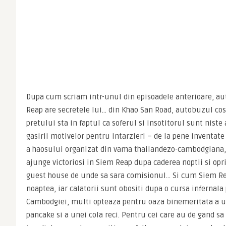
Dupa cum scriam intr-unul din episoadele anterioare, a
Reap are secretele lui… din Khao San Road, autobuzul cost
pretului sta in faptul ca soferul si insotitorul sunt niste 
gasirii motivelor pentru intarzieri – de la pene inventate
a haosului organizat din vama thailandezo-cambodgiana, t
ajunge victoriosi in Siem Reap dupa caderea noptii si opri
guest house de unde sa sara comisionul… Si cum Siem Re
noaptea, iar calatorii sunt obositi dupa o cursa infernala 
Cambodgiei, multi opteaza pentru oaza binemeritata a u
pancake si a unei cola reci. Pentru cei care au de gand sa 