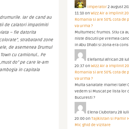
Imperator
2 august 20
11:10
on
Wizz Air a implinit 20
rumurile. Iar de cand au 
Romania si are 50% cota de p
i de calatori impatimiti 
va urma ?
ata – fie datorita 
Multumesc frumos. Stiu ca au
niste discutii pe vremea cand
 „colorate”, strabatand zone 
in Abu Dhabi si zona era cons
e ele, de asemenea Drumul 
e Town cu camionul… Pe 
Elefantul African
28 iul
 „must do” pe care le-am 
20:37
on
Wizz Air a implinit 20
ambogia in capitala 
Romania si are 50% cota de p
va urma ?
Multa sanatate mamei tale! O
vedem si Muscat pe lista lor 
Bucuresti ?
Elena Ciubotaru
28 iul
20:00
on
Tajikistan si Pamir 
Mic ghid de vizitare