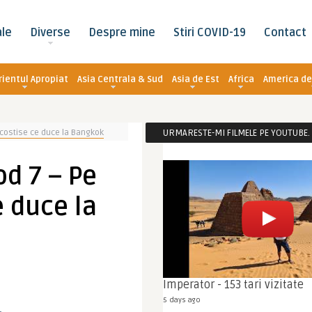
ale
Diverse
Despre mine
Stiri COVID-19
Contact
rientul Apropiat
Asia Centrala & Sud
Asia de Est
Africa
America de
costise ce duce la Bangkok
URMARESTE-MI FILMELE PE YOUTUBE. C
d 7 – Pe
 duce la
Imperator - 153 tari vizitate
5 days ago