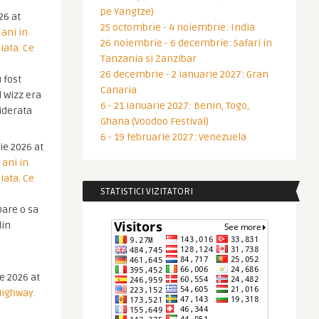
pe Yangtze)
26 at
25 octombrie - 4 noiembrie: India
 ani in
26 noiembrie - 6 decembrie: Safari in
iata. Ce
Tanzania si Zanzibar
26 decembrie - 2 ianuarie 2027: Gran
 fost
Canaria
 Wizz era
6 - 21 ianuarie 2027: Benin, Togo,
iderata
Ghana (Voodoo Festival)
6 - 19 februarie 2027: Venezuela
ie 2026 at
 ani in
iata. Ce
STATISTICI VIZITATORI
are o sa
din
ie 2026 at
Highway.