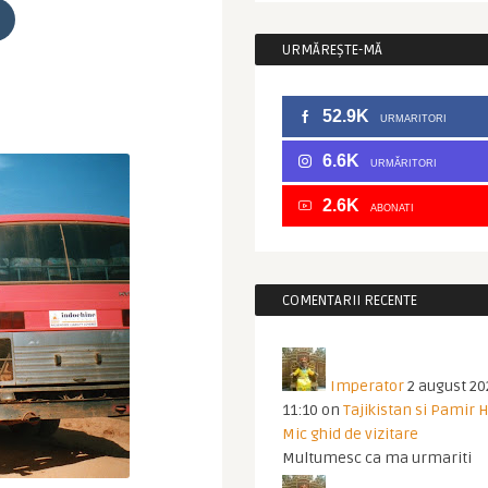
URMĂREȘTE-MĂ
52.9K
URMARITORI
6.6K
URMĂRITORI
2.6K
ABONATI
COMENTARII RECENTE
Imperator
2 august 20
11:10
on
Tajikistan si Pamir 
Mic ghid de vizitare
Multumesc ca ma urmariti