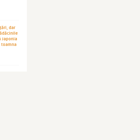
ări, dar
rădăcinile
ă Japonia
în toamna