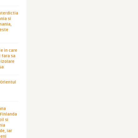
nterdictia
nia si
rmania,
 este
le in care
 fara sa
-izolare
sa
 Orientul
ana
i Finlanda
il si
hia
de, iar
veni