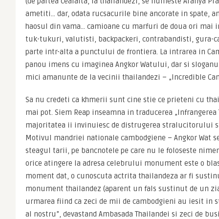
(de partea cealalta, la thailandezi, se numeste Aranya Pr
ametiti… dar, odata rucsacurile bine ancorate in spate, am
haosul din vama… camioane cu marfuri de doua ori mai in
tuk-tukuri, valutisti, backpackeri, contrabandisti, gura-ca
parte intr-alta a punctului de frontiera. La intrarea in C
panou imens cu imaginea Angkor Watului, dar si sloganul 
mici amanunte de la vecinii thailandezi – „Incredible Ca
Sa nu credeti ca khmerii sunt cine stie ce prieteni cu thai
mai pot. Siem Reap inseamna in traducerea „Infrangerea Th
majoritatea ii invinuiesc de distrugerea stralucitorului s
Motivul mandriei nationale cambodgiene – Angkor Wat se 
steagul tarii, pe bancnotele pe care nu le foloseste nimeni,
orice atingere la adresa celebrului monument este o blas
moment dat, o cunoscuta actrita thailandeza ar fi sustinu
monument thailandez (aparent un fals sustinut de un zia
urmarea fiind ca zeci de mii de cambodgieni au iesit in s
al nostru”, devastand Ambasada Thailandei si zeci de busi