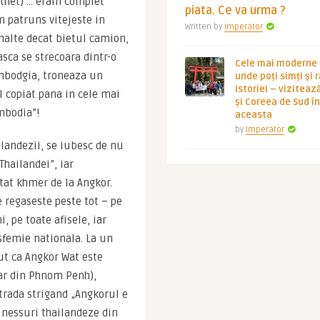
athet) … eram complet 
piata. Ce va urma ?
 patruns vitejeste in 
Written by
Imperator
alte decat bietul camion, 
sca se strecoara dintr-o 
Cele mai moderne ț
ambodgia, troneaza un 
unde poți simți și 
istoriei – viziteaz
copiat pana in cele mai 
și Coreea de Sud 
mbodia”!
aceasta
by
Imperator
landezii, se iubesc de nu 
ailandei”, iar 
tat khmer de la Angkor. 
regaseste peste tot – pe 
 pe toate afisele, iar 
femie nationala. La un 
t ca Angkor Wat este 
r din Phnom Penh), 
trada strigand „Angkorul e 
nessuri thailandeze din 