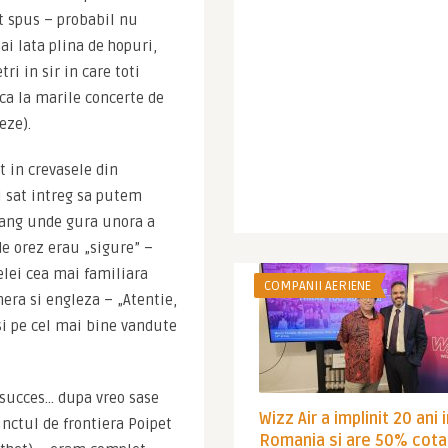
spus – probabil nu 
i lata plina de hopuri, 
i in sir in care toti 
ca la marile concerte de 
eze).
in crevasele din 
 sat intreg sa putem 
ng unde gura unora a 
de orez erau „sigure” – 
lei cea mai familiara 
COMPANII AERIENE
era si engleza – „Atentie, 
i pe cel mai bine vandute 
 succes… dupa vreo sase 
Wizz Air a implinit 20 ani 
ctul de frontiera Poipet 
Romania si are 50% cota