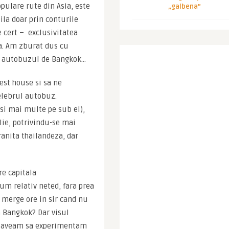
pulare rute din Asia, este 
„galbena”
a doar prin conturile 
 cert –  exclusivitatea 
a. Am zburat dus cu 
cu autobuzul de Bangkok…
est house si sa ne 
elebrul autobuz. 
si mai multe pe sub el), 
lie, potrivindu-se mai 
anita thailandeza, dar 
e capitala 
um relativ neted, fara prea 
merge ore in sir cand nu 
 Bangkok? Dar visul 
i aveam sa experimentam 