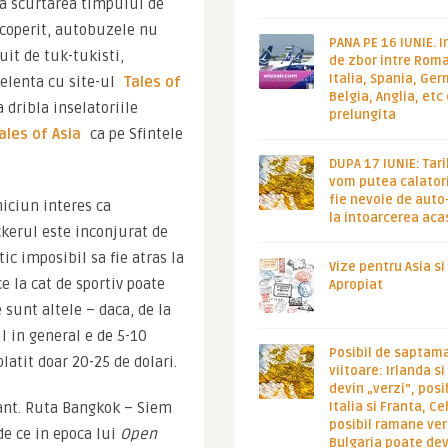
la scurtarea timpului de 
scoperit, autobuzele nu 
PANA PE 16 IUNIE. I
it de tuk-tukisti, 
de zbor intre Roma
Italia, Spania, Ge
celenta cu site-ul 
Tales of 
Belgia, Anglia, etc
 dribla inselatoriile 
prelungita
ales of Asia
 ca pe Sfintele 
DUPA 17 IUNIE: Tari
vom putea calatori
fie nevoie de auto
iciun interes ca 
la intoarcerea aca
kerul este inconjurat de 
c imposibil sa fie atras la 
Vize pentru Asia si
 la cat de sportiv poate 
Apropiat
sunt altele – daca, de la 
l in general e de 5-10 
Posibil de saptam
platit doar 20-25 de dolari.
viitoare: Irlanda s
devin „verzi”, posib
tant. Ruta Bangkok – Siem 
Italia si Franta, Ce
posibil ramane ver
e ce in epoca lui 
Open 
Bulgaria poate de