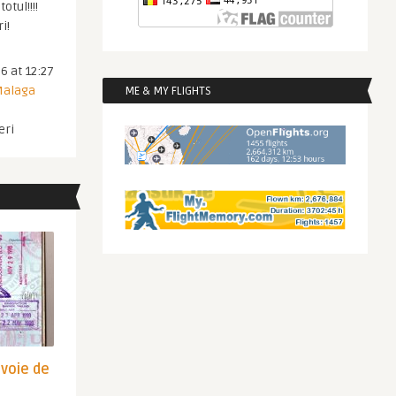
otul!!!!
i!
6 at 12:27
 Malaga
ME & MY FLIGHTS
eri
evoie de