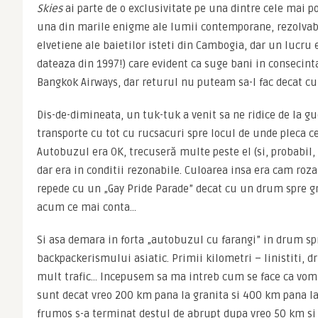
Skies
 ai parte de o exclusivitate pe una dintre cele mai po
una din marile enigme ale lumii contemporane, rezolvabil
elvetiene ale baietilor isteti din Cambogia, dar un lucru e
dateaza din 1997!) care evident ca suge bani in consecint
Bangkok Airways, dar returul nu puteam sa-l fac decat 
Dis-de-dimineata, un tuk-tuk a venit sa ne ridice de la gu
transporte cu tot cu rucsacuri spre locul de unde pleca c
Autobuzul era OK, trecuseră multe peste el (si, probabil, 
dar era in conditii rezonabile. Culoarea insa era cam roza
repede cu un „Gay Pride Parade” decat cu un drum spre gr
acum ce mai conta…
Si asa demara in forta „autobuzul cu farangi” in drum spr
backpackerismului asiatic. Primii kilometri – linistiti, dr
mult trafic… Incepusem sa ma intreb cum se face ca vom 
sunt decat vreo 200 km pana la granita si 400 km pana la
frumos s-a terminat destul de abrupt dupa vreo 50 km s