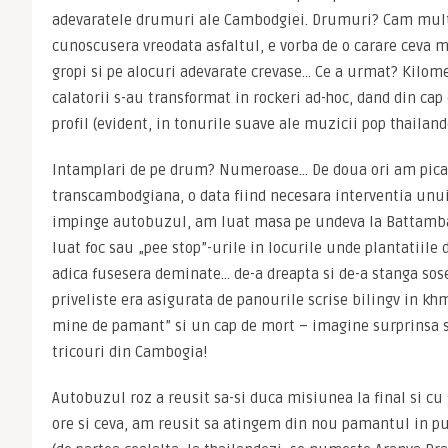
adevaratele drumuri ale Cambodgiei. Drumuri? Cam mult 
cunoscusera vreodata asfaltul, e vorba de o carare ceva ma
gropi si pe alocuri adevarate crevase… Ce a urmat? Kilometr
calatorii s-au transformat in rockeri ad-hoc, dand din cap 
profil (evident, in tonurile suave ale muzicii pop thailand
Intamplari de pe drum? Numeroase… De doua ori am picat 
transcambodgiana, o data fiind necesara interventia unui
impinge autobuzul, am luat masa pe undeva la Battamba
luat foc sau „pee stop”-urile in locurile unde plantatiile 
adica fusesera deminate… de-a dreapta si de-a stanga sose
priveliste era asigurata de panourile scrise bilingv in khm
mine de pamant” si un cap de mort – imagine surprinsa s
tricouri din Cambogia!
Autobuzul roz a reusit sa-si duca misiunea la final si cu
ore si ceva, am reusit sa atingem din nou pamantul in pun