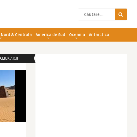
 Nord & Centrala
America de Sud
Oceania
Antarctica
LICK AICI!