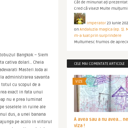
Cât de minunat ați prezentat t
Cred că visez! Multe mulțumir
Imperator
23 iunie 202
on
Andaluzia magica (ep. 1).
m-a luat prin surprindere
Multumesc frumos de apreci
utobuzul Bangkok – Siem 
a cativa dolari… Cheia 
CELE MAI COMENTATE ARTICOLE
adevarati Masteri Joda ai 
 la administrarea savanta 
VIZE
otul cu scopul de a 
rea exact in fata unui 
ap nu e prea luminat 
pe soselele in ruine ale 
nui dus, a unei banana 
A avea sau a nu avea… n
ajunga pe acolo in viitorul 
viza !