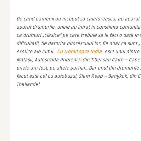
De cand oamenii au inceput sa calatoreasca, au aparut d
aparut drumurile, unele au intrat in constiinta comunitati
ca drumuri „clasice” pe care trebuie sa le faci o data in vi
dificultatii, fie datorita pitorescului lor, fie doar ca sunt
exotice ale lumii. 
Cu trenul spre India
 este unul dintr
Matasii, Autostrada Prieteniei din Tibet sau Cairo – Cap
unele am fost, pe altele partial… Dar unul din drumurile
facut este cel cu autobuzul, Siem Reap – Bangkok, din C
Thailandei