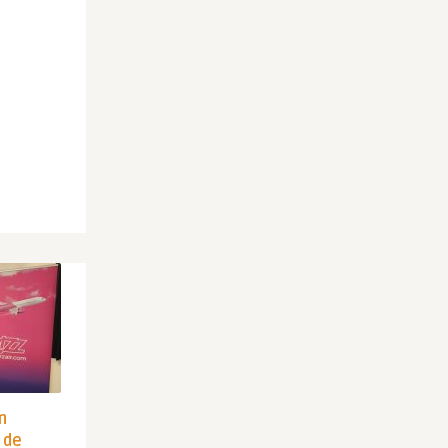
in
 de