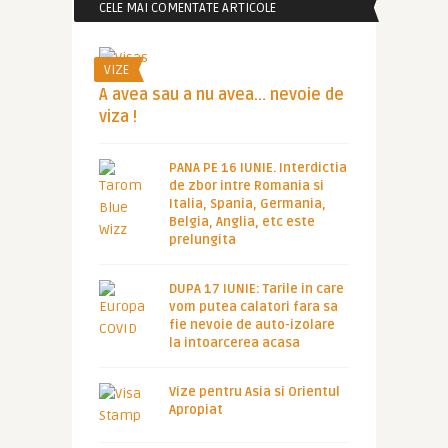
CELE MAI COMENTATE ARTICOLE
VIZE
A avea sau a nu avea… nevoie de
viza !
PANA PE 16 IUNIE. Interdictia
de zbor intre Romania si
Italia, Spania, Germania,
Belgia, Anglia, etc este
prelungita
DUPA 17 IUNIE: Tarile in care
vom putea calatori fara sa
fie nevoie de auto-izolare
la intoarcerea acasa
Vize pentru Asia si Orientul
Apropiat