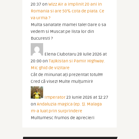
20:37
on
Wizz Air a implinit 20 ani in
Romania si are 50% cota de piata. Ce
va urma ?
Multa sanatate mamei tale! Oare o sa
vedem si Muscat pe lista lor din
Bucuresti ?
Elena Ciubotaru
28 iulie 2026 at
20:00
on
Tajikistan si Pamir Highway.
Mic ghid de vizitare
Cât de minunat ați prezentat totul!!!!
Cred că visez! Multe mulțumiri!
Imperator
23 iunie 2026 at 12:27
on
Andaluzia magica (ep. 1). Malaga
m-a luat prin surprindere
Multumesc frumos de aprecieri