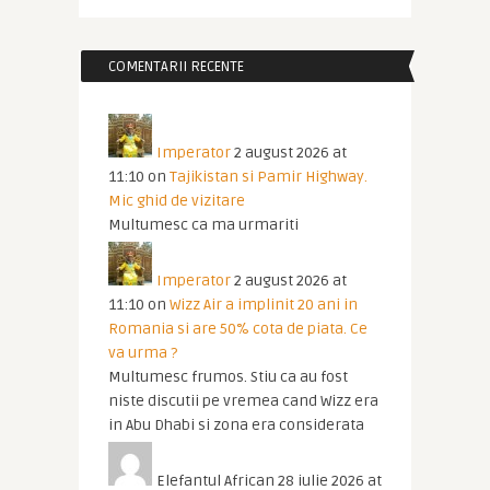
COMENTARII RECENTE
Imperator
2 august 2026 at
11:10
on
Tajikistan si Pamir Highway.
Mic ghid de vizitare
Multumesc ca ma urmariti
Imperator
2 august 2026 at
11:10
on
Wizz Air a implinit 20 ani in
Romania si are 50% cota de piata. Ce
va urma ?
Multumesc frumos. Stiu ca au fost
niste discutii pe vremea cand Wizz era
in Abu Dhabi si zona era considerata
Elefantul African
28 iulie 2026 at