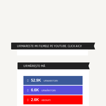
URMARESTE-MI FILMELE PE YOUTUBE. CLICK AICI!
URMĂREȘTE-MĂ
52.9K
URMARITORI
6.6K
URMĂRITORI
2.6K
ABONATI