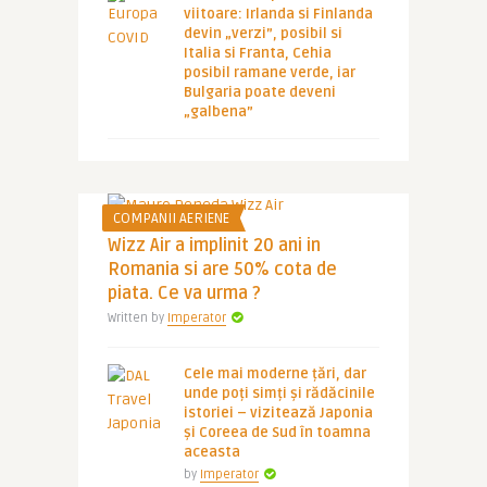
viitoare: Irlanda si Finlanda
devin „verzi”, posibil si
Italia si Franta, Cehia
posibil ramane verde, iar
Bulgaria poate deveni
„galbena”
COMPANII AERIENE
Wizz Air a implinit 20 ani in
Romania si are 50% cota de
piata. Ce va urma ?
Written by
Imperator
Cele mai moderne țări, dar
unde poți simți și rădăcinile
istoriei – vizitează Japonia
și Coreea de Sud în toamna
aceasta
by
Imperator