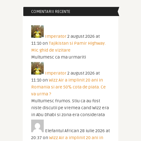
COMENTARII RECENTE
Imperator
2 august 2026 at
11:10
on
Tajikistan si Pamir Highway.
Mic ghid de vizitare
Multumesc ca ma urmariti
Imperator
2 august 2026 at
11:10
on
Wizz Air a implinit 20 ani in
Romania si are 50% cota de piata. Ce
va urma ?
Multumesc frumos. Stiu ca au fost
niste discutii pe vremea cand Wizz era
in Abu Dhabi si zona era considerata
Elefantul African
28 iulie 2026 at
20:37
on
Wizz Air a implinit 20 ani in