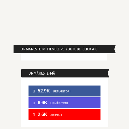
URMARESTE-MI FILMELE PE YOUTUBE. CLICK AICI!
URMĂREȘTE-MĂ
52.9K
URMARITORI
6.6K
URMĂRITORI
2.6K
ABONATI