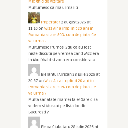
Mic ghid de vizitare
Multumesc ca ma urmariti
Imperator
2 august 2026 at
11:10
on
Wizz Air a implinit 20 ani in
Romania si are 50% cota de piata. Ce
va urma ?
Multumesc frumos. Stiu ca au fost
niste discutii pe vremea cand Wizz era
in Abu Dhabi si zona era considerata
Elefantul African
28 iulie 2026 at
20:37
on
Wizz Air a implinit 20 ani in
Romania si are 50% cota de piata. Ce
va urma ?
Multa sanatate mamei tale! Oare o sa
vedem si Muscat pe lista lor din
Bucuresti ?
Elena Ciubotaru
28 iulie 2026 at