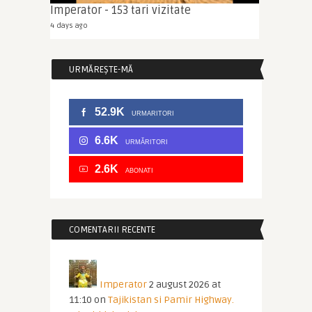
Imperator - 153 tari vizitate
4 days ago
URMĂREȘTE-MĂ
52.9K
URMARITORI
6.6K
URMĂRITORI
2.6K
ABONATI
COMENTARII RECENTE
Imperator
2 august 2026 at
11:10
on
Tajikistan si Pamir Highway.