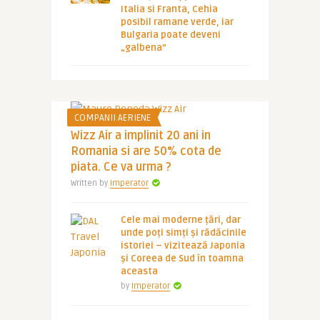
Italia si Franta, Cehia
posibil ramane verde, iar
Bulgaria poate deveni
„galbena”
COMPANII AERIENE
Wizz Air a implinit 20 ani in
Romania si are 50% cota de
piata. Ce va urma ?
Written by
Imperator
Cele mai moderne țări, dar
unde poți simți și rădăcinile
istoriei – vizitează Japonia
și Coreea de Sud în toamna
aceasta
by
Imperator