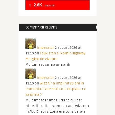
2.6K
ABONATI
COMENTARII RECENTE
Imperator
2 august 2026 at
11:10
on
Tajikistan si Pamir Highway.
Mic ghid de vizitare
Multumesc ca ma urmariti
Imperator
2 august 2026 at
11:10
on
Wizz Air a implinit 20 ani in
Romania si are 50% cota de piata. Ce
va urma ?
Multumesc frumos. Stiu ca au fost
niste discutii pe vremea cand Wizz era
in Abu Dhabi si zona era considerata