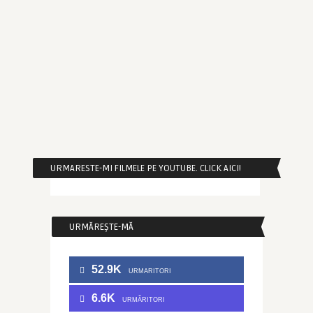
URMARESTE-MI FILMELE PE YOUTUBE. CLICK AICI!
URMĂREȘTE-MĂ
52.9K
URMARITORI
6.6K
URMĂRITORI