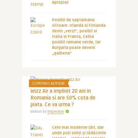
Apropiat
Posibil de saptamana
viitoare: Irlanda si Finlanda
devin „verzi”, posibil si
Italia si Franta, Cehia
posibil ramane verde, iar
Bulgaria poate deveni
„galbena”
COMPANII AERIENE
Wizz Air a implinit 20 ani in
Romania si are 50% cota de
piata. Ce va urma ?
Written by
Imperator
Cele mai moderne țări, dar
unde poți simți și rădăcinile