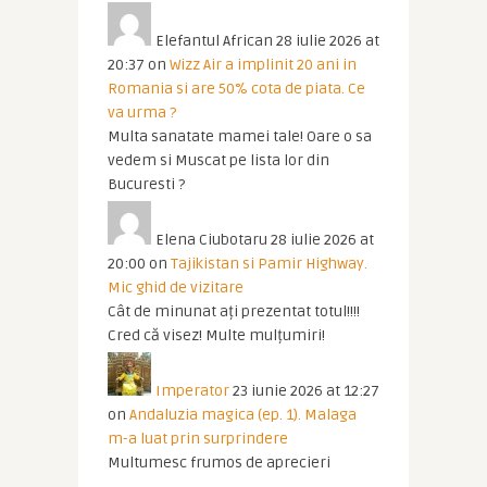
Elefantul African
28 iulie 2026 at
20:37
on
Wizz Air a implinit 20 ani in
Romania si are 50% cota de piata. Ce
va urma ?
Multa sanatate mamei tale! Oare o sa
vedem si Muscat pe lista lor din
Bucuresti ?
Elena Ciubotaru
28 iulie 2026 at
20:00
on
Tajikistan si Pamir Highway.
Mic ghid de vizitare
Cât de minunat ați prezentat totul!!!!
Cred că visez! Multe mulțumiri!
Imperator
23 iunie 2026 at 12:27
on
Andaluzia magica (ep. 1). Malaga
m-a luat prin surprindere
Multumesc frumos de aprecieri