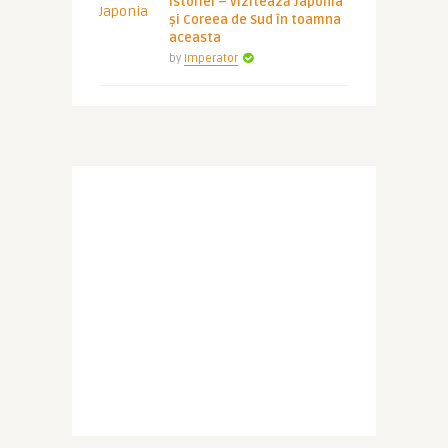
istoriei – vizitează Japonia
și Coreea de Sud în toamna
aceasta
by
Imperator