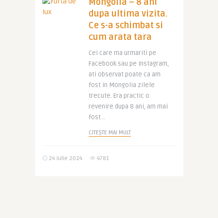
Mongolia – 8 ani
dupa ultima vizita.
Ce s-a schimbat si
cum arata tara
Cei care ma urmariti pe
Facebook sau pe Instagram,
ati observat poate ca am
fost in Mongolia zilele
trecute. Era practic o
revenire dupa 8 ani, am mai
fost ..
CITEȘTE MAI MULT
24 iulie 2024
4781