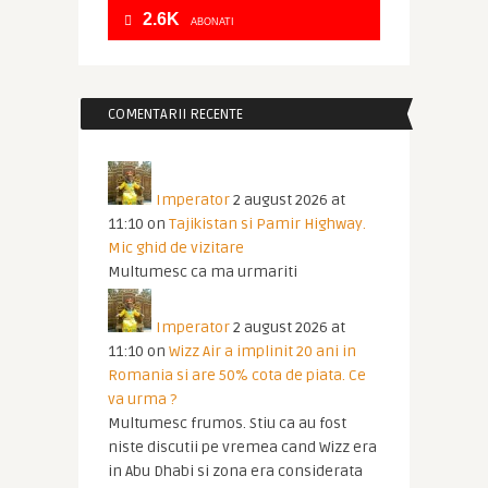
2.6K
ABONATI
COMENTARII RECENTE
Imperator
2 august 2026 at
11:10
on
Tajikistan si Pamir Highway.
Mic ghid de vizitare
Multumesc ca ma urmariti
Imperator
2 august 2026 at
11:10
on
Wizz Air a implinit 20 ani in
Romania si are 50% cota de piata. Ce
va urma ?
Multumesc frumos. Stiu ca au fost
niste discutii pe vremea cand Wizz era
in Abu Dhabi si zona era considerata