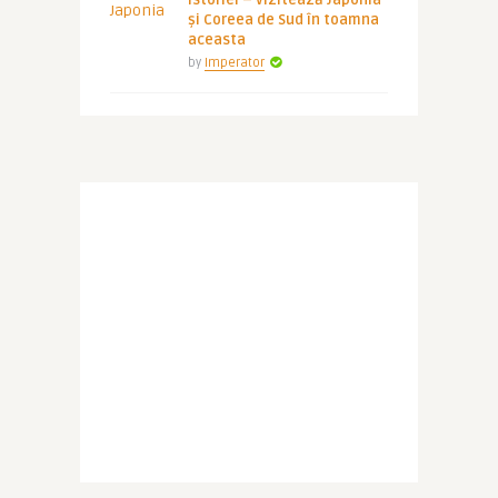
istoriei – vizitează Japonia
și Coreea de Sud în toamna
aceasta
by
Imperator