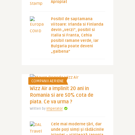
Apropiat
Posibil de saptamana
viitoare: Irlanda si Finlanda
devin „verzi”, posibil si
Italia si Franta, Cehia
posibil ramane verde, iar
Bulgaria poate deveni
„galbena”
COMPANII AERIENE
Wizz Air a implinit 20 ani in
Romania si are 50% cota de
piata. Ce va urma ?
Written by
Imperator
Cele mai moderne țări, dar
unde poți simți și rădăcinile