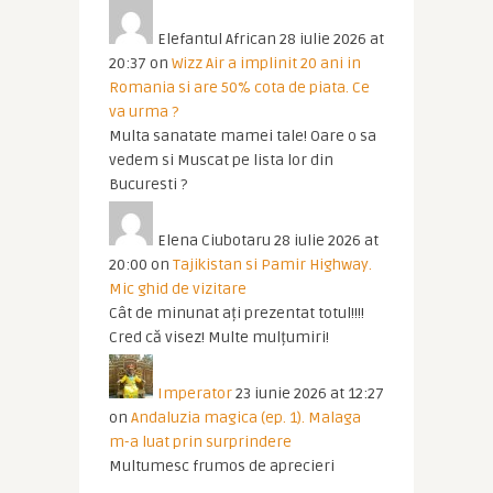
Elefantul African
28 iulie 2026 at
20:37
on
Wizz Air a implinit 20 ani in
Romania si are 50% cota de piata. Ce
va urma ?
Multa sanatate mamei tale! Oare o sa
vedem si Muscat pe lista lor din
Bucuresti ?
Elena Ciubotaru
28 iulie 2026 at
20:00
on
Tajikistan si Pamir Highway.
Mic ghid de vizitare
Cât de minunat ați prezentat totul!!!!
Cred că visez! Multe mulțumiri!
Imperator
23 iunie 2026 at 12:27
on
Andaluzia magica (ep. 1). Malaga
m-a luat prin surprindere
Multumesc frumos de aprecieri