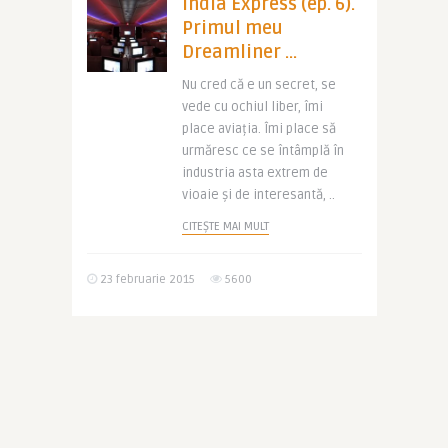
India Express (ep. 6).
Primul meu
Dreamliner …
Nu cred că e un secret, se
vede cu ochiul liber, îmi
place aviația. Îmi place să
urmăresc ce se întâmplă în
industria asta extrem de
vioaie și de interesantă, ..
CITEȘTE MAI MULT
23 februarie 2015
5600