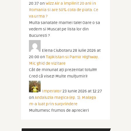
20:37
on
Wizz Air a implinit 20 ani in
Romania si are 50% cota de piata. Ce
va urma ?
Multa sanatate mamei tale! Oare o sa
vedem si Muscat pe lista lor din
Bucuresti ?
Elena Ciubotaru
28 iulie 2026 at
20:00
on
Tajikistan si Pamir Highway.
Mic ghid de vizitare
Cât de minunat ați prezentat totul!!!!
Cred că visez! Multe mulțumiri!
Imperator
23 iunie 2026 at 12:27
on
Andaluzia magica (ep. 1). Malaga
m-a luat prin surprindere
Multumesc frumos de aprecieri