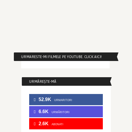
URMARESTE-MI FILMELE PE YOUTUBE. CLICK AICI!
URMĂREȘTE-MĂ
52.9K
URMARITORI
6.6K
URMĂRITORI
2.6K
ABONATI