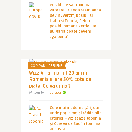
Posibil de saptamana
viitoare: Irlanda si Finlanda
devin „verzi”, posibil si
Italia si Franta, Cehia
posibil ramane verde, iar
Bulgaria poate deveni
„galbena”
COMPANII AERIENE
Wizz Air a implinit 20 ani in
Romania si are 50% cota de
piata. Ce va urma ?
Written by
Imperator
Cele mai moderne țări, dar
unde poți simți și rădăcinile
istoriei – vizitează Japonia
și Coreea de Sud în toamna
aceasta