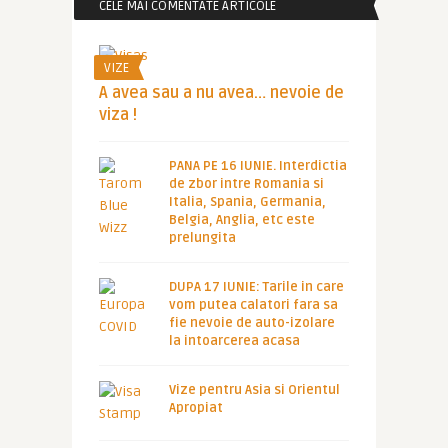
CELE MAI COMENTATE ARTICOLE
VIZE
A avea sau a nu avea… nevoie de
viza !
PANA PE 16 IUNIE. Interdictia
de zbor intre Romania si
Italia, Spania, Germania,
Belgia, Anglia, etc este
prelungita
DUPA 17 IUNIE: Tarile in care
vom putea calatori fara sa
fie nevoie de auto-izolare
la intoarcerea acasa
Vize pentru Asia si Orientul
Apropiat