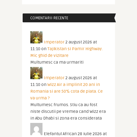
COMENTARII RECENTE
Imperator
2 august 2026 at
11:10
on
Tajikistan si Pamir Highway.
Mic ghid de vizitare
Multumesc ca ma urmariti
Imperator
2 august 2026 at
11:10
on
Wizz Air a implinit 20 ani in
Romania si are 50% cota de piata. Ce
va urma ?
Multumesc frumos. Stiu ca au fost
niste discutii pe vremea cand Wizz era
in Abu Dhabi si zona era considerata
Elefantul African
28 iulie 2026 at