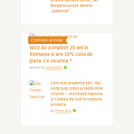
posibil ramane verde, iar
Bulgaria poate deveni
„galbena”
COMPANII AERIENE
Wizz Air a implinit 20 ani in
Romania si are 50% cota de
piata. Ce va urma ?
Written by
Imperator
Cele mai moderne țări, dar
unde poți simți și rădăcinile
istoriei – vizitează Japonia
și Coreea de Sud în toamna
aceasta
by
Imperator