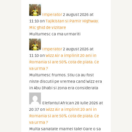
Imperator
2 august 2026 at
11:10
on
Tajikistan si Pamir Highway.
Mic ghid de vizitare
Multumesc ca ma urmariti
Imperator
2 august 2026 at
11:10
on
Wizz Air a implinit 20 ani in
Romania si are 50% cota de piata. Ce
va urma ?
Multumesc frumos. Stiu ca au fost
niste discutii pe vremea cand Wizz era
in Abu Dhabi si zona era considerata
Elefantul African
28 iulie 2026 at
20:37
on
Wizz Air a implinit 20 ani in
Romania si are 50% cota de piata. Ce
va urma ?
Multa sanatate mamei tale! Oare o sa