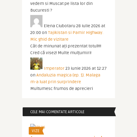
vedem si Muscat pe lista lor din
Bucuresti ?
Elena Ciubotaru
28 iulie 2026 at
20:00
on
Tajikistan si Pamir Highway.
Mic ghid de vizitare
Cât de minunat ați prezentat totul!!!!
Cred că visez! Multe mulțumiri!
Imperator
23 iunie 2026 at 12:27
on
Andaluzia magica (ep. 1). Malaga
m-a luat prin surprindere
Multumesc frumos de aprecieri
CELE MAI COMENTATE ARTICOLE
VIZE