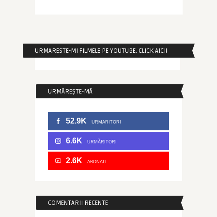
URMARESTE-MI FILMELE PE YOUTUBE. CLICK AICI!
URMĂREȘTE-MĂ
52.9K
URMARITORI
6.6K
URMĂRITORI
2.6K
ABONATI
COMENTARII RECENTE