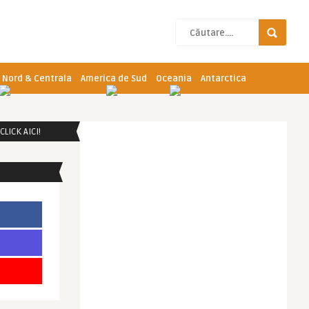
 Nord & Centrala
America de Sud
Oceania
Antarctica
LICK AICI!