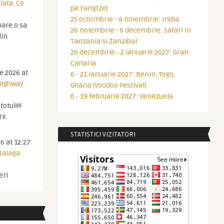
iata. Ce
pe Yangtze)
25 octombrie - 4 noiembrie: India
are o sa
26 noiembrie - 6 decembrie: Safari in
din
Tanzania si Zanzibar
26 decembrie - 2 ianuarie 2027: Gran
Canaria
ie 2026 at
6 - 21 ianuarie 2027: Benin, Togo,
Highway.
Ghana (Voodoo Festival)
6 - 19 februarie 2027: Venezuela
otul!!!!
i!
STATISTICI VIZITATORI
6 at 12:27
 Malaga
eri