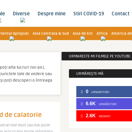
ale
Diverse
Despre mine
Stiri COVID-19
Contact
rientul Apropiat
Asia Centrala & Sud
Asia de Est
Africa
America de
URMARESTE-MI FILMELE PE YOUTUBE. C
ți afla lucruri noi aici,
u punctele tale de vedere sau
URMĂREȘTE-MĂ
și poți descoperi o întreaga
0
URMARITORI
6.6K
URMĂRITORI
d de calatorie
2.6K
ABONATI
i serial mai mult sau mai putin
un articol mai multe informatii