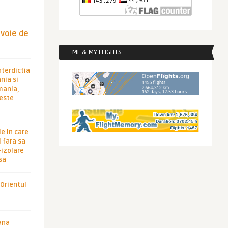
evoie de
ME & MY FLIGHTS
nterdictia
nia si
rmania,
 este
le in care
 fara sa
-izolare
sa
 Orientul
ana