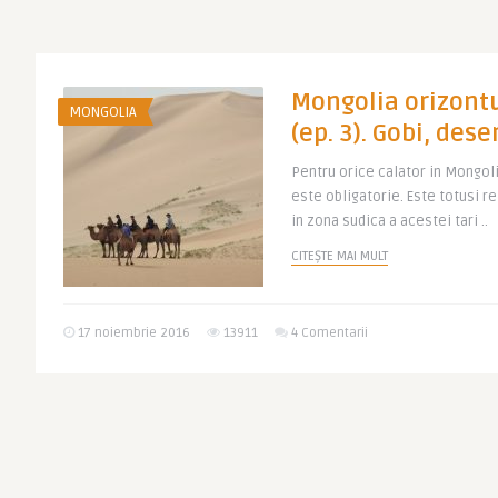
Mongolia orizontu
MONGOLIA
(ep. 3). Gobi, dese
Pentru orice calator in Mongoli
este obligatorie. Este totusi re
in zona sudica a acestei tari ..
CITEȘTE MAI MULT
17 noiembrie 2016
13911
4 Comentarii