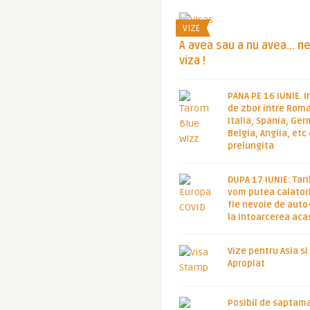
VIZE
A avea sau a nu avea… n
viza !
PANA PE 16 IUNIE. I
de zbor intre Roma
Italia, Spania, Ge
Belgia, Anglia, etc
prelungita
DUPA 17 IUNIE: Tari
vom putea calatori
fie nevoie de auto
la intoarcerea aca
Vize pentru Asia si
Apropiat
Posibil de saptam