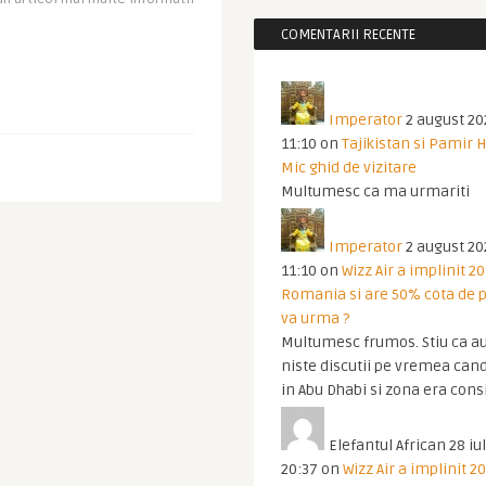
COMENTARII RECENTE
Imperator
2 august 20
11:10
on
Tajikistan si Pamir 
Mic ghid de vizitare
Multumesc ca ma urmariti
Imperator
2 august 20
11:10
on
Wizz Air a implinit 20
Romania si are 50% cota de p
va urma ?
Multumesc frumos. Stiu ca au
niste discutii pe vremea cand
in Abu Dhabi si zona era cons
Elefantul African
28 iul
20:37
on
Wizz Air a implinit 20