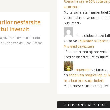
Romania si are 50% cota de p
va urma ?
Multa sanatate mamei tale! O
vedem si Muscat pe lista lor 
rilor nesfarsite
Bucuresti ?
rtul inverzit
Elena Ciubotaru
28 iul
a, vizitarea desertului Gobi
20:00
on
Tajikistan si Pamir 
lativ departe de Ulaan Bataar,
Mic ghid de vizitare
Cât de minunat ați prezentat t
Cred că visez! Multe mulțumir
Imperator
23 iunie 202
on
Andaluzia magica (ep. 1).
m-a luat prin surprindere
Multumesc frumos de apreci
CELE MAI COMENTATE ARTICOLE