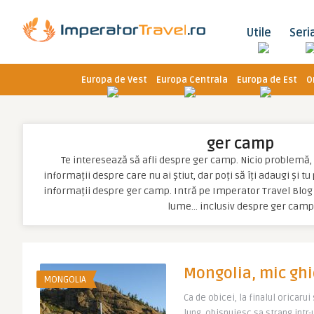
Utile
Seri
Europa de Vest
Europa Centrala
Europa de Est
O
ger camp
Te interesează să afli despre ger camp. Nicio problemă, po
informații despre care nu ai știut, dar poți să îți adaugi și t
informații despre ger camp. Intră pe Imperator Travel Blog 
lume… inclusiv despre ger camp
Mongolia, mic ghi
MONGOLIA
Ca de obicei, la finalul oricaru
lung, obisnuiesc sa strang intr-