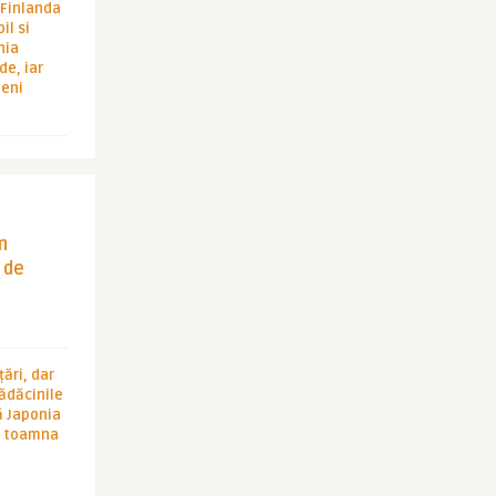
i Finlanda
il si
hia
de, iar
veni
in
 de
ări, dar
rădăcinile
ă Japonia
în toamna