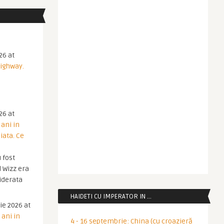
26 at
Highway.
26 at
 ani in
iata. Ce
 fost
 Wizz era
iderata
HAIDETI CU IMPERATOR IN …
ie 2026 at
 ani in
4 - 16 septembrie: China (cu croazieră