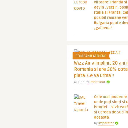
viitoare: Irlanda s
devin „verzi”, posib
Italia si Franta, Ce
posibil ramane ver
Bulgaria poate de
„galbena”
COMPANII AERIENE
Wizz Air a implinit 20 ani 
Romania si are 50% cota
piata. Ce va urma ?
Written by
Imperator
Cele mai moderne ț
unde poți simți și 
istoriei – viziteaz
și Coreea de Sud 
aceasta
by
Imperator