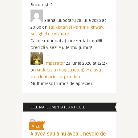
Bucuresti ?
Elena Ciubotaru
28 iulie 2026 at
20:00
on
Tajikistan si Pamir Highway.
Mic ghid de vizitare
Cât de minunat ați prezentat totul!!!!
Cred că visez! Multe mulțumiri!
Imperator
23 iunie 2026 at 12:27
on
Andaluzia magica (ep. 1). Malaga
m-a luat prin surprindere
Multumesc frumos de aprecieri
CELE MAI COMENTATE ARTICOLE
VIZE
A avea sau a nu avea… nevoie de