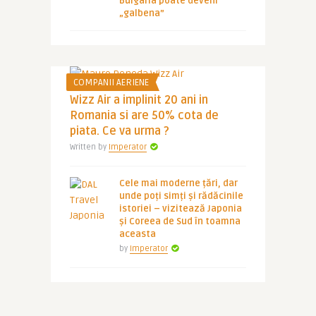
Bulgaria poate deveni
„galbena”
COMPANII AERIENE
Wizz Air a implinit 20 ani in
Romania si are 50% cota de
piata. Ce va urma ?
Written by
Imperator
Cele mai moderne țări, dar
unde poți simți și rădăcinile
istoriei – vizitează Japonia
și Coreea de Sud în toamna
aceasta
by
Imperator