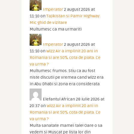
Imperator
2 august 2026 at
11:10
on
Tajikistan si Pamir Highway.
Mic ghid de vizitare
Multumesc ca ma urmariti
Imperator
2 august 2026 at
11:10
on
Wizz Air a implinit 20 ani in
Romania si are 50% cota de piata. Ce
va urma ?
Multumesc frumos. Stiu ca au fost
niste discutii pe vremea cand Wizz era
in Abu Dhabi si zona era considerata
Elefantul African
28 iulie 2026 at
20:37
on
Wizz Air a implinit 20 ani in
Romania si are 50% cota de piata. Ce
va urma ?
Multa sanatate mamei tale! Oare o sa
vedem si Muscat pe lista lor din