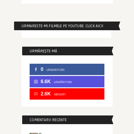
URMARESTE-MI FILMELE PE YOUTUBE. CLICK AICI!
URMĂREȘTE-MĂ
0
URMARITORI
6.6K
URMĂRITORI
2.6K
ABONATI
COMENTARII RECENTE