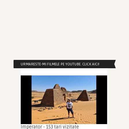
URMARESTE-MI FILMELE PE YOUTUBE. CLICK AICI!
Imperator - 153 tari vizitate