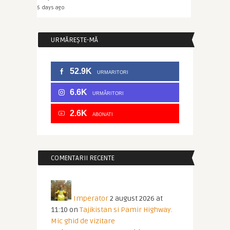
5 days ago
URMĂREȘTE-MĂ
52.9K
URMARITORI
6.6K
URMĂRITORI
2.6K
ABONATI
COMENTARII RECENTE
Imperator
2 august 2026 at
11:10
on
Tajikistan si Pamir Highway.
Mic ghid de vizitare