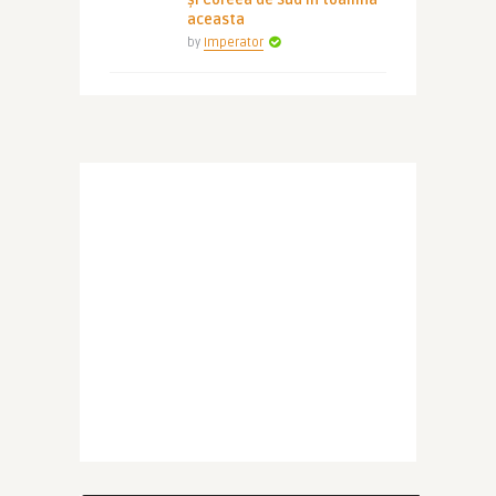
și Coreea de Sud în toamna
aceasta
by
Imperator