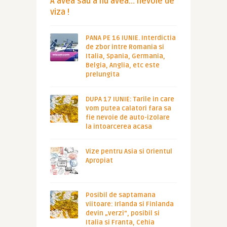
A avea sau a nu avea… nevoie de
viza !
PANA PE 16 IUNIE. Interdictia
de zbor intre Romania si
Italia, Spania, Germania,
Belgia, Anglia, etc este
prelungita
DUPA 17 IUNIE: Tarile in care
vom putea calatori fara sa
fie nevoie de auto-izolare
la intoarcerea acasa
Vize pentru Asia si Orientul
Apropiat
Posibil de saptamana
viitoare: Irlanda si Finlanda
devin „verzi”, posibil si
Italia si Franta, Cehia