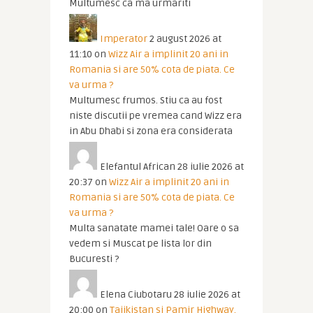
Multumesc ca ma urmariti
Imperator
2 august 2026 at
11:10
on
Wizz Air a implinit 20 ani in
Romania si are 50% cota de piata. Ce
va urma ?
Multumesc frumos. Stiu ca au fost
niste discutii pe vremea cand Wizz era
in Abu Dhabi si zona era considerata
Elefantul African
28 iulie 2026 at
20:37
on
Wizz Air a implinit 20 ani in
Romania si are 50% cota de piata. Ce
va urma ?
Multa sanatate mamei tale! Oare o sa
vedem si Muscat pe lista lor din
Bucuresti ?
Elena Ciubotaru
28 iulie 2026 at
20:00
on
Tajikistan si Pamir Highway.