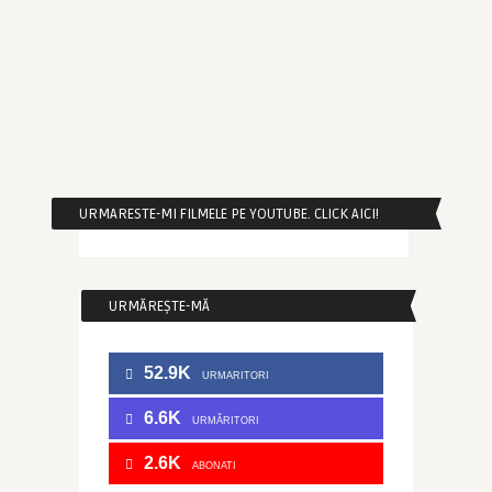
URMARESTE-MI FILMELE PE YOUTUBE. CLICK AICI!
URMĂREȘTE-MĂ
52.9K
URMARITORI
6.6K
URMĂRITORI
2.6K
ABONATI