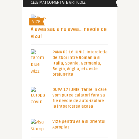
CELE MAI COMENTATE ARTICOLE
VIZE
A avea sau a nu avea… nevoie de
viza !
PANA PE 16 IUNIE. Interdictia
de zbor intre Romania si
Italia, Spania, Germania,
Belgia, Anglia, etc este
prelungita
DUPA 17 IUNIE: Tarile in care
vom putea calatori fara sa
fie nevoie de auto-izolare
la intoarcerea acasa
Vize pentru Asia si Orientul
Apropiat