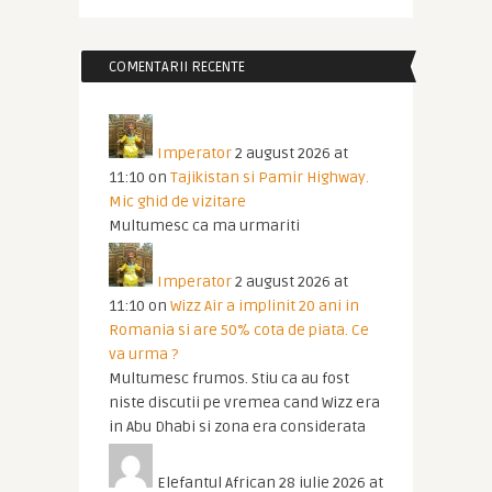
COMENTARII RECENTE
Imperator
2 august 2026 at
11:10
on
Tajikistan si Pamir Highway.
Mic ghid de vizitare
Multumesc ca ma urmariti
Imperator
2 august 2026 at
11:10
on
Wizz Air a implinit 20 ani in
Romania si are 50% cota de piata. Ce
va urma ?
Multumesc frumos. Stiu ca au fost
niste discutii pe vremea cand Wizz era
in Abu Dhabi si zona era considerata
Elefantul African
28 iulie 2026 at