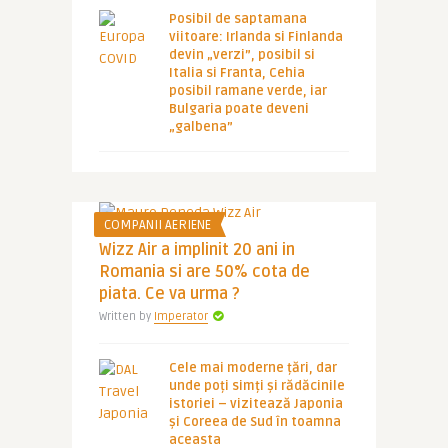
Posibil de saptamana
viitoare: Irlanda si Finlanda
devin „verzi”, posibil si
Italia si Franta, Cehia
posibil ramane verde, iar
Bulgaria poate deveni
„galbena”
COMPANII AERIENE
Wizz Air a implinit 20 ani in
Romania si are 50% cota de
piata. Ce va urma ?
Written by
Imperator
Cele mai moderne țări, dar
unde poți simți și rădăcinile
istoriei – vizitează Japonia
și Coreea de Sud în toamna
aceasta