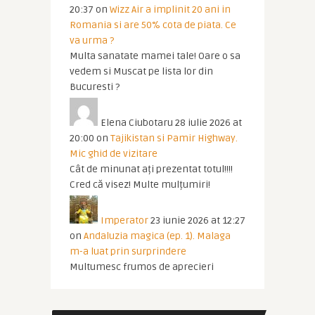
20:37
on
Wizz Air a implinit 20 ani in
Romania si are 50% cota de piata. Ce
va urma ?
Multa sanatate mamei tale! Oare o sa
vedem si Muscat pe lista lor din
Bucuresti ?
Elena Ciubotaru
28 iulie 2026 at
20:00
on
Tajikistan si Pamir Highway.
Mic ghid de vizitare
Cât de minunat ați prezentat totul!!!!
Cred că visez! Multe mulțumiri!
Imperator
23 iunie 2026 at 12:27
on
Andaluzia magica (ep. 1). Malaga
m-a luat prin surprindere
Multumesc frumos de aprecieri