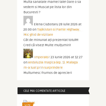
Multa sanatate mamei tale! Oare o sa
vedem si Muscat pe lista lor din
Bucuresti ?
Elena Ciubotaru
28 iulie 2026 at
20:00
on
Tajikistan si Pamir Highway.
Mic ghid de vizitare
Cât de minunat ați prezentat totul!!!!
Cred că visez! Multe mulțumiri!
Imperator
23 iunie 2026 at 12:27
on
Andaluzia magica (ep. 1). Malaga
m-a luat prin surprindere
Multumesc frumos de aprecieri
CELE MAI COMENTATE ARTICOLE
VIZE