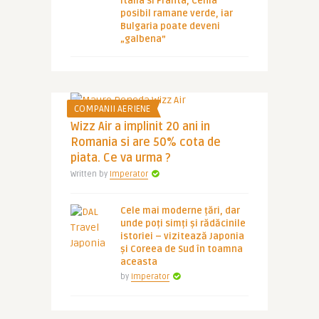
Italia si Franta, Cehia
posibil ramane verde, iar
Bulgaria poate deveni
„galbena”
COMPANII AERIENE
Wizz Air a implinit 20 ani in
Romania si are 50% cota de
piata. Ce va urma ?
Written by
Imperator
Cele mai moderne țări, dar
unde poți simți și rădăcinile
istoriei – vizitează Japonia
și Coreea de Sud în toamna
aceasta
by
Imperator