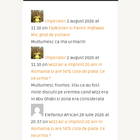
Imperator
2 august 2026 at
11:10
on
Tajikistan si Pamir Highway.
Mic ghid de vizitare
Multumesc ca ma urmariti
Imperator
2 august 2026 at
11:10
on
Wizz Air a implinit 20 ani in
Romania si are 50% cota de piata. Ce
va urma ?
Multumesc frumos. Stiu ca au fost
niste discutii pe vremea cand Wizz era
in Abu Dhabi si zona era considerata
Elefantul African
28 iulie 2026 at
20:37
on
Wizz Air a implinit 20 ani in
Romania si are 50% cota de piata. Ce
va urma ?