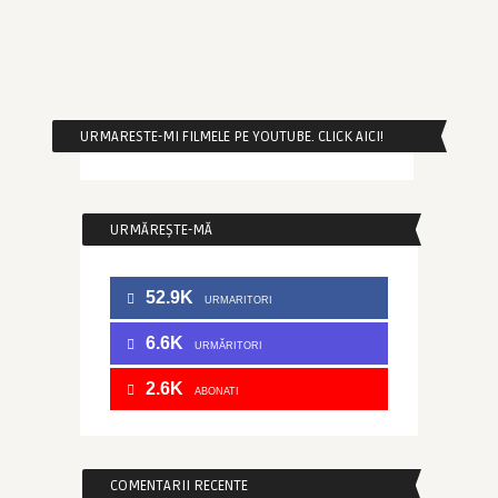
URMARESTE-MI FILMELE PE YOUTUBE. CLICK AICI!
URMĂREȘTE-MĂ
52.9K
URMARITORI
6.6K
URMĂRITORI
2.6K
ABONATI
COMENTARII RECENTE