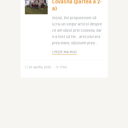
Covasna (partea a 2-
a)
Inițial, îmi propusesem să
scriu un singur articol despre
ce am văzut prin Covasna, dar
n-a fost să fie… articolul era
prea mare, văzusem prea ..
CITEȘTE MAI MULT
10 aprilie 2015
7763