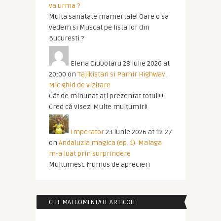
va urma ?
Multa sanatate mamei tale! Oare o sa
vedem si Muscat pe lista lor din
Bucuresti ?
Elena Ciubotaru
28 iulie 2026 at
20:00
on
Tajikistan si Pamir Highway.
Mic ghid de vizitare
Cât de minunat ați prezentat totul!!!!
Cred că visez! Multe mulțumiri!
Imperator
23 iunie 2026 at 12:27
on
Andaluzia magica (ep. 1). Malaga
m-a luat prin surprindere
Multumesc frumos de aprecieri
CELE MAI COMENTATE ARTICOLE