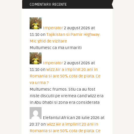
COMENTARII RECENTE
Imperator
2 august 2026 at
11:10
on
Tajikistan si Pamir Highway.
Mic ghid de vizitare
Multumesc ca ma urmariti
Imperator
2 august 2026 at
11:10
on
Wizz Air a implinit 20 ani in
Romania si are 50% cota de piata. Ce
va urma ?
Multumesc frumos. Stiu ca au fost
niste discutii pe vremea cand Wizz era
in Abu Dhabi si zona era considerata
Elefantul African
28 iulie 2026 at
20:37
on
Wizz Air a implinit 20 ani in
Romania si are 50% cota de piata. Ce