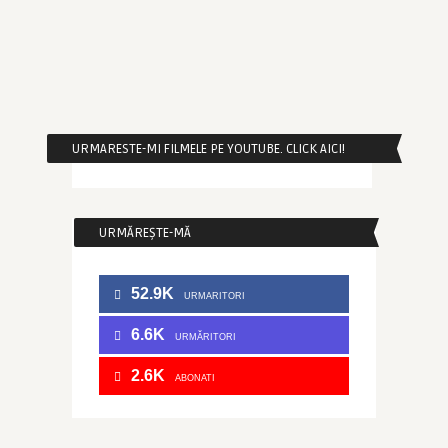
URMARESTE-MI FILMELE PE YOUTUBE. CLICK AICI!
URMĂREȘTE-MĂ
52.9K
URMARITORI
6.6K
URMĂRITORI
2.6K
ABONATI