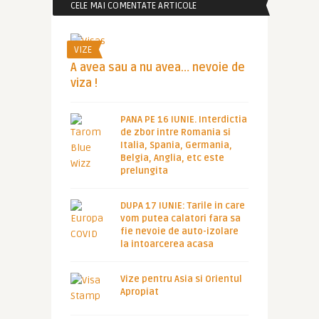
CELE MAI COMENTATE ARTICOLE
VIZE
A avea sau a nu avea… nevoie de
viza !
PANA PE 16 IUNIE. Interdictia
de zbor intre Romania si
Italia, Spania, Germania,
Belgia, Anglia, etc este
prelungita
DUPA 17 IUNIE: Tarile in care
vom putea calatori fara sa
fie nevoie de auto-izolare
la intoarcerea acasa
Vize pentru Asia si Orientul
Apropiat