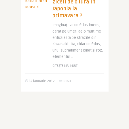
ziceti de o tura in
Japonia la
primavara ?
Imaginaţi-va un falus imens,
carat pe umeri de o multime
entuziasta pe strazile din
Kawasaki. Da, chiar un falus,
unul supradimensionat şi roz,
elementul ..
CITEȘTE MAI MULT
14 ianuarie 2012
6853