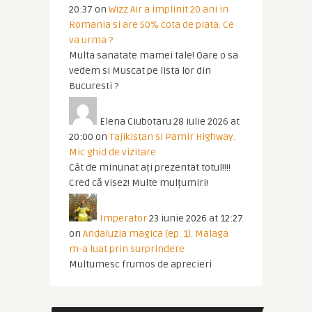
20:37
on
Wizz Air a implinit 20 ani in
Romania si are 50% cota de piata. Ce
va urma ?
Multa sanatate mamei tale! Oare o sa
vedem si Muscat pe lista lor din
Bucuresti ?
Elena Ciubotaru
28 iulie 2026 at
20:00
on
Tajikistan si Pamir Highway.
Mic ghid de vizitare
Cât de minunat ați prezentat totul!!!!
Cred că visez! Multe mulțumiri!
Imperator
23 iunie 2026 at 12:27
on
Andaluzia magica (ep. 1). Malaga
m-a luat prin surprindere
Multumesc frumos de aprecieri