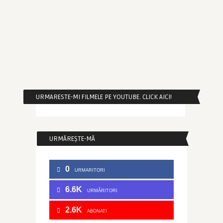
URMARESTE-MI FILMELE PE YOUTUBE. CLICK AICI!
URMĂREȘTE-MĂ
0
URMARITORI
6.6K
URMĂRITORI
2.6K
ABONATI