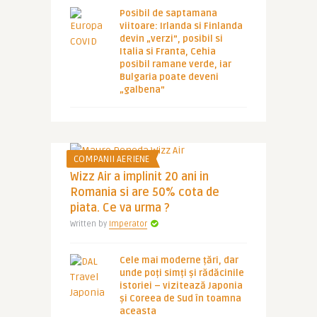
Posibil de saptamana
viitoare: Irlanda si Finlanda
devin „verzi”, posibil si
Italia si Franta, Cehia
posibil ramane verde, iar
Bulgaria poate deveni
„galbena”
COMPANII AERIENE
Wizz Air a implinit 20 ani in
Romania si are 50% cota de
piata. Ce va urma ?
Written by
Imperator
Cele mai moderne țări, dar
unde poți simți și rădăcinile
istoriei – vizitează Japonia
și Coreea de Sud în toamna
aceasta