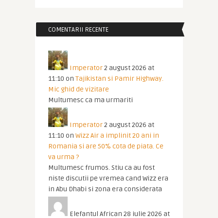
COMENTARII RECENTE
Imperator
2 august 2026 at
11:10
on
Tajikistan si Pamir Highway.
Mic ghid de vizitare
Multumesc ca ma urmariti
Imperator
2 august 2026 at
11:10
on
Wizz Air a implinit 20 ani in
Romania si are 50% cota de piata. Ce
va urma ?
Multumesc frumos. Stiu ca au fost
niste discutii pe vremea cand Wizz era
in Abu Dhabi si zona era considerata
Elefantul African
28 iulie 2026 at