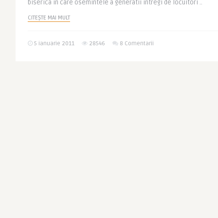
biserica in care osemintele a generatii intregi de locuitori ..
CITEȘTE MAI MULT
5 ianuarie 2011
28546
8 Comentarii