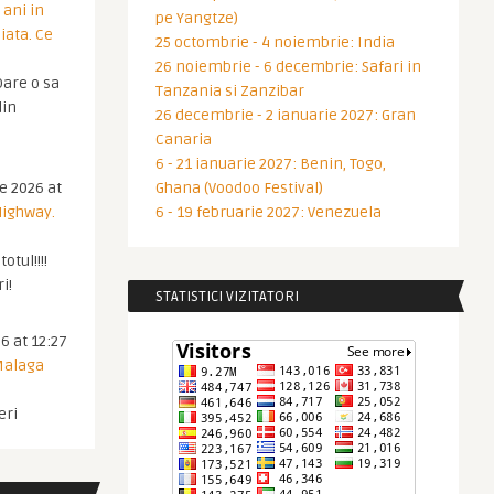
 ani in
pe Yangtze)
iata. Ce
25 octombrie - 4 noiembrie: India
26 noiembrie - 6 decembrie: Safari in
are o sa
Tanzania si Zanzibar
din
26 decembrie - 2 ianuarie 2027: Gran
Canaria
6 - 21 ianuarie 2027: Benin, Togo,
ie 2026 at
Ghana (Voodoo Festival)
Highway.
6 - 19 februarie 2027: Venezuela
otul!!!!
i!
STATISTICI VIZITATORI
6 at 12:27
 Malaga
eri