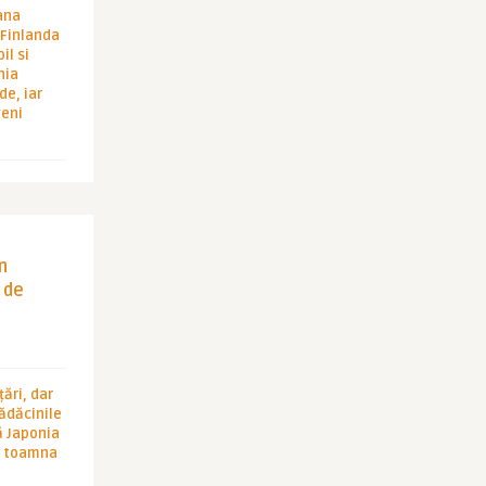
ana
i Finlanda
il si
hia
de, iar
veni
in
 de
ări, dar
rădăcinile
ă Japonia
în toamna