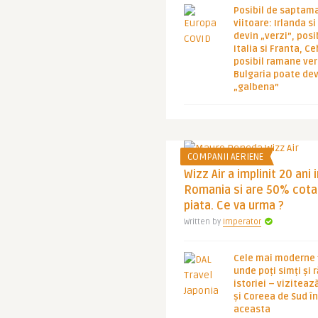
Posibil de saptam
viitoare: Irlanda s
devin „verzi”, posib
Italia si Franta, Ce
posibil ramane ver
Bulgaria poate de
„galbena”
COMPANII AERIENE
Wizz Air a implinit 20 ani 
Romania si are 50% cota
piata. Ce va urma ?
Written by
Imperator
Cele mai moderne ț
unde poți simți și 
istoriei – viziteaz
și Coreea de Sud 
aceasta