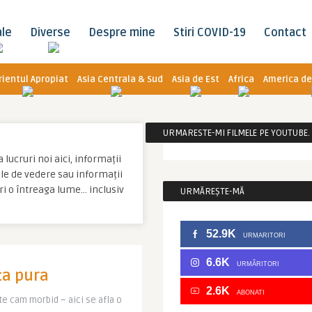
ale
Diverse
Despre mine
Stiri COVID-19
Contact
rientul Apropiat
Asia Centrala & Sud
Asia de Est
Africa
America de
URMARESTE-MI FILMELE PE YOUTUBE. C
 lucruri noi aici, informații
tale de vedere sau informații
ri o întreaga lume… inclusiv
URMĂREȘTE-MĂ
52.9K
URMARITORI
6.6K
URMĂRITORI
ta pura
2.6K
ABONATI
te cam morbid – aici se afla o