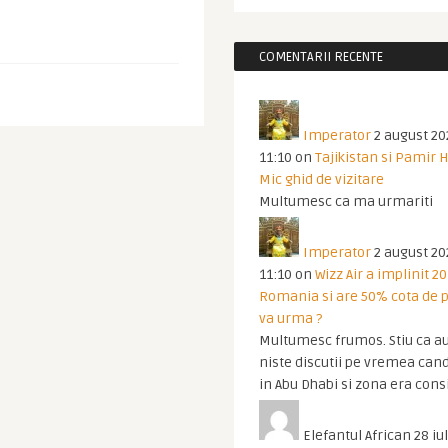
COMENTARII RECENTE
Imperator
2 august 20
11:10
on
Tajikistan si Pamir 
Mic ghid de vizitare
Multumesc ca ma urmariti
Imperator
2 august 20
11:10
on
Wizz Air a implinit 20
Romania si are 50% cota de p
va urma ?
Multumesc frumos. Stiu ca au
niste discutii pe vremea cand
in Abu Dhabi si zona era cons
Elefantul African
28 iul