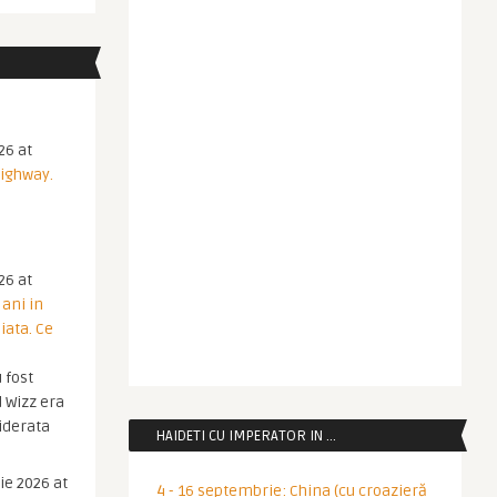
26 at
Highway.
26 at
 ani in
iata. Ce
 fost
 Wizz era
iderata
HAIDETI CU IMPERATOR IN …
ie 2026 at
4 - 16 septembrie: China (cu croazieră