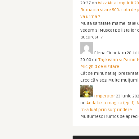
20:37
on
Wizz Air a implinit 20
Romania si are 50% cota de p
va urma ?
Multa sanatate mamei tale! O
vedem si Muscat pe lista lor 
Bucuresti ?
Elena Ciubotaru
28 iul
20:00
on
Tajikistan si Pamir 
Mic ghid de vizitare
Cât de minunat ați prezentat t
Cred că visez! Multe mulțumir
Imperator
23 iunie 202
on
Andaluzia magica (ep. 1).
m-a luat prin surprindere
Multumesc frumos de apreci