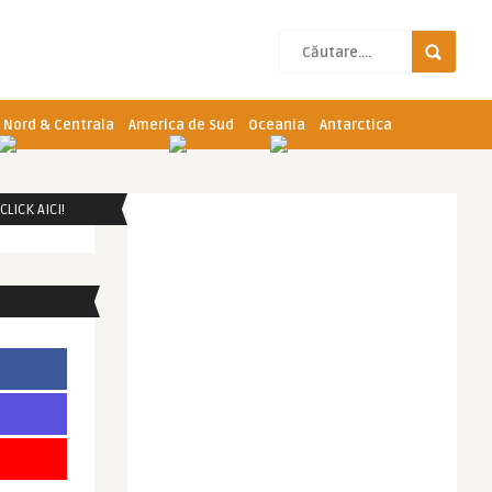
 Nord & Centrala
America de Sud
Oceania
Antarctica
LICK AICI!