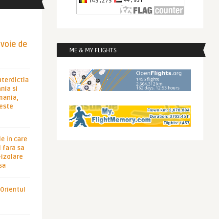
evoie de
ME & MY FLIGHTS
nterdictia
nia si
rmania,
 este
le in care
 fara sa
-izolare
sa
 Orientul