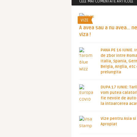
CELE MAI COMENTATE ARTICOLE
VIZE
A avea sau a nu avea… n
viza !
PANA PE 16 IUNIE. I
de zbor intre Roma
Italia, Spania, Ge
Belgia, Anglia, etc
prelungita
DUPA 17 IUNIE: Tari
vom putea calatori
fie nevoie de auto
la intoarcerea aca
Vize pentru Asia si
Apropiat