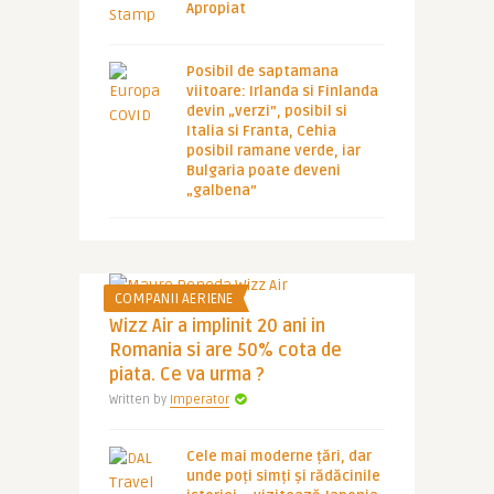
Apropiat
Posibil de saptamana
viitoare: Irlanda si Finlanda
devin „verzi”, posibil si
Italia si Franta, Cehia
posibil ramane verde, iar
Bulgaria poate deveni
„galbena”
COMPANII AERIENE
Wizz Air a implinit 20 ani in
Romania si are 50% cota de
piata. Ce va urma ?
Written by
Imperator
Cele mai moderne țări, dar
unde poți simți și rădăcinile