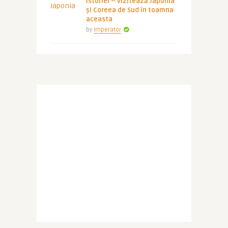
istoriei – vizitează Japonia
și Coreea de Sud în toamna
aceasta
by
Imperator