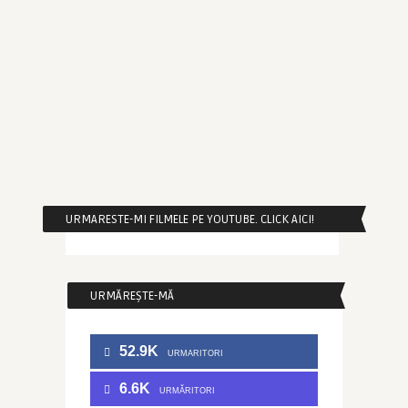
URMARESTE-MI FILMELE PE YOUTUBE. CLICK AICI!
URMĂREȘTE-MĂ
52.9K
URMARITORI
6.6K
URMĂRITORI