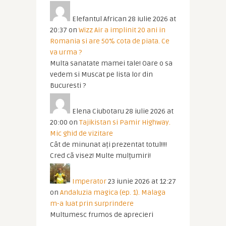
Elefantul African
28 iulie 2026 at
20:37
on
Wizz Air a implinit 20 ani in
Romania si are 50% cota de piata. Ce
va urma ?
Multa sanatate mamei tale! Oare o sa
vedem si Muscat pe lista lor din
Bucuresti ?
Elena Ciubotaru
28 iulie 2026 at
20:00
on
Tajikistan si Pamir Highway.
Mic ghid de vizitare
Cât de minunat ați prezentat totul!!!!
Cred că visez! Multe mulțumiri!
Imperator
23 iunie 2026 at 12:27
on
Andaluzia magica (ep. 1). Malaga
m-a luat prin surprindere
Multumesc frumos de aprecieri