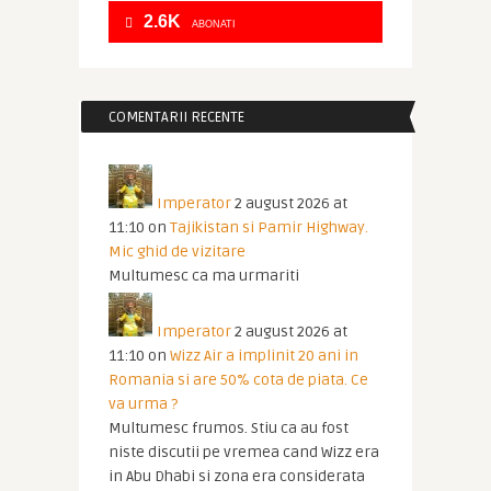
2.6K
ABONATI
COMENTARII RECENTE
Imperator
2 august 2026 at
11:10
on
Tajikistan si Pamir Highway.
Mic ghid de vizitare
Multumesc ca ma urmariti
Imperator
2 august 2026 at
11:10
on
Wizz Air a implinit 20 ani in
Romania si are 50% cota de piata. Ce
va urma ?
Multumesc frumos. Stiu ca au fost
niste discutii pe vremea cand Wizz era
in Abu Dhabi si zona era considerata