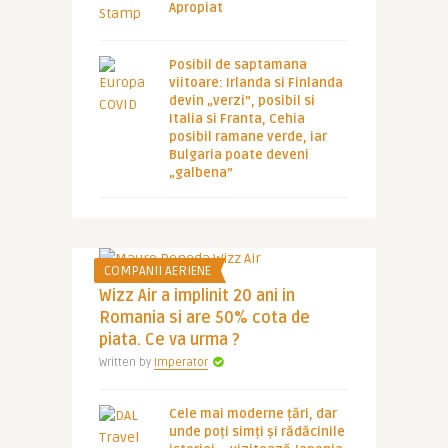
Apropiat
Posibil de saptamana
viitoare: Irlanda si Finlanda
devin „verzi”, posibil si
Italia si Franta, Cehia
posibil ramane verde, iar
Bulgaria poate deveni
„galbena”
COMPANII AERIENE
Wizz Air a implinit 20 ani in
Romania si are 50% cota de
piata. Ce va urma ?
Written by
Imperator
Cele mai moderne țări, dar
unde poți simți și rădăcinile