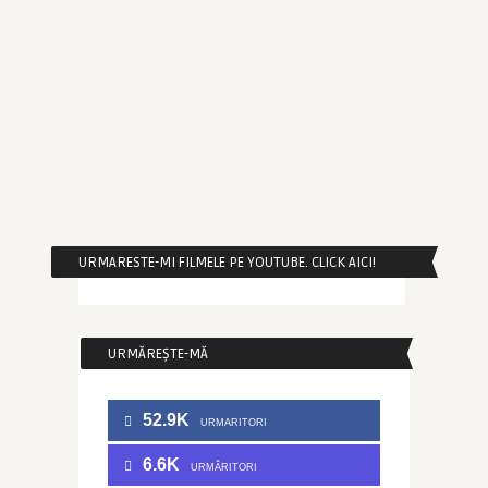
URMARESTE-MI FILMELE PE YOUTUBE. CLICK AICI!
URMĂREȘTE-MĂ
52.9K
URMARITORI
6.6K
URMĂRITORI