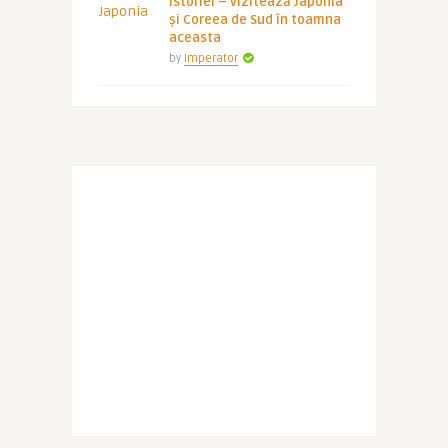
istoriei – vizitează Japonia
și Coreea de Sud în toamna
aceasta
by
Imperator