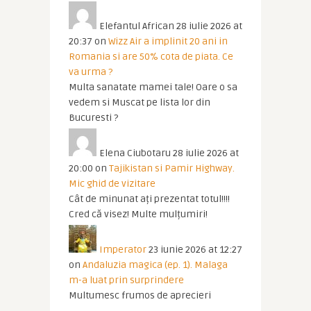
Elefantul African
28 iulie 2026 at
20:37
on
Wizz Air a implinit 20 ani in
Romania si are 50% cota de piata. Ce
va urma ?
Multa sanatate mamei tale! Oare o sa
vedem si Muscat pe lista lor din
Bucuresti ?
Elena Ciubotaru
28 iulie 2026 at
20:00
on
Tajikistan si Pamir Highway.
Mic ghid de vizitare
Cât de minunat ați prezentat totul!!!!
Cred că visez! Multe mulțumiri!
Imperator
23 iunie 2026 at 12:27
on
Andaluzia magica (ep. 1). Malaga
m-a luat prin surprindere
Multumesc frumos de aprecieri