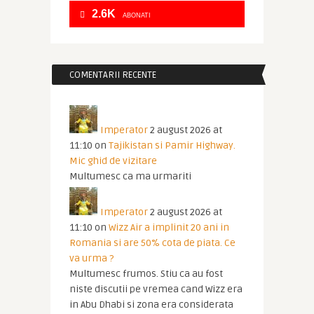
2.6K
ABONATI
COMENTARII RECENTE
Imperator
2 august 2026 at
11:10
on
Tajikistan si Pamir Highway.
Mic ghid de vizitare
Multumesc ca ma urmariti
Imperator
2 august 2026 at
11:10
on
Wizz Air a implinit 20 ani in
Romania si are 50% cota de piata. Ce
va urma ?
Multumesc frumos. Stiu ca au fost
niste discutii pe vremea cand Wizz era
in Abu Dhabi si zona era considerata