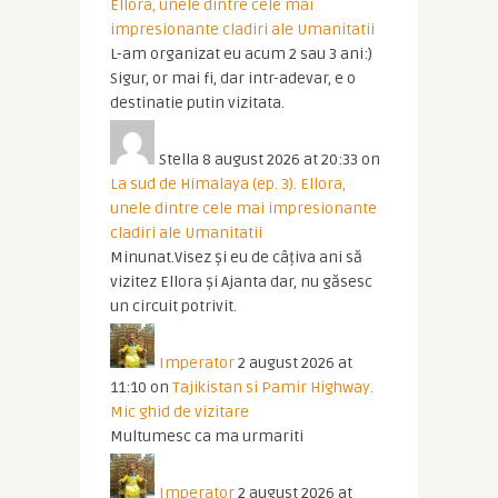
Ellora, unele dintre cele mai
impresionante cladiri ale Umanitatii
L-am organizat eu acum 2 sau 3 ani:)
Sigur, or mai fi, dar intr-adevar, e o
destinatie putin vizitata.
Stella
8 august 2026 at 20:33
on
La sud de Himalaya (ep. 3). Ellora,
unele dintre cele mai impresionante
cladiri ale Umanitatii
Minunat.Visez și eu de câțiva ani să
vizitez Ellora și Ajanta dar, nu găsesc
un circuit potrivit.
Imperator
2 august 2026 at
11:10
on
Tajikistan si Pamir Highway.
Mic ghid de vizitare
Multumesc ca ma urmariti
Imperator
2 august 2026 at