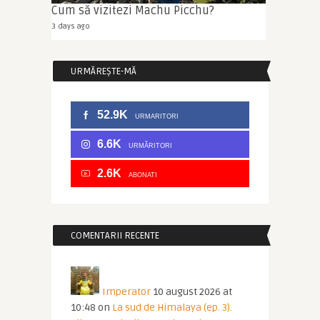
Cum să vizitezi Machu Picchu?
3 days ago
URMĂREȘTE-MĂ
52.9K
URMARITORI
6.6K
URMĂRITORI
2.6K
ABONATI
COMENTARII RECENTE
Imperator
10 august 2026 at
10:48
on
La sud de Himalaya (ep. 3).