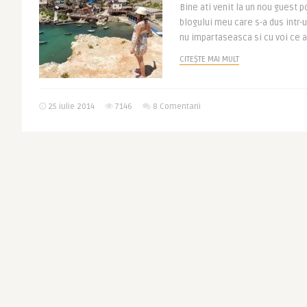
Bine ati venit la un nou guest p
blogului meu care s-a dus intr-u
nu impartaseasca si cu voi ce a 
CITEȘTE MAI MULT
25 iulie 2014
7146
8 Comentarii