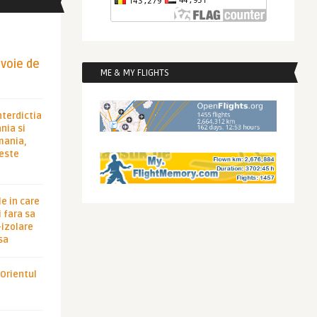
evoie de
ME & MY FLIGHTS
nterdictia
nia si
rmania,
 este
le in care
 fara sa
-izolare
sa
 Orientul