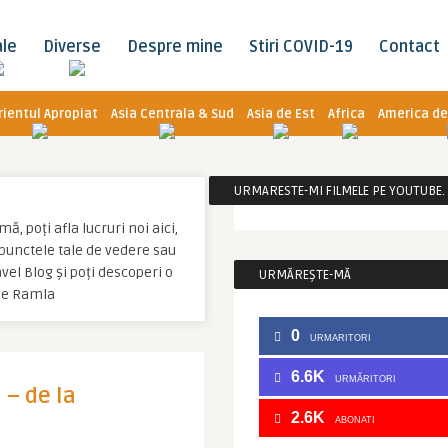
ale
Diverse
Despre mine
Stiri COVID-19
Contact
rientul Apropiat
Asia Centrala & Sud
Asia de Est
Africa
America de
URMARESTE-MI FILMELE PE YOUTUBE. C
, poți afla lucruri noi aici,
u punctele tale de vedere sau
vel Blog și poți descoperi o
URMĂREȘTE-MĂ
sie Ramla
0
URMARITORI
6.6K
URMĂRITORI
 – de la
2.6K
ABONATI