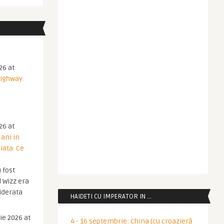
26 at
Highway.
26 at
 ani in
iata. Ce
 fost
 Wizz era
iderata
HAIDETI CU IMPERATOR IN …
ie 2026 at
4 - 16 septembrie: China (cu croazieră