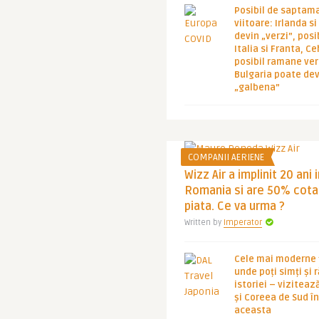
Posibil de saptam
viitoare: Irlanda s
devin „verzi”, posib
Italia si Franta, Ce
posibil ramane ver
Bulgaria poate de
„galbena”
COMPANII AERIENE
Wizz Air a implinit 20 ani 
Romania si are 50% cota
piata. Ce va urma ?
Written by
Imperator
Cele mai moderne ț
unde poți simți și 
istoriei – viziteaz
și Coreea de Sud 
aceasta