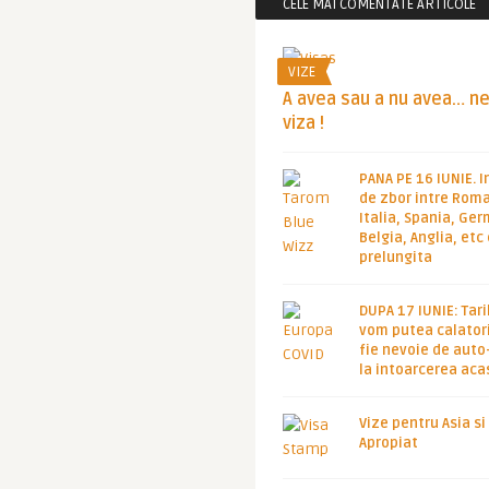
CELE MAI COMENTATE ARTICOLE
VIZE
A avea sau a nu avea… n
viza !
PANA PE 16 IUNIE. I
de zbor intre Roma
Italia, Spania, Ge
Belgia, Anglia, etc
prelungita
DUPA 17 IUNIE: Tari
vom putea calatori
fie nevoie de auto
la intoarcerea aca
Vize pentru Asia si
Apropiat