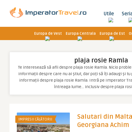
Utile
Seri
Europa de Vest
Europa Centrala
Europa de Est
O
plaja rosie Ramla
Te interesează să afli despre plaja rosie Ramla. Nicio problemă
informații despre care nu ai știut, dar poți să îți adaugi și t
informații despre plaja rosie Ramla. Intră pe Imperator Tra
întreaga lume… inclusiv despre plaja ro
Salutari din Malta
IMPRESII CĂLĂTORII
Georgiana Achim