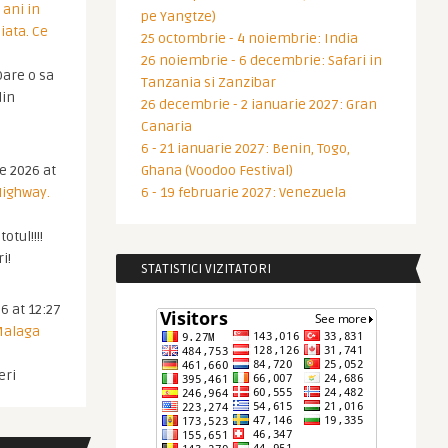
 ani in
pe Yangtze)
iata. Ce
25 octombrie - 4 noiembrie: India
26 noiembrie - 6 decembrie: Safari in
are o sa
Tanzania si Zanzibar
din
26 decembrie - 2 ianuarie 2027: Gran
Canaria
6 - 21 ianuarie 2027: Benin, Togo,
ie 2026 at
Ghana (Voodoo Festival)
Highway.
6 - 19 februarie 2027: Venezuela
otul!!!!
i!
STATISTICI VIZITATORI
6 at 12:27
 Malaga
eri