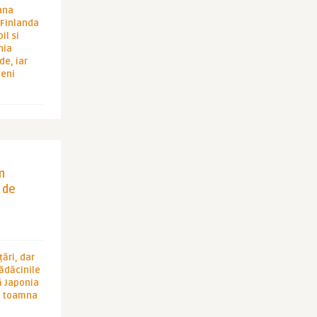
ana
i Finlanda
il si
hia
de, iar
veni
in
 de
ări, dar
rădăcinile
ă Japonia
în toamna