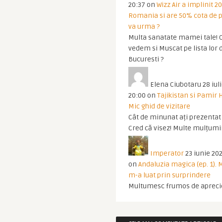
20:37
on
Wizz Air a implinit 20
Romania si are 50% cota de p
va urma ?
Multa sanatate mamei tale! O
vedem si Muscat pe lista lor 
Bucuresti ?
Elena Ciubotaru
28 iul
20:00
on
Tajikistan si Pamir 
Mic ghid de vizitare
Cât de minunat ați prezentat t
Cred că visez! Multe mulțumir
Imperator
23 iunie 202
on
Andaluzia magica (ep. 1).
m-a luat prin surprindere
Multumesc frumos de apreci