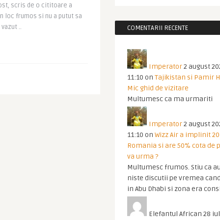
ost, scris de o cititoare a
n loc frumos si nu a putut sa
vazut ..
COMENTARII RECENTE
Imperator
2 august 20
11:10
on
Tajikistan si Pamir 
Mic ghid de vizitare
Multumesc ca ma urmariti
Imperator
2 august 20
11:10
on
Wizz Air a implinit 20
Romania si are 50% cota de p
va urma ?
Multumesc frumos. Stiu ca au
niste discutii pe vremea cand
in Abu Dhabi si zona era cons
Elefantul African
28 iul