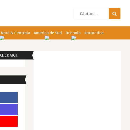
 Nord & Centrala
America de Sud
Oceania
Antarctica
LICK AICI!