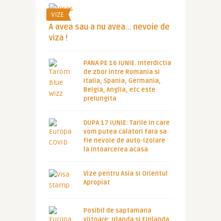
VIZE
A avea sau a nu avea… nevoie de
viza !
PANA PE 16 IUNIE. Interdictia
de zbor intre Romania si
Italia, Spania, Germania,
Belgia, Anglia, etc este
prelungita
DUPA 17 IUNIE: Tarile in care
vom putea calatori fara sa
fie nevoie de auto-izolare
la intoarcerea acasa
Vize pentru Asia si Orientul
Apropiat
Posibil de saptamana
viitoare: Irlanda si Finlanda