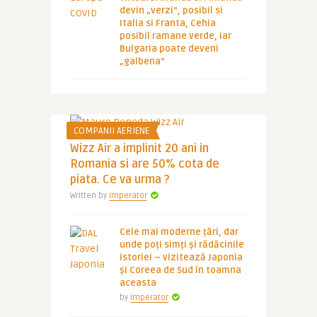
devin „verzi”, posibil si
Italia si Franta, Cehia
posibil ramane verde, iar
Bulgaria poate deveni
„galbena”
COMPANII AERIENE
Wizz Air a implinit 20 ani in
Romania si are 50% cota de
piata. Ce va urma ?
Written by
Imperator
Cele mai moderne țări, dar
unde poți simți și rădăcinile
istoriei – vizitează Japonia
și Coreea de Sud în toamna
aceasta
by
Imperator