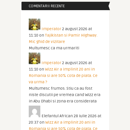
COMENTARII RECENTE
Imperator
2 august 2026 at
11:10
on
Tajikistan si Pamir Highway.
Mic ghid de vizitare
Multumesc ca ma urmariti
Imperator
2 august 2026 at
11:10
on
Wizz Air a implinit 20 ani in
Romania si are 50% cota de piata. Ce
va urma ?
Multumesc frumos. Stiu ca au fost
niste discutii pe vremea cand Wizz era
in Abu Dhabi si zona era considerata
Elefantul African
28 iulie 2026 at
20:37
on
Wizz Air a implinit 20 ani in
Romania si are 50% cota de piata. Ce