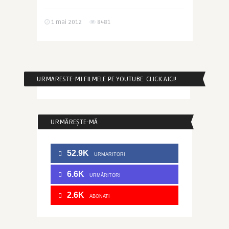
1 mai 2012
8481
URMARESTE-MI FILMELE PE YOUTUBE. CLICK AICI!
URMĂREȘTE-MĂ
52.9K
URMARITORI
6.6K
URMĂRITORI
2.6K
ABONATI