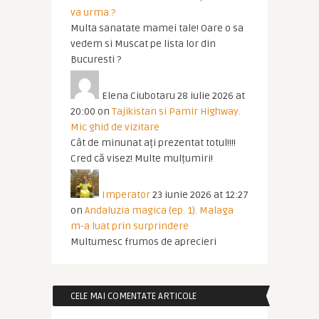
va urma ?
Multa sanatate mamei tale! Oare o sa
vedem si Muscat pe lista lor din
Bucuresti ?
Elena Ciubotaru
28 iulie 2026 at
20:00
on
Tajikistan si Pamir Highway.
Mic ghid de vizitare
Cât de minunat ați prezentat totul!!!!
Cred că visez! Multe mulțumiri!
Imperator
23 iunie 2026 at 12:27
on
Andaluzia magica (ep. 1). Malaga
m-a luat prin surprindere
Multumesc frumos de aprecieri
CELE MAI COMENTATE ARTICOLE