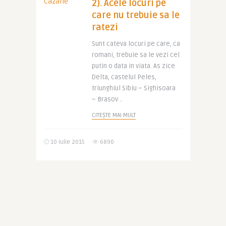
2). Acele locuri pe
care nu trebuie sa le
ratezi
Sunt cateva locuri pe care, ca
romani, trebuie sa le vezi cel
putin o data in viata. As zice
Delta, castelul Peles,
triunghiul Sibiu – Sighisoara
– Brasov ..
CITEȘTE MAI MULT
10 iulie 2015
6890