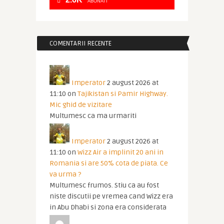
ABONATI
COMENTARII RECENTE
Imperator
2 august 2026 at
11:10
on
Tajikistan si Pamir Highway.
Mic ghid de vizitare
Multumesc ca ma urmariti
Imperator
2 august 2026 at
11:10
on
Wizz Air a implinit 20 ani in
Romania si are 50% cota de piata. Ce
va urma ?
Multumesc frumos. Stiu ca au fost
niste discutii pe vremea cand Wizz era
in Abu Dhabi si zona era considerata