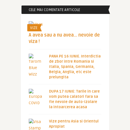
CELE MAI COMENTATE ARTICOLE
VIZE
A avea sau a nu avea… nevoie de
viza !
PANA PE 16 IUNIE. Interdictia
de zbor intre Romania si
Italia, Spania, Germania,
Belgia, Anglia, etc este
prelungita
DUPA 17 IUNIE: Tarile in care
vom putea calatori fara sa
fie nevoie de auto-izolare
la intoarcerea acasa
Vize pentru Asia si Orientul
Apropiat