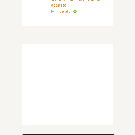
și Coreea de Sud în toamna
aceasta
by
Imperator