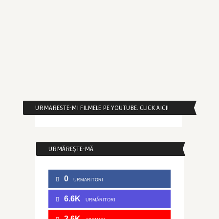
URMARESTE-MI FILMELE PE YOUTUBE. CLICK AICI!
URMĂREȘTE-MĂ
0
URMARITORI
6.6K
URMĂRITORI
2.6K