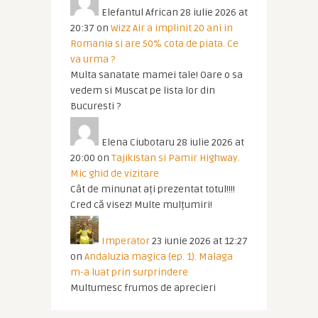
Elefantul African
28 iulie 2026 at
20:37
on
Wizz Air a implinit 20 ani in
Romania si are 50% cota de piata. Ce
va urma ?
Multa sanatate mamei tale! Oare o sa
vedem si Muscat pe lista lor din
Bucuresti ?
Elena Ciubotaru
28 iulie 2026 at
20:00
on
Tajikistan si Pamir Highway.
Mic ghid de vizitare
Cât de minunat ați prezentat totul!!!!
Cred că visez! Multe mulțumiri!
Imperator
23 iunie 2026 at 12:27
on
Andaluzia magica (ep. 1). Malaga
m-a luat prin surprindere
Multumesc frumos de aprecieri