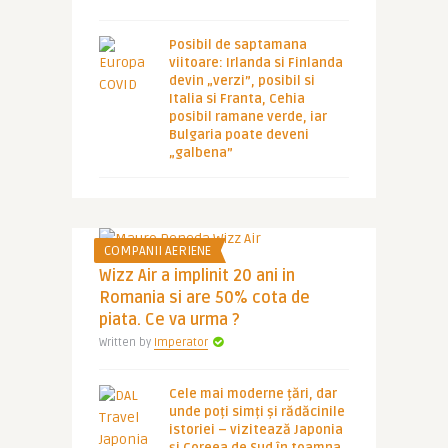
Posibil de saptamana
viitoare: Irlanda si Finlanda
devin „verzi”, posibil si
Italia si Franta, Cehia
posibil ramane verde, iar
Bulgaria poate deveni
„galbena”
COMPANII AERIENE
Wizz Air a implinit 20 ani in
Romania si are 50% cota de
piata. Ce va urma ?
Written by
Imperator
Cele mai moderne țări, dar
unde poți simți și rădăcinile
istoriei – vizitează Japonia