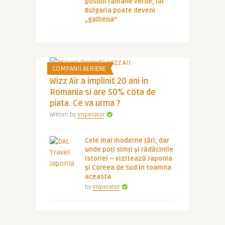
posibil ramane verde, iar
Bulgaria poate deveni
„galbena”
COMPANII AERIENE
Wizz Air a implinit 20 ani in
Romania si are 50% cota de
piata. Ce va urma ?
Written by
Imperator
Cele mai moderne țări, dar
unde poți simți și rădăcinile
istoriei – vizitează Japonia
și Coreea de Sud în toamna
aceasta
by
Imperator