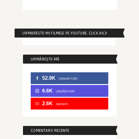
URMARESTE-MI FILMELE PE YOUTUBE. CLICK AICI!
URMĂREȘTE-MĂ
52.9K
URMARITORI
6.6K
URMĂRITORI
2.6K
ABONATI
COMENTARII RECENTE