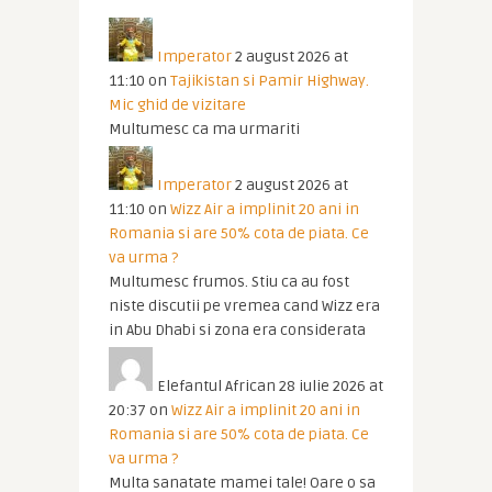
Imperator
2 august 2026 at
11:10
on
Tajikistan si Pamir Highway.
Mic ghid de vizitare
Multumesc ca ma urmariti
Imperator
2 august 2026 at
11:10
on
Wizz Air a implinit 20 ani in
Romania si are 50% cota de piata. Ce
va urma ?
Multumesc frumos. Stiu ca au fost
niste discutii pe vremea cand Wizz era
in Abu Dhabi si zona era considerata
Elefantul African
28 iulie 2026 at
20:37
on
Wizz Air a implinit 20 ani in
Romania si are 50% cota de piata. Ce
va urma ?
Multa sanatate mamei tale! Oare o sa