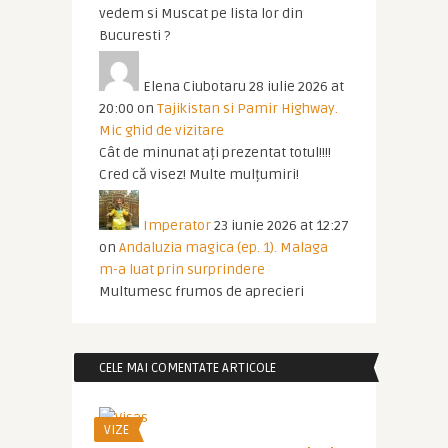
vedem si Muscat pe lista lor din
Bucuresti ?
Elena Ciubotaru
28 iulie 2026 at
20:00
on
Tajikistan si Pamir Highway.
Mic ghid de vizitare
Cât de minunat ați prezentat totul!!!!
Cred că visez! Multe mulțumiri!
Imperator
23 iunie 2026 at 12:27
on
Andaluzia magica (ep. 1). Malaga
m-a luat prin surprindere
Multumesc frumos de aprecieri
CELE MAI COMENTATE ARTICOLE
VIZE