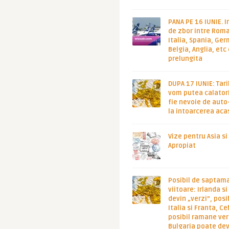
PANA PE 16 IUNIE. I
de zbor intre Roma
Italia, Spania, Ge
Belgia, Anglia, etc
prelungita
DUPA 17 IUNIE: Tari
vom putea calatori
fie nevoie de auto
la intoarcerea aca
Vize pentru Asia si
Apropiat
Posibil de saptam
viitoare: Irlanda s
devin „verzi”, posib
Italia si Franta, Ce
posibil ramane ver
Bulgaria poate de