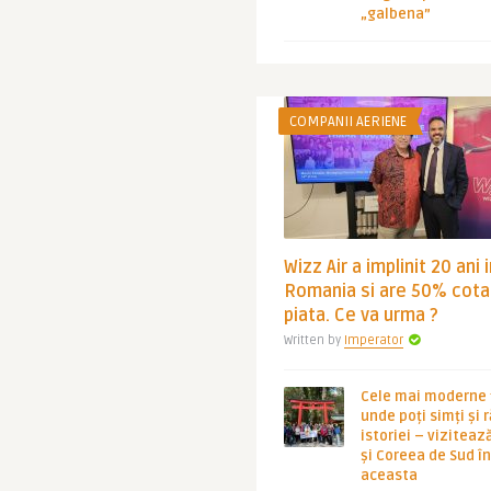
„galbena”
COMPANII AERIENE
Wizz Air a implinit 20 ani 
Romania si are 50% cota
piata. Ce va urma ?
Written by
Imperator
Cele mai moderne ț
unde poți simți și 
istoriei – viziteaz
și Coreea de Sud 
aceasta