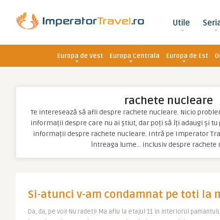
Utile
Seri
Europa de Vest
Europa Centrala
Europa de Est
O
rachete nucleare
Te interesează să afli despre rachete nucleare. Nicio problemă
informații despre care nu ai știut, dar poți să îți adaugi și t
informații despre rachete nucleare. Intră pe Imperator Trav
întreaga lume… inclusiv despre rachete 
Si-atunci v-am condamnat pe toti la 
Da, da, pe voi! Nu radeti! Ma aflu la etajul 11 in interiorul pamantu