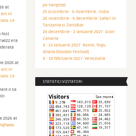
pe Yangtze)
26 at
25 octombrie - 4 noiembrie: India
 ani in
26 noiembrie - 6 decembrie: Safari in
iata. Ce
Tanzania si Zanzibar
26 decembrie - 2 ianuarie 2027: Gran
 fost
Canaria
 Wizz era
6 - 21 ianuarie 2027: Benin, Togo,
iderata
Ghana (Voodoo Festival)
6 - 19 februarie 2027: Venezuela
ie 2026 at
 ani in
iata. Ce
STATISTICI VIZITATORI
are o sa
din
ie 2026 at
Highway.