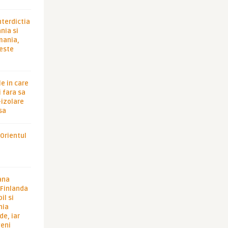
nterdictia
nia si
rmania,
 este
le in care
 fara sa
-izolare
sa
 Orientul
ana
i Finlanda
il si
hia
de, iar
veni