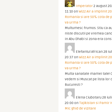
Imperator
2 august 20
11:10
on
Wizz Air a implinit 20
Romania si are 50% cota de p
va urma ?
Multumesc frumos. Stiu ca au
niste discutii pe vremea cand
in Abu Dhabi si zona era cons
Elefantul African
28 iul
20:37
on
Wizz Air a implinit 20
Romania si are 50% cota de p
va urma ?
Multa sanatate mamei tale! O
vedem si Muscat pe lista lor 
Bucuresti ?
Elena Ciubotaru
28 iul
20:00
on
Tajikistan si Pamir 
Mic ghid de vizitare