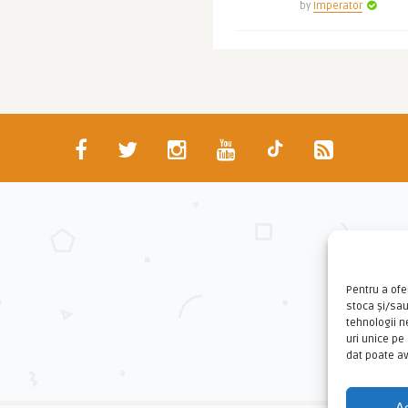
by
Imperator
Pentru a ofe
stoca și/sa
tehnologii 
uri unice pe
dat poate av
A