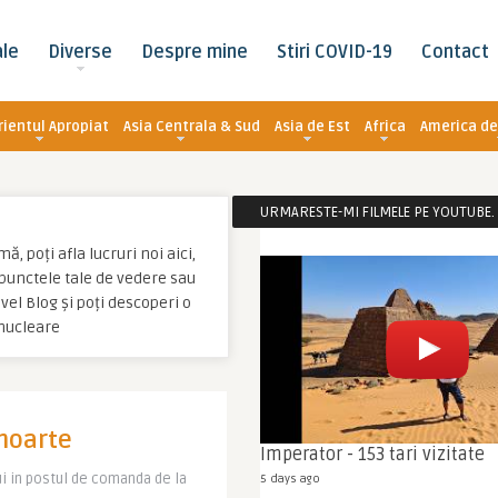
ale
Diverse
Despre mine
Stiri COVID-19
Contact
rientul Apropiat
Asia Centrala & Sud
Asia de Est
Africa
America de
URMARESTE-MI FILMELE PE YOUTUBE. C
, poți afla lucruri noi aici,
u punctele tale de vedere sau
el Blog și poți descoperi o
nucleare
moarte
Imperator - 153 tari vizitate
lui in postul de comanda de la
5 days ago