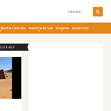
 Nord & Centrala
America de Sud
Oceania
Antarctica
LICK AICI!