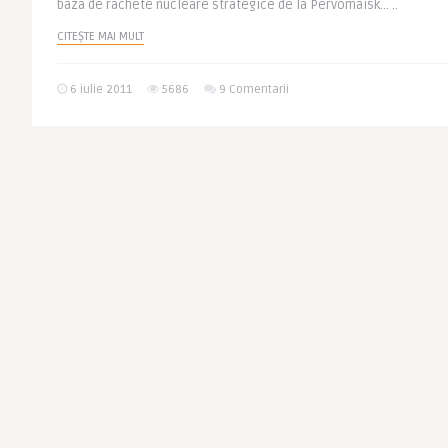
baza de rachete nucleare strategice de la Pervomaisk… ..
CITEȘTE MAI MULT
6 iulie 2011
5686
9 Comentarii