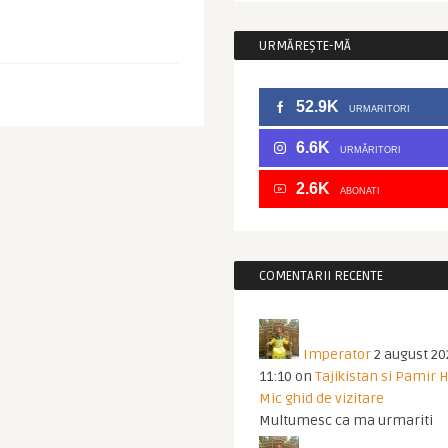
URMĂREȘTE-MĂ
52.9K
URMARITORI
6.6K
URMĂRITORI
2.6K
ABONATI
COMENTARII RECENTE
Imperator
2 august 20
11:10
on
Tajikistan si Pamir 
Mic ghid de vizitare
Multumesc ca ma urmariti