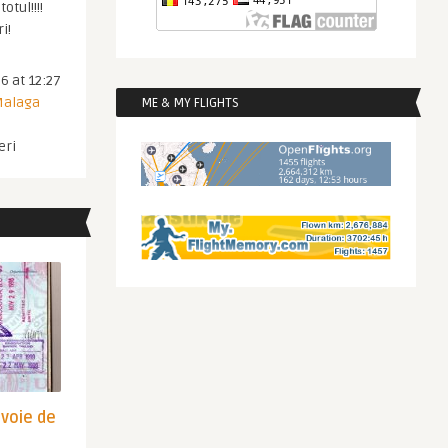
otul!!!!
i!
6 at 12:27
 Malaga
ME & MY FLIGHTS
eri
evoie de