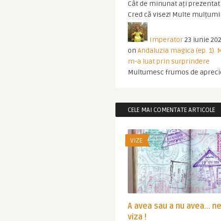
Cât de minunat ați prezentat t
Cred că visez! Multe mulțumir
Imperator
23 iunie 202
on
Andaluzia magica (ep. 1).
m-a luat prin surprindere
Multumesc frumos de apreci
CELE MAI COMENTATE ARTICOLE
VIZE
A avea sau a nu avea… n
viza !