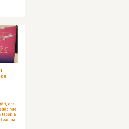
in
 de
ări, dar
rădăcinile
ă Japonia
în toamna