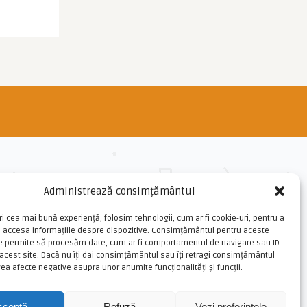
Administrează consimțământul
ri cea mai bună experiență, folosim tehnologii, cum ar fi cookie-uri, pentru a
u accesa informațiile despre dispozitive. Consimțământul pentru aceste
ne permite să procesăm date, cum ar fi comportamentul de navigare sau ID-
 acest site. Dacă nu îți dai consimțământul sau îți retragi consimțământul
ea afecte negative asupra unor anumite funcționalități și funcții.
cceptă
Refuză
Vezi preferințele