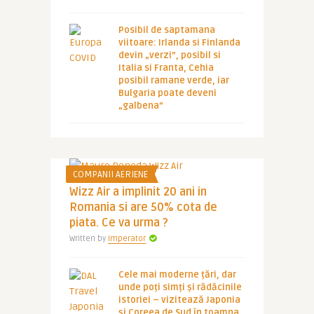
Posibil de saptamana
viitoare: Irlanda si Finlanda
devin „verzi”, posibil si
Italia si Franta, Cehia
posibil ramane verde, iar
Bulgaria poate deveni
„galbena”
COMPANII AERIENE
Wizz Air a implinit 20 ani in
Romania si are 50% cota de
piata. Ce va urma ?
Written by
Imperator
Cele mai moderne țări, dar
unde poți simți și rădăcinile
istoriei – vizitează Japonia
și Coreea de Sud în toamna