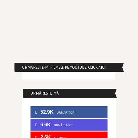
URMARESTE-MI FILMELE PE YOUTUBE. CLICK AICI!
URMĂREȘTE-MĂ
52.9K
URMARITORI
6.6K
URMĂRITORI
2.6K