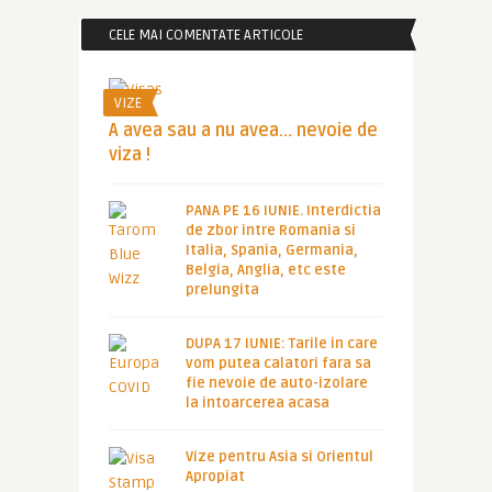
CELE MAI COMENTATE ARTICOLE
VIZE
A avea sau a nu avea… nevoie de
viza !
PANA PE 16 IUNIE. Interdictia
de zbor intre Romania si
Italia, Spania, Germania,
Belgia, Anglia, etc este
prelungita
DUPA 17 IUNIE: Tarile in care
vom putea calatori fara sa
fie nevoie de auto-izolare
la intoarcerea acasa
Vize pentru Asia si Orientul
Apropiat