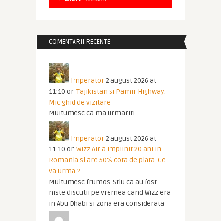
ABONATI
COMENTARII RECENTE
Imperator
2 august 2026 at
11:10
on
Tajikistan si Pamir Highway.
Mic ghid de vizitare
Multumesc ca ma urmariti
Imperator
2 august 2026 at
11:10
on
Wizz Air a implinit 20 ani in
Romania si are 50% cota de piata. Ce
va urma ?
Multumesc frumos. Stiu ca au fost
niste discutii pe vremea cand Wizz era
in Abu Dhabi si zona era considerata