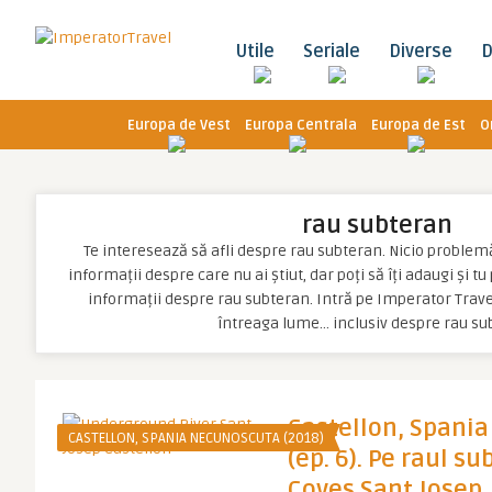
Utile
Seriale
Diverse
D
Europa de Vest
Europa Centrala
Europa de Est
O
rau subteran
Te interesează să afli despre rau subteran. Nicio problemă, 
informații despre care nu ai știut, dar poți să îți adaugi și t
informații despre rau subteran. Intră pe Imperator Travel
întreaga lume… inclusiv despre rau su
Castellon, Spani
CASTELLON, SPANIA NECUNOSCUTA (2018)
(ep. 6). Pe raul su
Coves Sant Josep