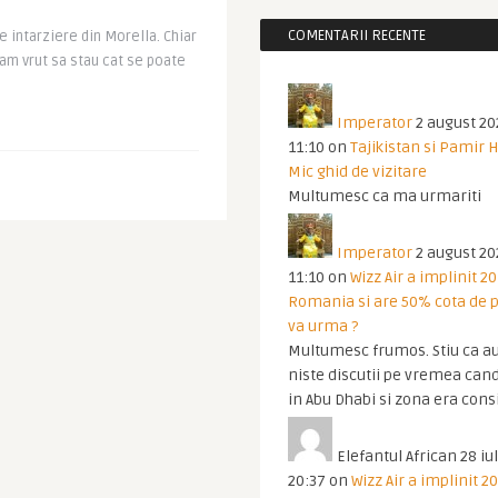
COMENTARII RECENTE
 intarziere din Morella. Chiar
am vrut sa stau cat se poate
Imperator
2 august 20
11:10
on
Tajikistan si Pamir 
Mic ghid de vizitare
Multumesc ca ma urmariti
Imperator
2 august 20
11:10
on
Wizz Air a implinit 20
Romania si are 50% cota de p
va urma ?
Multumesc frumos. Stiu ca au
niste discutii pe vremea cand
in Abu Dhabi si zona era cons
Elefantul African
28 iul
20:37
on
Wizz Air a implinit 20