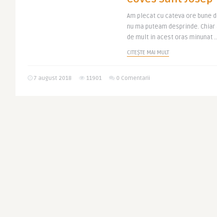
Am plecat cu cateva ore bune de
nu ma puteam desprinde. Chiar 
de mult in acest oras minunat ..
CITEȘTE MAI MULT
7 august 2018
11901
0 Comentarii