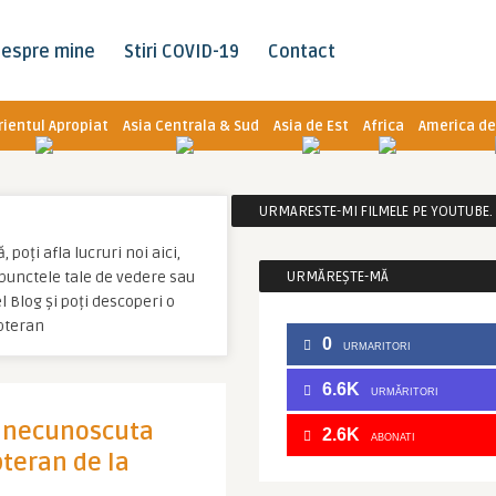
espre mine
Stiri COVID-19
Contact
rientul Apropiat
Asia Centrala & Sud
Asia de Est
Africa
America de
URMARESTE-MI FILMELE PE YOUTUBE. C
poți afla lucruri noi aici,
u punctele tale de vedere sau
URMĂREȘTE-MĂ
 Blog și poți descoperi o
bteran
0
URMARITORI
6.6K
URMĂRITORI
a necunoscuta
2.6K
ABONATI
bteran de la