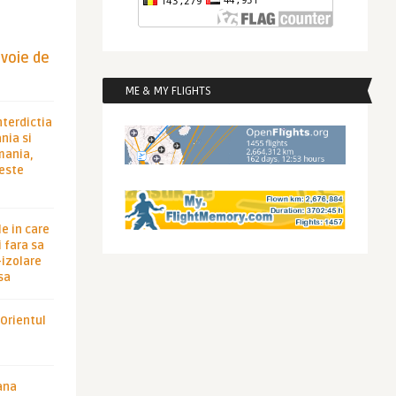
evoie de
ME & MY FLIGHTS
nterdictia
nia si
rmania,
 este
le in care
 fara sa
-izolare
sa
 Orientul
ana