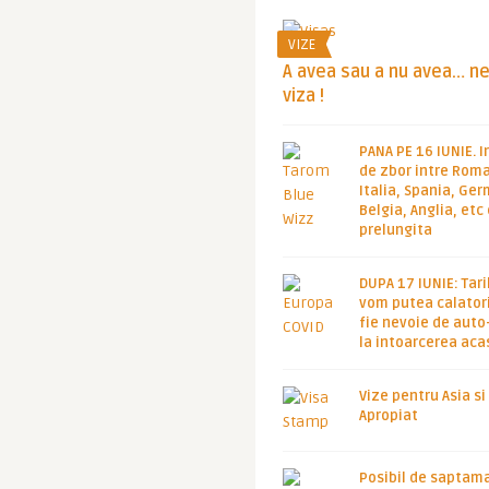
VIZE
A avea sau a nu avea… n
viza !
PANA PE 16 IUNIE. I
de zbor intre Roma
Italia, Spania, Ge
Belgia, Anglia, etc
prelungita
DUPA 17 IUNIE: Tari
vom putea calatori
fie nevoie de auto
la intoarcerea aca
Vize pentru Asia si
Apropiat
Posibil de saptam