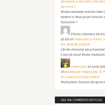
Romania si are 50% cota de p
va urma ?
Multa sanatate mamei tale! O
vedem si Muscat pe lista lor 
Bucuresti ?
Elena Ciubotaru
28 iul
20:00
on
Tajikistan si Pamir 
Mic ghid de vizitare
Cât de minunat ați prezentat t
Cred că visez! Multe mulțumir
Imperator
23 iunie 202
on
Andaluzia magica (ep. 1).
m-a luat prin surprindere
Multumesc frumos de apreci
CELE MAI COMENTATE ARTICOLE