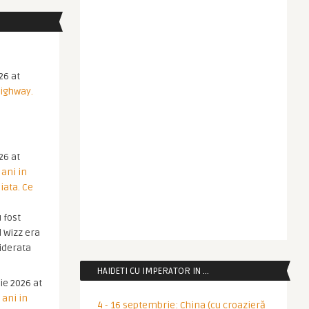
26 at
Highway.
26 at
 ani in
iata. Ce
 fost
 Wizz era
iderata
HAIDETI CU IMPERATOR IN …
ie 2026 at
 ani in
4 - 16 septembrie: China (cu croazieră