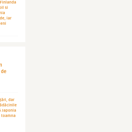
i Finlanda
il si
hia
de, iar
veni
in
 de
ări, dar
rădăcinile
ă Japonia
în toamna