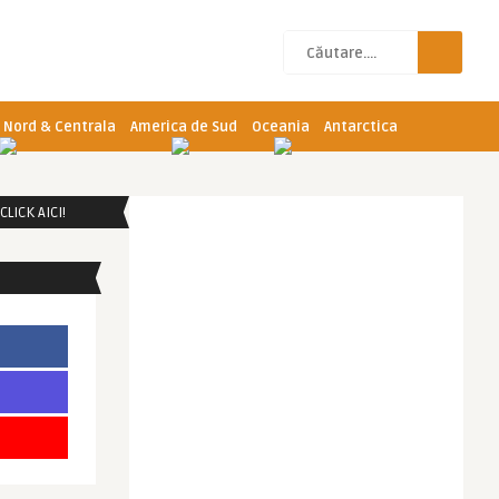
 Nord & Centrala
America de Sud
Oceania
Antarctica
LICK AICI!