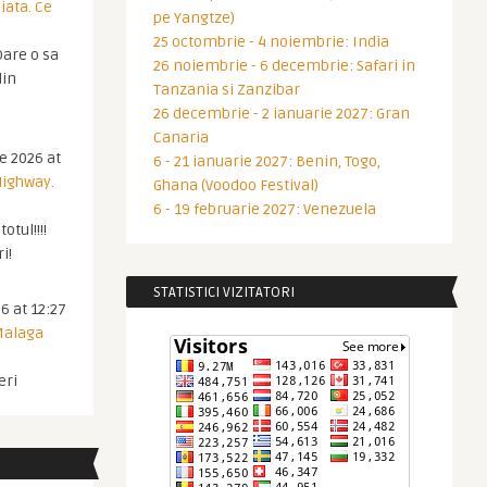
iata. Ce
pe Yangtze)
25 octombrie - 4 noiembrie: India
are o sa
26 noiembrie - 6 decembrie: Safari in
din
Tanzania si Zanzibar
26 decembrie - 2 ianuarie 2027: Gran
Canaria
ie 2026 at
6 - 21 ianuarie 2027: Benin, Togo,
Highway.
Ghana (Voodoo Festival)
6 - 19 februarie 2027: Venezuela
otul!!!!
i!
STATISTICI VIZITATORI
6 at 12:27
 Malaga
eri