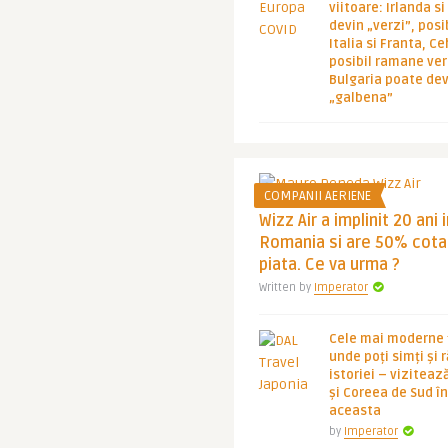
viitoare: Irlanda s
devin „verzi”, posib
Italia si Franta, Ce
posibil ramane ver
Bulgaria poate de
„galbena”
COMPANII AERIENE
Wizz Air a implinit 20 ani 
Romania si are 50% cota
piata. Ce va urma ?
Written by
Imperator
Cele mai moderne ț
unde poți simți și 
istoriei – viziteaz
și Coreea de Sud 
aceasta
by
Imperator