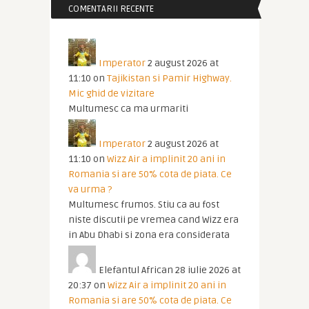
COMENTARII RECENTE
Imperator
2 august 2026 at
11:10
on
Tajikistan si Pamir Highway.
Mic ghid de vizitare
Multumesc ca ma urmariti
Imperator
2 august 2026 at
11:10
on
Wizz Air a implinit 20 ani in
Romania si are 50% cota de piata. Ce
va urma ?
Multumesc frumos. Stiu ca au fost
niste discutii pe vremea cand Wizz era
in Abu Dhabi si zona era considerata
Elefantul African
28 iulie 2026 at
20:37
on
Wizz Air a implinit 20 ani in
Romania si are 50% cota de piata. Ce