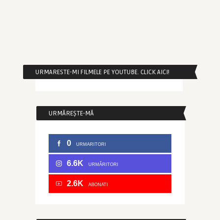
URMARESTE-MI FILMELE PE YOUTUBE. CLICK AICI!
URMĂREȘTE-MĂ
0
URMARITORI
6.6K
URMĂRITORI
2.6K
ABONATI