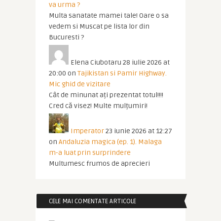
va urma ?
Multa sanatate mamei tale! Oare o sa
vedem si Muscat pe lista lor din
Bucuresti ?
Elena Ciubotaru
28 iulie 2026 at
20:00
on
Tajikistan si Pamir Highway.
Mic ghid de vizitare
Cât de minunat ați prezentat totul!!!!
Cred că visez! Multe mulțumiri!
Imperator
23 iunie 2026 at 12:27
on
Andaluzia magica (ep. 1). Malaga
m-a luat prin surprindere
Multumesc frumos de aprecieri
CELE MAI COMENTATE ARTICOLE