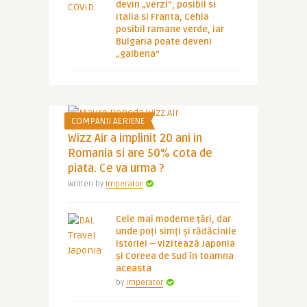
devin „verzi”, posibil si
Italia si Franta, Cehia
posibil ramane verde, iar
Bulgaria poate deveni
„galbena”
COMPANII AERIENE
Wizz Air a implinit 20 ani in
Romania si are 50% cota de
piata. Ce va urma ?
Written by
Imperator
Cele mai moderne țări, dar
unde poți simți și rădăcinile
istoriei – vizitează Japonia
și Coreea de Sud în toamna
aceasta
by
Imperator