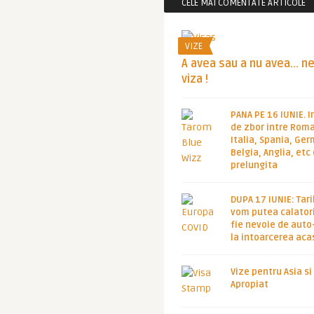
CELE MAI COMENTATE ARTICOLE
VIZE
A avea sau a nu avea… n
viza !
PANA PE 16 IUNIE. I
de zbor intre Roma
Italia, Spania, Ge
Belgia, Anglia, etc
prelungita
DUPA 17 IUNIE: Tari
vom putea calatori
fie nevoie de auto
la intoarcerea aca
Vize pentru Asia si
Apropiat