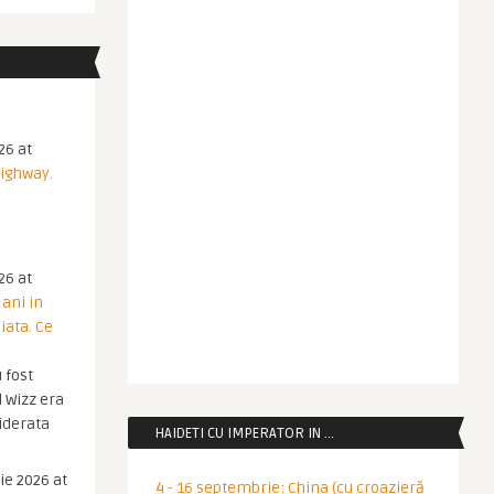
26 at
Highway.
26 at
 ani in
iata. Ce
 fost
 Wizz era
iderata
HAIDETI CU IMPERATOR IN …
ie 2026 at
4 - 16 septembrie: China (cu croazieră