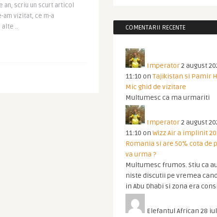
e an, scriu un scurt articol
e-am vizitat, ce m-a
alte ..
COMENTARII RECENTE
Imperator
2 august 20
11:10
on
Tajikistan si Pamir 
Mic ghid de vizitare
Multumesc ca ma urmariti
Imperator
2 august 20
11:10
on
Wizz Air a implinit 20
Romania si are 50% cota de p
va urma ?
Multumesc frumos. Stiu ca au
niste discutii pe vremea cand
in Abu Dhabi si zona era cons
Elefantul African
28 iul