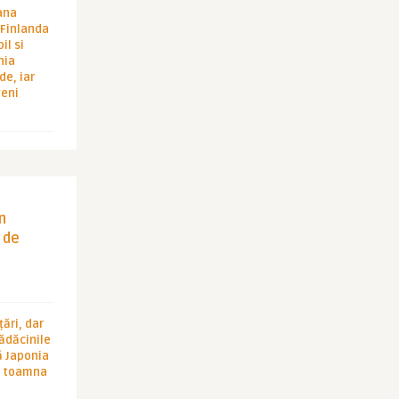
ana
i Finlanda
il si
hia
de, iar
veni
in
 de
ări, dar
rădăcinile
ă Japonia
în toamna