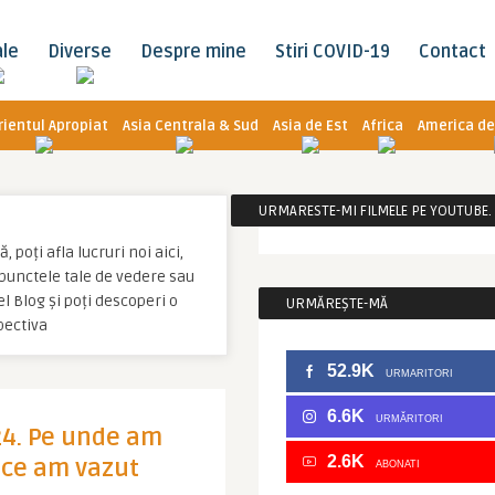
ale
Diverse
Despre mine
Stiri COVID-19
Contact
rientul Apropiat
Asia Centrala & Sud
Asia de Est
Africa
America de
URMARESTE-MI FILMELE PE YOUTUBE. C
poți afla lucruri noi aici,
u punctele tale de vedere sau
l Blog și poți descoperi o
URMĂREȘTE-MĂ
pectiva
52.9K
URMARITORI
6.6K
URMĂRITORI
24. Pe unde am
2.6K
, ce am vazut
ABONATI