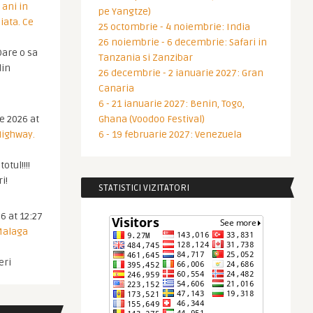
 ani in
pe Yangtze)
iata. Ce
25 octombrie - 4 noiembrie: India
26 noiembrie - 6 decembrie: Safari in
are o sa
Tanzania si Zanzibar
din
26 decembrie - 2 ianuarie 2027: Gran
Canaria
6 - 21 ianuarie 2027: Benin, Togo,
ie 2026 at
Ghana (Voodoo Festival)
Highway.
6 - 19 februarie 2027: Venezuela
otul!!!!
i!
STATISTICI VIZITATORI
6 at 12:27
 Malaga
eri