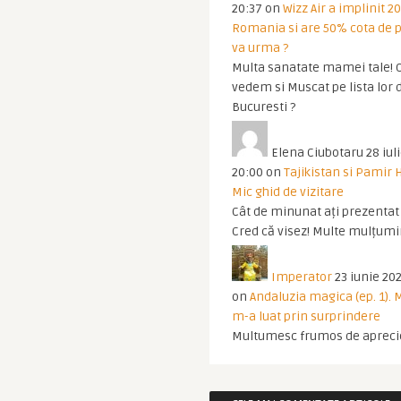
20:37
on
Wizz Air a implinit 20
Romania si are 50% cota de p
va urma ?
Multa sanatate mamei tale! O
vedem si Muscat pe lista lor 
Bucuresti ?
Elena Ciubotaru
28 iul
20:00
on
Tajikistan si Pamir 
Mic ghid de vizitare
Cât de minunat ați prezentat t
Cred că visez! Multe mulțumir
Imperator
23 iunie 202
on
Andaluzia magica (ep. 1).
m-a luat prin surprindere
Multumesc frumos de apreci