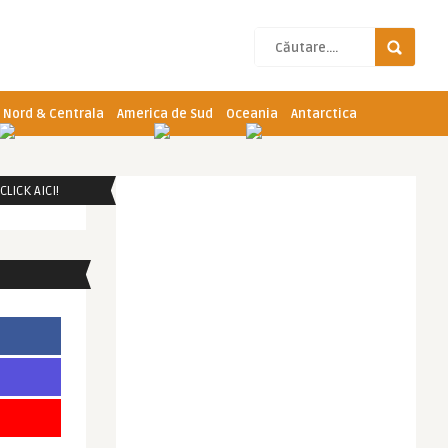
 Nord & Centrala
America de Sud
Oceania
Antarctica
LICK AICI!