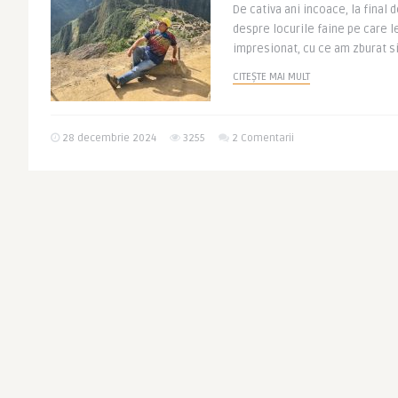
De cativa ani incoace, la final d
despre locurile faine pe care l
impresionat, cu ce am zburat si 
CITEȘTE MAI MULT
28 decembrie 2024
3255
2 Comentarii