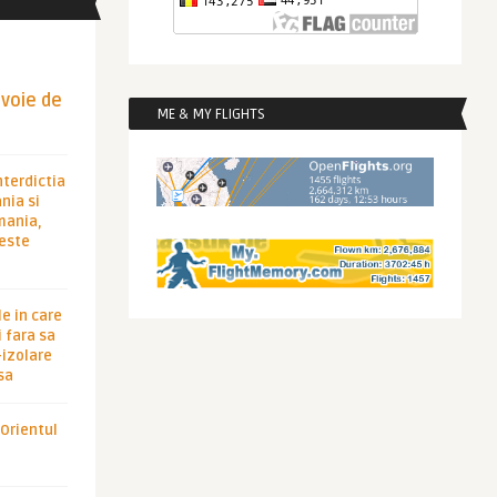
evoie de
ME & MY FLIGHTS
nterdictia
nia si
rmania,
 este
le in care
 fara sa
-izolare
sa
 Orientul