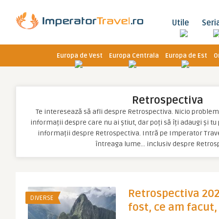
Utile
Seri
Europa de Vest
Europa Centrala
Europa de Est
O
Retrospectiva
Te interesează să afli despre Retrospectiva. Nicio problemă, 
informații despre care nu ai știut, dar poți să îți adaugi și t
informații despre Retrospectiva. Intră pe Imperator Trave
întreaga lume… inclusiv despre Retros
Retrospectiva 20
DIVERSE
fost, ce am facut