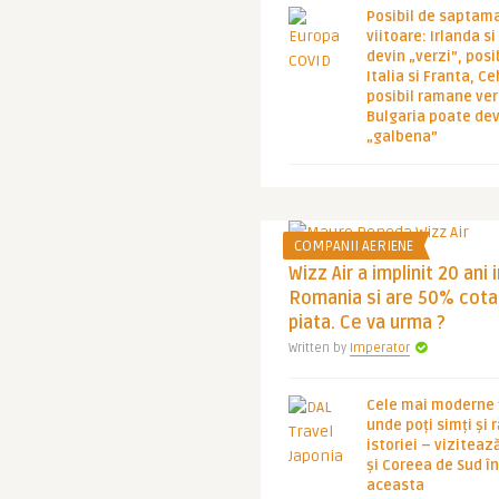
Posibil de saptam
viitoare: Irlanda s
devin „verzi”, posib
Italia si Franta, Ce
posibil ramane ver
Bulgaria poate de
„galbena”
COMPANII AERIENE
Wizz Air a implinit 20 ani 
Romania si are 50% cota
piata. Ce va urma ?
Written by
Imperator
Cele mai moderne ț
unde poți simți și 
istoriei – viziteaz
și Coreea de Sud 
aceasta