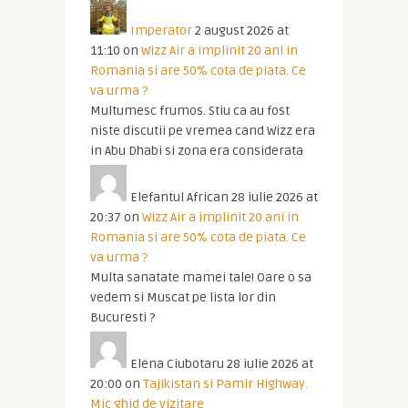
Imperator
2 august 2026 at
11:10
on
Wizz Air a implinit 20 ani in
Romania si are 50% cota de piata. Ce
va urma ?
Multumesc frumos. Stiu ca au fost
niste discutii pe vremea cand Wizz era
in Abu Dhabi si zona era considerata
Elefantul African
28 iulie 2026 at
20:37
on
Wizz Air a implinit 20 ani in
Romania si are 50% cota de piata. Ce
va urma ?
Multa sanatate mamei tale! Oare o sa
vedem si Muscat pe lista lor din
Bucuresti ?
Elena Ciubotaru
28 iulie 2026 at
20:00
on
Tajikistan si Pamir Highway.
Mic ghid de vizitare