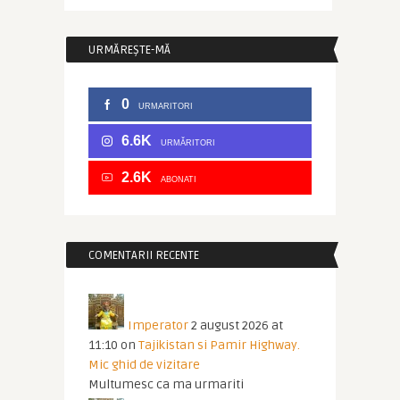
URMĂREȘTE-MĂ
0
URMARITORI
6.6K
URMĂRITORI
2.6K
ABONATI
COMENTARII RECENTE
Imperator
2 august 2026 at
11:10
on
Tajikistan si Pamir Highway.
Mic ghid de vizitare
Multumesc ca ma urmariti