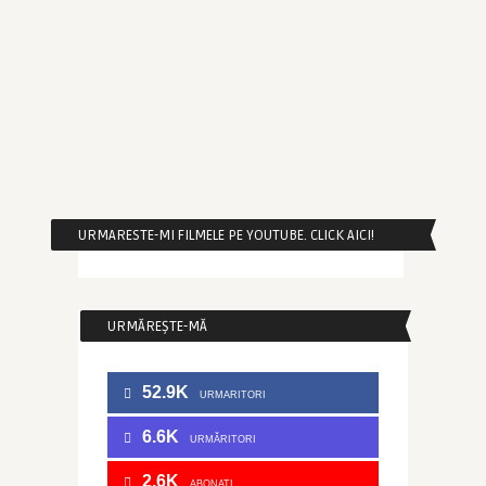
URMARESTE-MI FILMELE PE YOUTUBE. CLICK AICI!
URMĂREȘTE-MĂ
52.9K
URMARITORI
6.6K
URMĂRITORI
2.6K
ABONATI