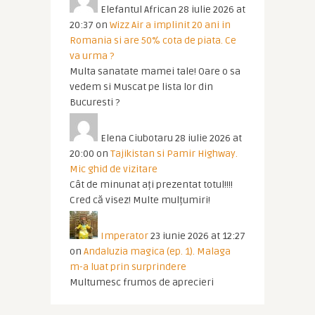
Elefantul African
28 iulie 2026 at
20:37
on
Wizz Air a implinit 20 ani in
Romania si are 50% cota de piata. Ce
va urma ?
Multa sanatate mamei tale! Oare o sa
vedem si Muscat pe lista lor din
Bucuresti ?
Elena Ciubotaru
28 iulie 2026 at
20:00
on
Tajikistan si Pamir Highway.
Mic ghid de vizitare
Cât de minunat ați prezentat totul!!!!
Cred că visez! Multe mulțumiri!
Imperator
23 iunie 2026 at 12:27
on
Andaluzia magica (ep. 1). Malaga
m-a luat prin surprindere
Multumesc frumos de aprecieri