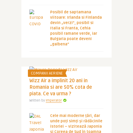
Posibil de saptamana
viitoare: Irlanda si Finlanda
devin „verzi”, posibil si
Italia si Franta, Cehia
posibil ramane verde, iar
Bulgaria poate deveni
„galbena”
COMPANII AERIENE
Wizz Air a implinit 20 ani in
Romania si are 50% cota de
piata. Ce va urma ?
Written by
Imperator
Cele mai moderne țări, dar
unde poți simți și rădăcinile
istoriei – vizitează Japonia
și Coreea de Sud în toamna