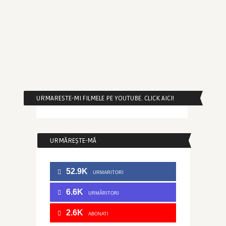
URMARESTE-MI FILMELE PE YOUTUBE. CLICK AICI!
URMĂREȘTE-MĂ
52.9K
URMARITORI
6.6K
URMĂRITORI
2.6K
ABONATI