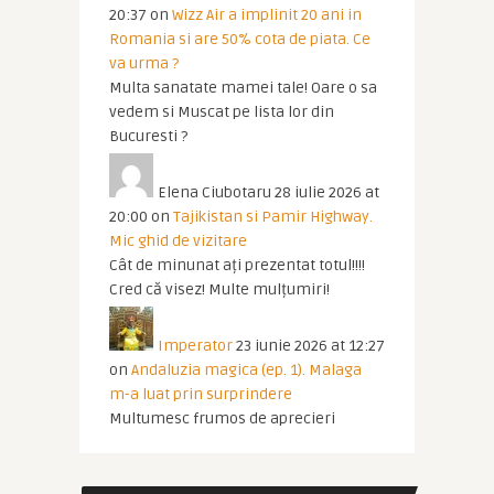
20:37
on
Wizz Air a implinit 20 ani in
Romania si are 50% cota de piata. Ce
va urma ?
Multa sanatate mamei tale! Oare o sa
vedem si Muscat pe lista lor din
Bucuresti ?
Elena Ciubotaru
28 iulie 2026 at
20:00
on
Tajikistan si Pamir Highway.
Mic ghid de vizitare
Cât de minunat ați prezentat totul!!!!
Cred că visez! Multe mulțumiri!
Imperator
23 iunie 2026 at 12:27
on
Andaluzia magica (ep. 1). Malaga
m-a luat prin surprindere
Multumesc frumos de aprecieri