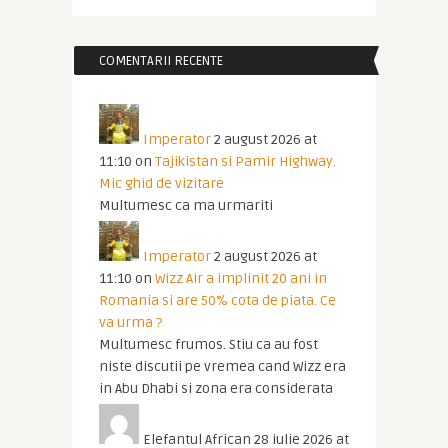
COMENTARII RECENTE
Imperator
2 august 2026 at
11:10
on
Tajikistan si Pamir Highway.
Mic ghid de vizitare
Multumesc ca ma urmariti
Imperator
2 august 2026 at
11:10
on
Wizz Air a implinit 20 ani in
Romania si are 50% cota de piata. Ce
va urma ?
Multumesc frumos. Stiu ca au fost
niste discutii pe vremea cand Wizz era
in Abu Dhabi si zona era considerata
Elefantul African
28 iulie 2026 at