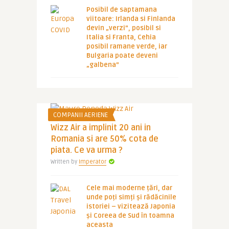
Posibil de saptamana
viitoare: Irlanda si Finlanda
devin „verzi”, posibil si
Italia si Franta, Cehia
posibil ramane verde, iar
Bulgaria poate deveni
„galbena”
COMPANII AERIENE
Wizz Air a implinit 20 ani in
Romania si are 50% cota de
piata. Ce va urma ?
Written by
Imperator
Cele mai moderne țări, dar
unde poți simți și rădăcinile
istoriei – vizitează Japonia
și Coreea de Sud în toamna
aceasta