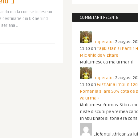
ld :)
itandu-ma la cum se indeseau
COMENTARII RECENTE
a destinatie din UK nefiind
aeriana ..
Imperator
2 august 20
11:10
on
Tajikistan si Pamir 
Mic ghid de vizitare
Multumesc ca ma urmariti
Imperator
2 august 20
11:10
on
Wizz Air a implinit 20
Romania si are 50% cota de p
va urma ?
Multumesc frumos. Stiu ca au
niste discutii pe vremea cand
in Abu Dhabi si zona era cons
Elefantul African
28 iul