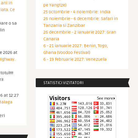
 ani in
pe Yangtze)
iata. Ce
25 octombrie - 4 noiembrie: India
26 noiembrie - 6 decembrie: Safari in
are o sa
Tanzania si Zanzibar
din
26 decembrie - 2 ianuarie 2027: Gran
Canaria
6 - 21 ianuarie 2027: Benin, Togo,
ie 2026 at
Ghana (Voodoo Festival)
Highway.
6 - 19 februarie 2027: Venezuela
otul!!!!
i!
STATISTICI VIZITATORI
6 at 12:27
 Malaga
eri