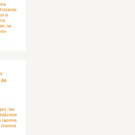
ana
i Finlanda
il si
hia
de, iar
veni
in
 de
ări, dar
rădăcinile
ă Japonia
în toamna