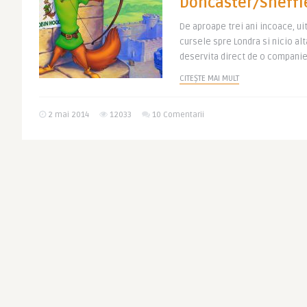
Doncaster/Sheffie
De aproape trei ani incoace, u
cursele spre Londra si nicio alt
deservita direct de o companie 
CITEȘTE MAI MULT
2 mai 2014
12033
10 Comentarii