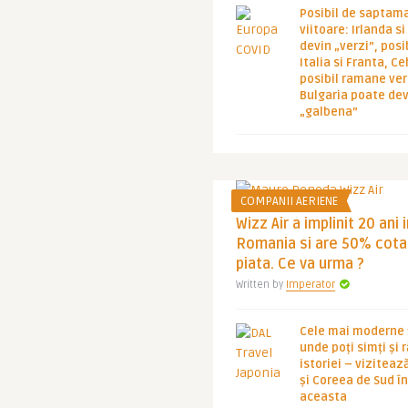
Posibil de saptam
viitoare: Irlanda s
devin „verzi”, posib
Italia si Franta, Ce
posibil ramane ver
Bulgaria poate de
„galbena”
COMPANII AERIENE
Wizz Air a implinit 20 ani 
Romania si are 50% cota
piata. Ce va urma ?
Written by
Imperator
Cele mai moderne ț
unde poți simți și 
istoriei – viziteaz
și Coreea de Sud 
aceasta