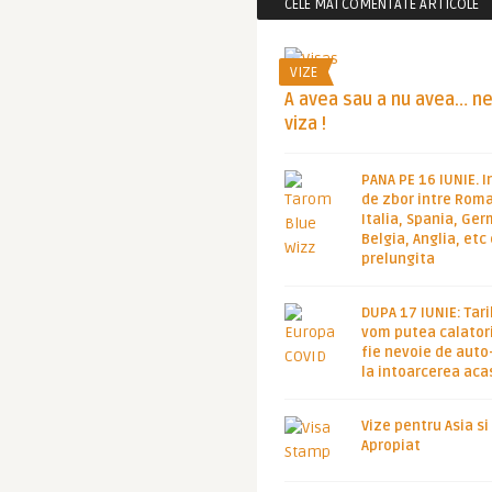
CELE MAI COMENTATE ARTICOLE
VIZE
A avea sau a nu avea… n
viza !
PANA PE 16 IUNIE. I
de zbor intre Roma
Italia, Spania, Ge
Belgia, Anglia, etc
prelungita
DUPA 17 IUNIE: Tari
vom putea calatori
fie nevoie de auto
la intoarcerea aca
Vize pentru Asia si
Apropiat