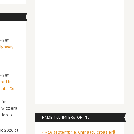
26 at
Highway.
26 at
 ani in
iata. Ce
 fost
 Wizz era
iderata
HAIDETI CU IMPERATOR IN …
ie 2026 at
4 - 16 septembrie: China (cu croazieră