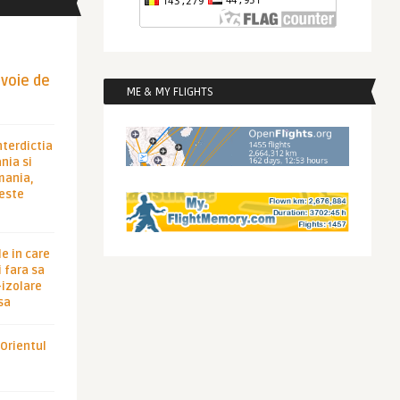
evoie de
ME & MY FLIGHTS
nterdictia
nia si
rmania,
 este
le in care
 fara sa
-izolare
sa
 Orientul