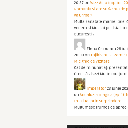
20:37
on
Wizz Air a implinit 20
Romania si are 50% cota de p
va urma ?
Multa sanatate mamei tale! O
vedem si Muscat pe lista lor 
Bucuresti ?
Elena Ciubotaru
28 iul
20:00
on
Tajikistan si Pamir 
Mic ghid de vizitare
Cât de minunat ați prezentat t
Cred că visez! Multe mulțumir
Imperator
23 iunie 202
on
Andaluzia magica (ep. 1).
m-a luat prin surprindere
Multumesc frumos de apreci