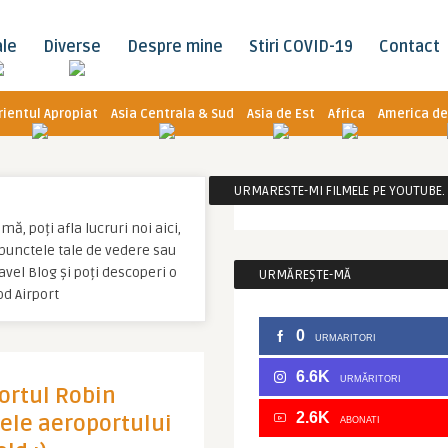
ale
Diverse
Despre mine
Stiri COVID-19
Contact
rientul Apropiat
Asia Centrala & Sud
Asia de Est
Africa
America de
URMARESTE-MI FILMELE PE YOUTUBE. C
ă, poți afla lucruri noi aici,
u punctele tale de vedere sau
vel Blog și poți descoperi o
URMĂREȘTE-MĂ
d Airport
0
URMARITORI
6.6K
URMĂRITORI
portul Robin
2.6K
ele aeroportului
ABONATI