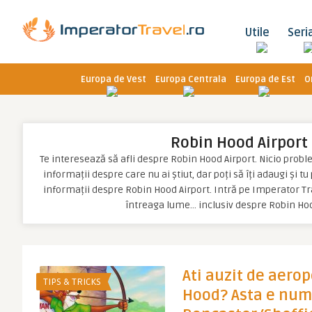
Utile
Seri
Europa de Vest
Europa Centrala
Europa de Est
O
Robin Hood Airport
Te interesează să afli despre Robin Hood Airport. Nicio problem
informații despre care nu ai știut, dar poți să îți adaugi și t
informații despre Robin Hood Airport. Intră pe Imperator Tra
întreaga lume… inclusiv despre Robin Hoo
Ati auzit de aero
TIPS & TRICKS
Hood? Asta e num