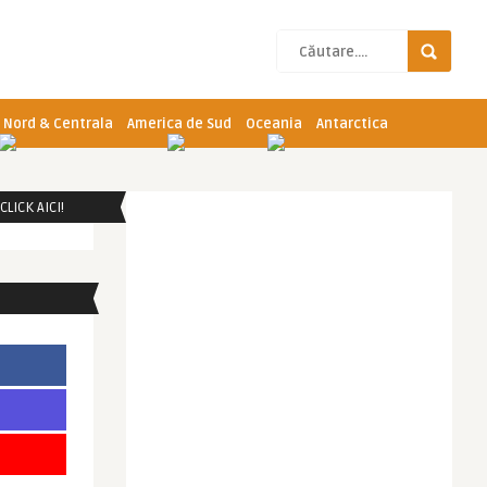
 Nord & Centrala
America de Sud
Oceania
Antarctica
LICK AICI!