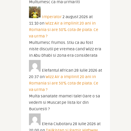
Multumesc ca ma urmariti
Imperator
2 august 2026 at
11:10
on
Wizz Air a implinit 20 ani in
Romania si are 50% cota de piata. Ce
va urma ?
Multumesc frumos. Stiu ca au fost
niste discutii pe vremea cand Wizz era
in Abu Dhabi si zona era considerata
Elefantul African
28 iulie 2026 at
20:37
on
Wizz Air a implinit 20 ani in
Romania si are 50% cota de piata. Ce
va urma ?
Multa sanatate mamei tale! Oare o sa
vedem si Muscat pe lista lor din
Bucuresti ?
Elena Ciubotaru
28 iulie 2026 at
20:00
on
Tajikistan si Pamir Highway.