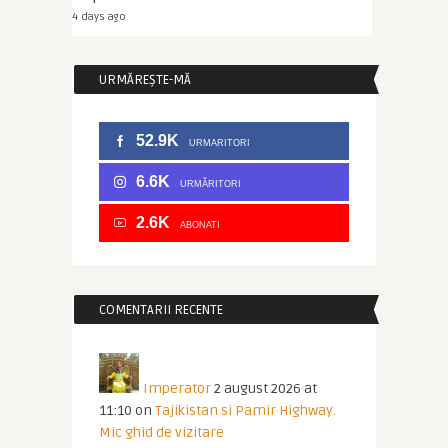
4 days ago
URMĂREȘTE-MĂ
52.9K
URMARITORI
6.6K
URMĂRITORI
2.6K
ABONATI
COMENTARII RECENTE
Imperator
2 august 2026 at
11:10
on
Tajikistan si Pamir Highway.
Mic ghid de vizitare