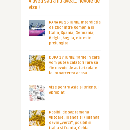
A avea sau a nu avea… nevoie de
viza !
PANA PE 16 IUNIE. Interdictia
de zbor intre Romania si
Italia, Spania, Germania,
Belgia, Anglia, etc este
prelungita
DUPA 17 IUNIE: Tarile in care
vom putea calatori fara sa
fie nevoie de auto-izolare
la intoarcerea acasa
Vize pentru Asia si Orientul
Apropiat
Posibil de saptamana
viitoare: Irlanda si Finlanda
devin „verzi”, posibil si
Italia si Franta, Cehia