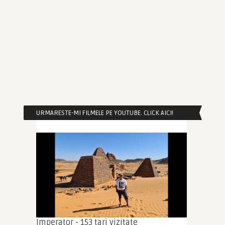
URMARESTE-MI FILMELE PE YOUTUBE. CLICK AICI!
Imperator - 153 tari vizitate