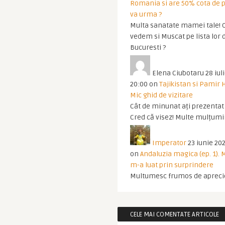
Romania si are 50% cota de p
va urma ?
Multa sanatate mamei tale! O
vedem si Muscat pe lista lor 
Bucuresti ?
Elena Ciubotaru
28 iul
20:00
on
Tajikistan si Pamir 
Mic ghid de vizitare
Cât de minunat ați prezentat t
Cred că visez! Multe mulțumir
Imperator
23 iunie 202
on
Andaluzia magica (ep. 1).
m-a luat prin surprindere
Multumesc frumos de apreci
CELE MAI COMENTATE ARTICOLE