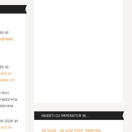
26 at
Highway.
26 at
 ani in
iata. Ce
 fost
 Wizz era
iderata
HAIDETI CU IMPERATOR IN …
ie 2026 at
 ani in
30 iunie - 16 iulie 2026: Rwanda,