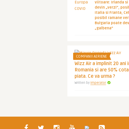
viitoare: Irlanda s
devin „verzi”, posib
Italia si Franta, Ce
posibil ramane ver
Bulgaria poate de
„galbena”
COMPANII AERIENE
Wizz Air a implinit 20 ani 
Romania si are 50% cota
piata. Ce va urma ?
Written by
Imperator