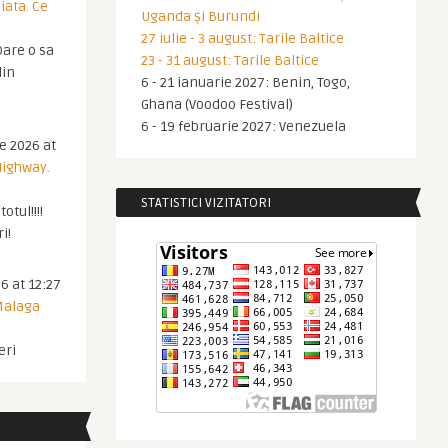
iata. Ce
Uganda și Burundi
27 iulie - 3 august: Tarile Baltice
are o sa
23 - 31 august: Tarile Baltice
din
6 - 21 ianuarie 2027: Benin, Togo,
Ghana (Voodoo Festival)
6 - 19 februarie 2027: Venezuela
ie 2026 at
Highway.
STATISTICI VIZITATORI
otul!!!!
i!
6 at 12:27
 Malaga
eri