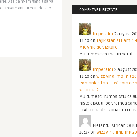
serie. Asa ca m-am gandit sa va
te lansate anul trecut de KLM
COMENTARII RECENTE
Imperator
2 august 20
11:10
on
Tajikistan si Pamir 
Mic ghid de vizitare
Multumesc ca ma urmariti
Imperator
2 august 20
11:10
on
Wizz Air a implinit 20
Romania si are 50% cota de p
va urma ?
Multumesc frumos. Stiu ca au
niste discutii pe vremea cand
in Abu Dhabi si zona era cons
Elefantul African
28 iul
20:37
on
Wizz Air a implinit 20