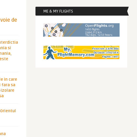
ME & MY FLIGHTS
evoie de
nterdictia
nia si
rmania,
 este
le in care
 fara sa
-izolare
sa
 Orientul
ana