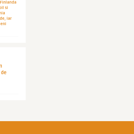
i Finlanda
il si
hia
de, iar
veni
in
 de