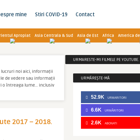
espre mine
Stiri COVID-19
Contact
rientul Apropiat
Asia Centrala & Sud
Asia de Est
Africa
America de
URMARESTE-MI FILMELE PE YOUTUBE. C
lucruri noi aici, informații
tale de vedere sau informații
URMĂREȘTE-MĂ
ri o întreaga lume… inclusiv
52.9K
URMARITORI
6.6K
URMĂRITORI
ute 2017 – 2018.
2.6K
ABONATI