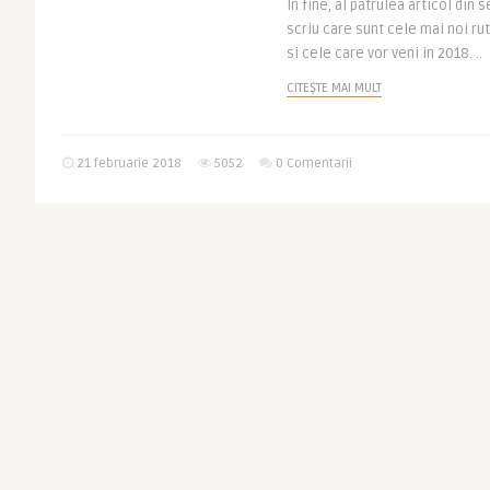
In fine, al patrulea articol din 
scriu care sunt cele mai noi ru
si cele care vor veni in 2018. ..
CITEȘTE MAI MULT
21 februarie 2018
5052
0 Comentarii