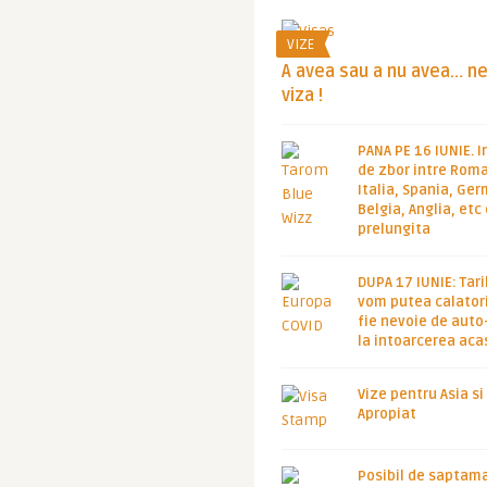
VIZE
A avea sau a nu avea… n
viza !
PANA PE 16 IUNIE. I
de zbor intre Roma
Italia, Spania, Ge
Belgia, Anglia, etc
prelungita
DUPA 17 IUNIE: Tari
vom putea calatori
fie nevoie de auto
la intoarcerea aca
Vize pentru Asia si
Apropiat
Posibil de saptam