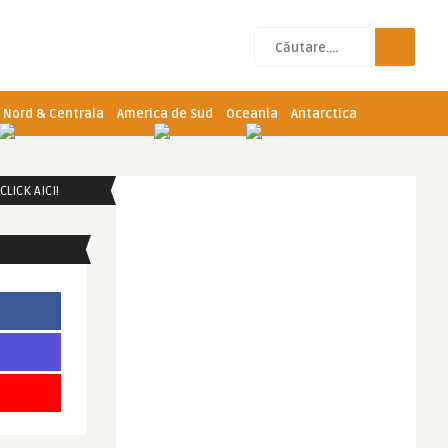
 Nord & Centrala
America de Sud
Oceania
Antarctica
LICK AICI!